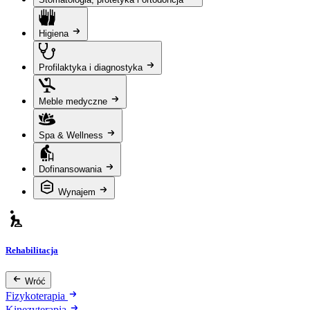
Higiena
Profilaktyka i diagnostyka
Meble medyczne
Spa & Wellness
Dofinansowania
Wynajem
Rehabilitacja
Wróć
Fizykoterapia
Kinezyterapia