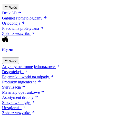
Wróć
Druk 3D
Gabinet stomatologiczny
Ortodoncja
Pracownia protetyczna
Zobacz wszystko
Higiena
Wróć
Artykuły ochronne jednorazowe
Dezynfekcja
Pojemniki i worki na odpady
Produkty higieniczne
Sterylizacja
Materiały opatrunkowe
Asortyment drobny
Strzykawki i igły
Urządzenia
Zobacz wszystko