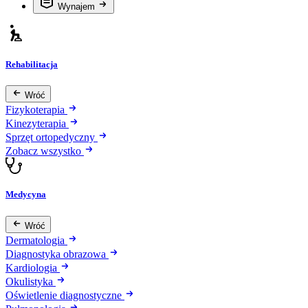
Wynajem
Rehabilitacja
Wróć
Fizykoterapia
Kinezyterapia
Sprzęt ortopedyczny
Zobacz wszystko
Medycyna
Wróć
Dermatologia
Diagnostyka obrazowa
Kardiologia
Okulistyka
Oświetlenie diagnostyczne