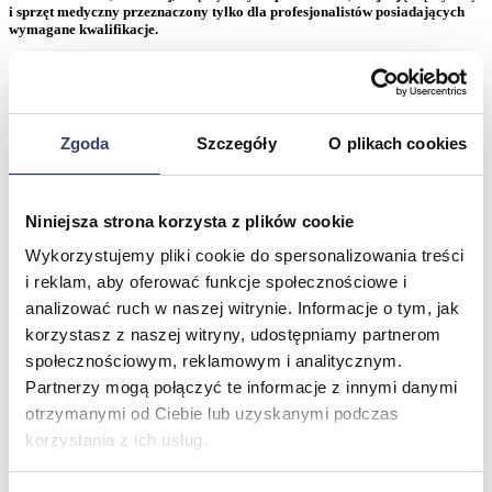
i sprzęt medyczny przeznaczony tylko dla profesjonalistów posiadających
wymagane kwalifikacje.
„To jest wyrób medyczny. Używaj go zgodnie z instrukcją
użytkowania lub etykietą".
Klikając „Wchodzę", potwierdzasz, że zapoznałeś się z powyższą
Zgoda
Szczegóły
O plikach cookies
informacją i ją akceptujesz.
Wchodzę
Wychodzę
Niniejsza strona korzysta z plików cookie
Produkty marki Aspel
Wykorzystujemy pliki cookie do spersonalizowania treści
i reklam, aby oferować funkcje społecznościowe i
ASPEL to polskie przedsiębiorstwo specjalizujące się od 1986 roku
analizować ruch w naszej witrynie. Informacje o tym, jak
w produkcji oraz dystrybucji elektronicznej aparatury medycznej.
korzystasz z naszej witryny, udostępniamy partnerom
społecznościowym, reklamowym i analitycznym.
Strona główna
›
Aspel
Partnerzy mogą połączyć te informacje z innymi danymi
Posiadamy
72 produkty
marki Aspel
otrzymanymi od Ciebie lub uzyskanymi podczas
Sortuj wg.
korzystania z ich usług.