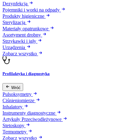
Dezynfekcja
Pojemniki i worki na odpady
Produkty higieniczne
Sterylizacja
Materiały opatrunkowe
Asortyment drobny
Strzykawki i igły
Urządzenia
Zobacz wszystko
Profilaktyka i diagnostyka
Wróć
Pulsoksymetry
Ciśnieniomierze
Inhalatory
Instrumenty diagnostyczne
Artykuły Przeciwodleżynowe
Stetoskopy
Termometry
Zobacz wszystko