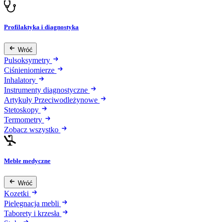
Profilaktyka i diagnostyka
Wróć
Pulsoksymetry
Ciśnieniomierze
Inhalatory
Instrumenty diagnostyczne
Artykuły Przeciwodleżynowe
Stetoskopy
Termometry
Zobacz wszystko
Meble medyczne
Wróć
Kozetki
Pielęgnacja mebli
Taborety i krzesła