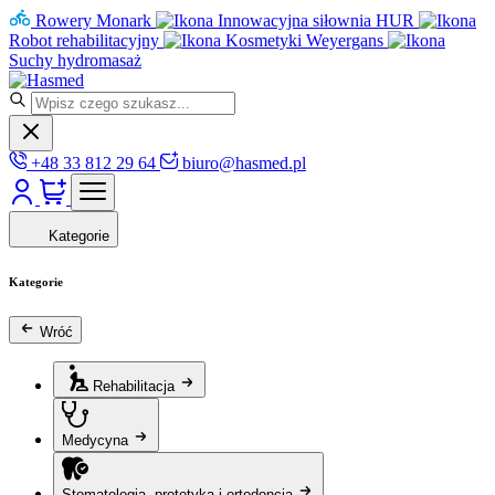
Rowery Monark
Innowacyjna siłownia HUR
Robot rehabilitacyjny
Kosmetyki Weyergans
Suchy hydromasaż
+48 33 812 29 64
biuro@hasmed.pl
Kategorie
Kategorie
Wróć
Rehabilitacja
Medycyna
Stomatologia, protetyka i ortodoncja