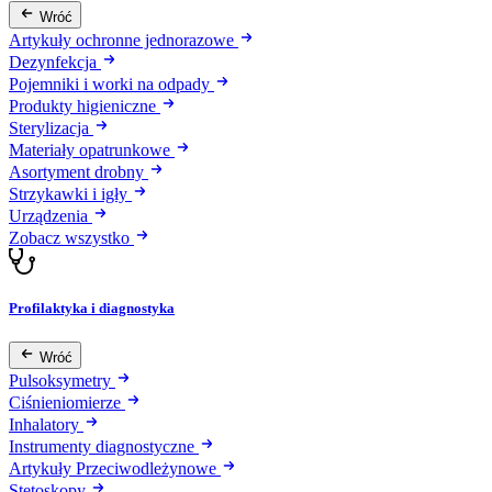
Wróć
Artykuły ochronne jednorazowe
Dezynfekcja
Pojemniki i worki na odpady
Produkty higieniczne
Sterylizacja
Materiały opatrunkowe
Asortyment drobny
Strzykawki i igły
Urządzenia
Zobacz wszystko
Profilaktyka i diagnostyka
Wróć
Pulsoksymetry
Ciśnieniomierze
Inhalatory
Instrumenty diagnostyczne
Artykuły Przeciwodleżynowe
Stetoskopy