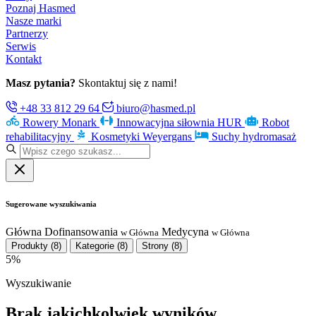
Poznaj Hasmed
Nasze marki
Partnerzy
Serwis
Kontakt
Masz pytania?
Skontaktuj się z nami!
+48 33 812 29 64
biuro@hasmed.pl
Rowery Monark
Innowacyjna siłownia HUR
Robot
rehabilitacyjny
Kosmetyki Weyergans
Suchy hydromasaż
Sugerowane wyszukiwania
Główna
Dofinansowania
Medycyna
w Główna
w Główna
Produkty
(8)
Kategorie
(8)
Strony
(8)
5%
Wyszukiwanie
Brak jakichkolwiek wyników