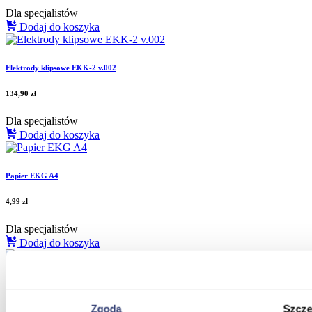
Dla specjalistów
Dodaj do koszyka
Elektrody klipsowe EKK-2 v.002
134,90
zł
Dla specjalistów
Dodaj do koszyka
Papier EKG A4
4,99
zł
Dla specjalistów
Dodaj do koszyka
Papier EKG RB-1 v.001 (58 mm)
Zgoda
Szcze
6,99
zł