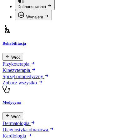
Dofinansowania
Wynajem
Rehabilitacja
Wróć
Fizykoterapia
Kinezyterapia
Sprzęt ortopedyczny
Zobacz wszystko
Medycyna
Wróć
Dermatologia
Diagnostyka obrazowa
Kardiologia