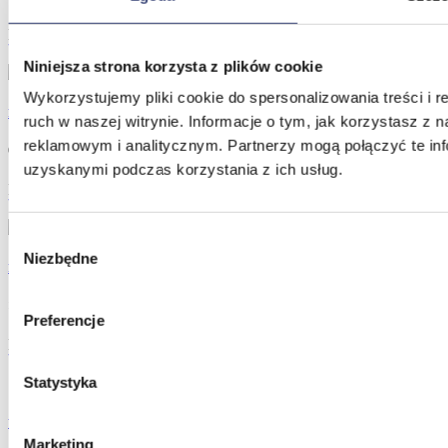
Dla specjalistów
Dodaj do koszyka
Niniejsza strona korzysta z plików cookie
Wykorzystujemy pliki cookie do spersonalizowania treści i 
Papier EKG RB-5 v.001 (60 mm)
ruch w naszej witrynie. Informacje o tym, jak korzystasz z
reklamowym i analitycznym. Partnerzy mogą połączyć te inf
6,99
zł
uzyskanymi podczas korzystania z ich usług.
Dla specjalistów
Dodaj do koszyka
Wybór
Niezbędne
zgody
Papier EKG R-210 v.001 (210 mm)
18,49
zł
Preferencje
Dla specjalistów
Dodaj do koszyka
Statystyka
Waga seca 704s ze wzrostomierzem
Marketing