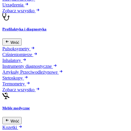
Urządzenia
Zobacz wszystko
Profilaktyka i diagnostyka
Wróć
Pulsoksymetry
Ciśnieniomierze
Inhalatory
Instrumenty diagnostyczne
Artykuły Przeciwodleżynowe
Stetoskopy
Termometry
Zobacz wszystko
Meble medyczne
Wróć
Kozetki