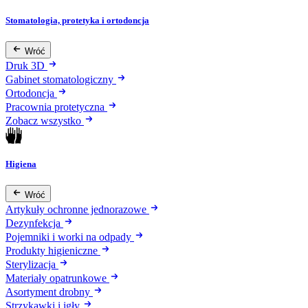
Stomatologia, protetyka i ortodoncja
Wróć
Druk 3D
Gabinet stomatologiczny
Ortodoncja
Pracownia protetyczna
Zobacz wszystko
Higiena
Wróć
Artykuły ochronne jednorazowe
Dezynfekcja
Pojemniki i worki na odpady
Produkty higieniczne
Sterylizacja
Materiały opatrunkowe
Asortyment drobny
Strzykawki i igły