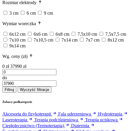
Rozmiar elektrody
3 cm
6 cm
9 cm
Wymiar woreczka
6x12 cm
6x6 cm
6x8 cm
7,5x10 cm
7,5x7,5 cm
7x10 cm
7x10,5 cm
7x14 cm
7x7 cm
8x12 cm
9x14 cm
Wg. ceny (zł)
0 zł
37990 zł
do
Filtruj
Wyczyść filtracje
Zobacz podkategorie
Akcesoria do fizykoterapii
Fala uderzeniowa
Hydroterapia
Laseroterapia
Terapia podciśnieniowa
Terapia uciskowa
Ciepłolecznictwo (Termoteriapia)
Diatermia