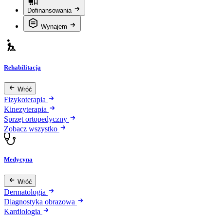
Dofinansowania
Wynajem
Rehabilitacja
Wróć
Fizykoterapia
Kinezyterapia
Sprzęt ortopedyczny
Zobacz wszystko
Medycyna
Wróć
Dermatologia
Diagnostyka obrazowa
Kardiologia