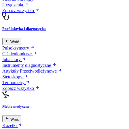
Urządzenia
Zobacz wszystko
Profilaktyka i diagnostyka
Wróć
Pulsoksymetry
Ciśnieniomierze
Inhalatory
Instrumenty diagnostyczne
Artykuły Przeciwodleżynowe
Stetoskopy
Termometry
Zobacz wszystko
Meble medyczne
Wróć
Kozetki