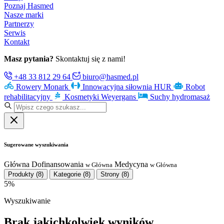
Poznaj Hasmed
Nasze marki
Partnerzy
Serwis
Kontakt
Masz pytania?
Skontaktuj się z nami!
+48 33 812 29 64
biuro@hasmed.pl
Rowery Monark
Innowacyjna siłownia HUR
Robot
rehabilitacyjny
Kosmetyki Weyergans
Suchy hydromasaż
Sugerowane wyszukiwania
Główna
Dofinansowania
Medycyna
w Główna
w Główna
Produkty
(8)
Kategorie
(8)
Strony
(8)
5%
Wyszukiwanie
Brak jakichkolwiek wyników