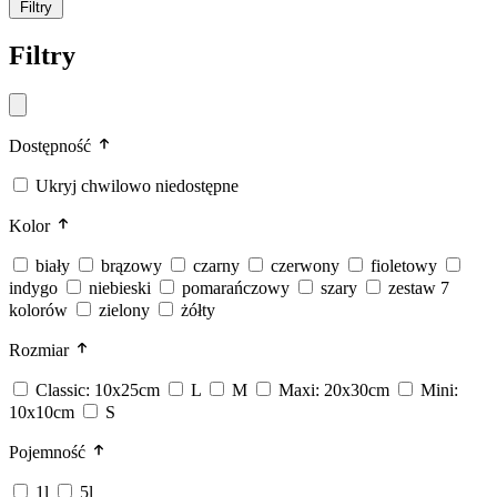
Filtry
Filtry
Dostępność
Ukryj chwilowo niedostępne
Kolor
biały
brązowy
czarny
czerwony
fioletowy
indygo
niebieski
pomarańczowy
szary
zestaw 7
kolorów
zielony
żółty
Rozmiar
Classic: 10x25cm
L
M
Maxi: 20x30cm
Mini:
10x10cm
S
Pojemność
1l
5l