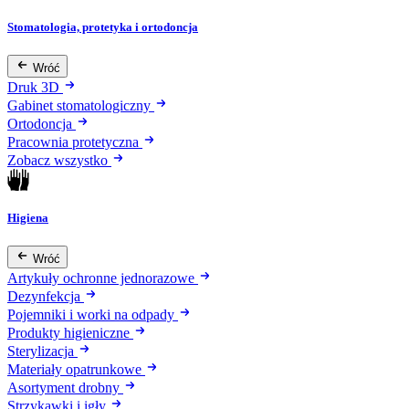
Stomatologia, protetyka i ortodoncja
Wróć
Druk 3D
Gabinet stomatologiczny
Ortodoncja
Pracownia protetyczna
Zobacz wszystko
Higiena
Wróć
Artykuły ochronne jednorazowe
Dezynfekcja
Pojemniki i worki na odpady
Produkty higieniczne
Sterylizacja
Materiały opatrunkowe
Asortyment drobny
Strzykawki i igły