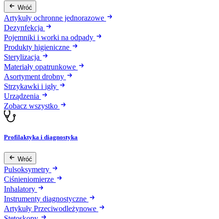
Wróć
Artykuły ochronne jednorazowe
Dezynfekcja
Pojemniki i worki na odpady
Produkty higieniczne
Sterylizacja
Materiały opatrunkowe
Asortyment drobny
Strzykawki i igły
Urządzenia
Zobacz wszystko
Profilaktyka i diagnostyka
Wróć
Pulsoksymetry
Ciśnieniomierze
Inhalatory
Instrumenty diagnostyczne
Artykuły Przeciwodleżynowe
Stetoskopy