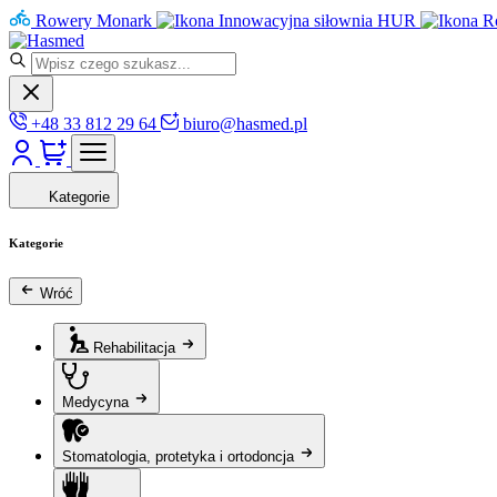
Rowery Monark
Innowacyjna siłownia HUR
R
+48 33 812 29 64
biuro@hasmed.pl
Kategorie
Kategorie
Wróć
Rehabilitacja
Medycyna
Stomatologia, protetyka i ortodoncja