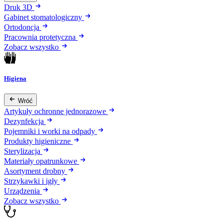
Druk 3D
Gabinet stomatologiczny
Ortodoncja
Pracownia protetyczna
Zobacz wszystko
Higiena
Wróć
Artykuły ochronne jednorazowe
Dezynfekcja
Pojemniki i worki na odpady
Produkty higieniczne
Sterylizacja
Materiały opatrunkowe
Asortyment drobny
Strzykawki i igły
Urządzenia
Zobacz wszystko