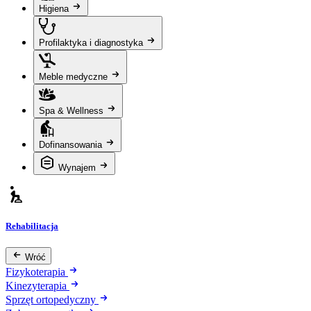
Higiena
Profilaktyka i diagnostyka
Meble medyczne
Spa & Wellness
Dofinansowania
Wynajem
Rehabilitacja
Wróć
Fizykoterapia
Kinezyterapia
Sprzęt ortopedyczny