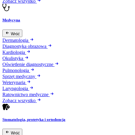
Zobacz wszystko
Medycyna
Wróć
Dermatologia
Diagnostyka obrazowa
Kardiologia
Okulistyka
Oświetlenie diagnostyczne
Pulmonologia
Sprzęt medyczny
Weterynaria
Laryngologia
Ratownictwo medyczne
Zobacz wszystko
Stomatologia, protetyka i ortodoncja
Wróć