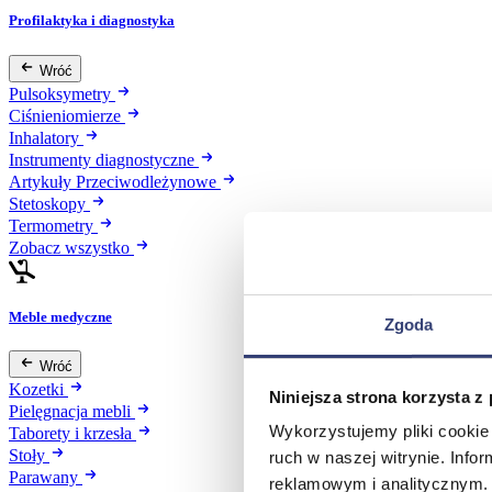
Profilaktyka i diagnostyka
Wróć
Pulsoksymetry
Ciśnieniomierze
Inhalatory
Instrumenty diagnostyczne
Artykuły Przeciwodleżynowe
Stetoskopy
Termometry
Zobacz wszystko
Meble medyczne
Zgoda
Wróć
Kozetki
Niniejsza strona korzysta z
Pielęgnacja mebli
Wykorzystujemy pliki cookie 
Taborety i krzesła
Stoły
ruch w naszej witrynie. Inf
Parawany
reklamowym i analitycznym. 