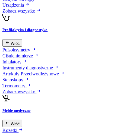
Urządzenia
Zobacz wszystko
Profilaktyka i diagnostyka
Wróć
Pulsoksymetry
Ciśnieniomierze
Inhalatory
Instrumenty diagnostyczne
Artykuły Przeciwodleżynowe
Stetoskopy
Termometry
Zobacz wszystko
Meble medyczne
Wróć
Kozetki