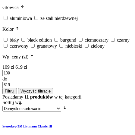
Głowica
aluminiowa
ze stali nierdzewnej
Kolor
biały
black edition
burgund
ciemnoszary
czarny
czerwony
granatowy
niebieski
zielony
Wg. ceny (zł)
109 zł
619 zł
do
Filtruj
Wyczyść filtracje
Posiadamy
11 produktów
w tej kategorii
Sortuj wg.
Stetoskop 3M Littmann Classic III