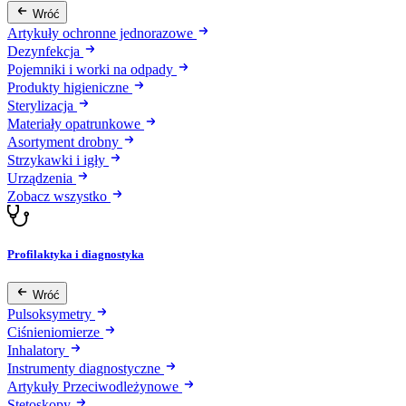
Wróć
Artykuły ochronne jednorazowe
Dezynfekcja
Pojemniki i worki na odpady
Produkty higieniczne
Sterylizacja
Materiały opatrunkowe
Asortyment drobny
Strzykawki i igły
Urządzenia
Zobacz wszystko
Profilaktyka i diagnostyka
Wróć
Pulsoksymetry
Ciśnieniomierze
Inhalatory
Instrumenty diagnostyczne
Artykuły Przeciwodleżynowe
Stetoskopy