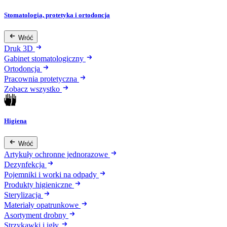
Stomatologia, protetyka i ortodoncja
Wróć
Druk 3D
Gabinet stomatologiczny
Ortodoncja
Pracownia protetyczna
Zobacz wszystko
Higiena
Wróć
Artykuły ochronne jednorazowe
Dezynfekcja
Pojemniki i worki na odpady
Produkty higieniczne
Sterylizacja
Materiały opatrunkowe
Asortyment drobny
Strzykawki i igły