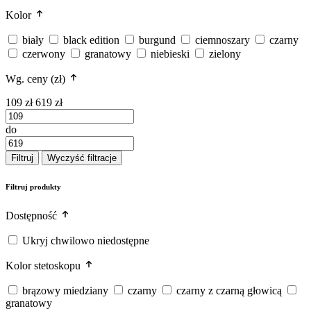
Kolor
biały
black edition
burgund
ciemnoszary
czarny
czerwony
granatowy
niebieski
zielony
Wg. ceny (zł)
109 zł
619 zł
do
Filtruj
Wyczyść filtracje
Filtruj produkty
Dostępność
Ukryj chwilowo niedostępne
Kolor stetoskopu
brązowy miedziany
czarny
czarny z czarną głowicą
granatowy