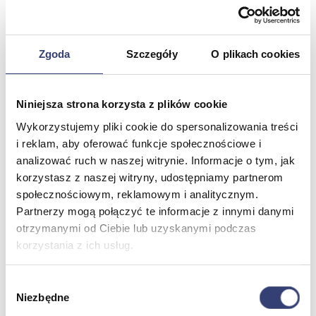
Zdrowie i uroda
Zobacz wszystko
Zgoda
Szczegóły
O plikach cookies
Dofinansowania
Wróć
Niniejsza strona korzysta z plików cookie
Dofinansowania
Zobacz wszystko
Wykorzystujemy pliki cookie do spersonalizowania treści
i reklam, aby oferować funkcje społecznościowe i
analizować ruch w naszej witrynie. Informacje o tym, jak
Wynajem
korzystasz z naszej witryny, udostępniamy partnerom
społecznościowym, reklamowym i analitycznym.
Wróć
Partnerzy mogą połączyć te informacje z innymi danymi
Zobacz wszystko
otrzymanymi od Ciebie lub uzyskanymi podczas
Aquatizer Testowy
korzystania z ich usług.
Robot rehabilitacyjny ROBERT®
Robotyka w rehabilitacji
Dla rehabilitacji
Wybór
Dla stomatologów
Niezbędne
Dofinansowania
zgody
Filmy