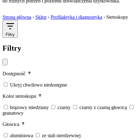
do różnych potrzeb i poziomu doświadczenia użytkownika.
Strona główna
›
Sklep
›
Profilaktyka i diagnostyka
›
Stetoskopy
Filtry
Filtry
Dostępność
Ukryj chwilowo niedostępne
Kolor stetoskopu
brązowy miedziany
czarny
czarny z czarną głowicą
granatowy
Głowica
aluminiowa
ze stali nierdzewnej