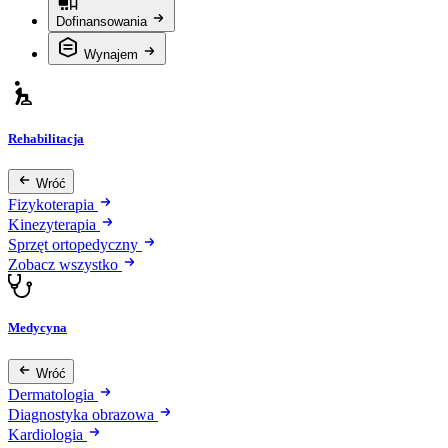
Dofinansowania
Wynajem
Rehabilitacja
Wróć
Fizykoterapia
Kinezyterapia
Sprzęt ortopedyczny
Zobacz wszystko
Medycyna
Wróć
Dermatologia
Diagnostyka obrazowa
Kardiologia