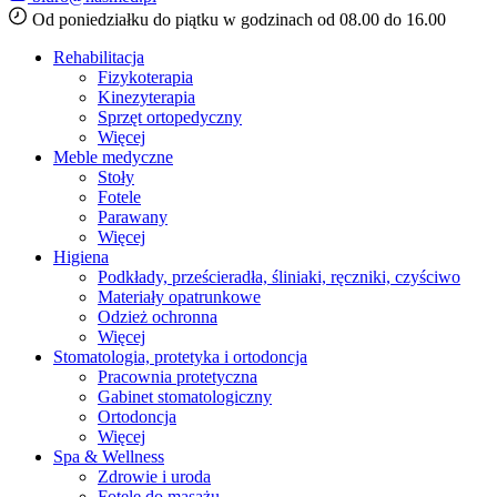
Od poniedziałku do piątku w godzinach od 08.00 do 16.00
Rehabilitacja
Fizykoterapia
Kinezyterapia
Sprzęt ortopedyczny
Więcej
Meble medyczne
Stoły
Fotele
Parawany
Więcej
Higiena
Podkłady, prześcieradła, śliniaki, ręczniki, czyściwo
Materiały opatrunkowe
Odzież ochronna
Więcej
Stomatologia, protetyka i ortodoncja
Pracownia protetyczna
Gabinet stomatologiczny
Ortodoncja
Więcej
Spa & Wellness
Zdrowie i uroda
Fotele do masażu