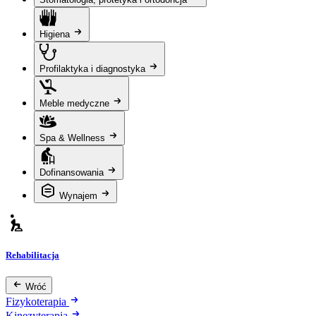
Higiena
Profilaktyka i diagnostyka
Meble medyczne
Spa & Wellness
Dofinansowania
Wynajem
Rehabilitacja
Wróć
Fizykoterapia
Kinezyterapia