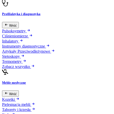
Profilaktyka i diagnostyka
Wróć
Pulsoksymetry
Ciśnieniomierze
Inhalatory
Instrumenty diagnostyczne
Artykuły Przeciwodleżynowe
Stetoskopy
Termometry
Zobacz wszystko
Meble medyczne
Wróć
Kozetki
Pielęgnacja mebli
Taborety i krzesła