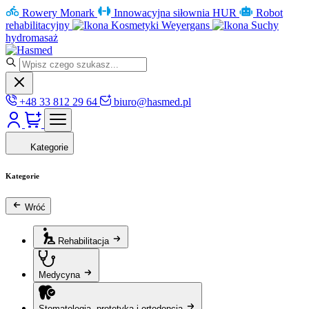
Rowery Monark
Innowacyjna siłownia HUR
Robot
rehabilitacyjny
Kosmetyki Weyergans
Suchy
hydromasaż
+48 33 812 29 64
biuro@hasmed.pl
Kategorie
Kategorie
Wróć
Rehabilitacja
Medycyna
Stomatologia, protetyka i ortodoncja