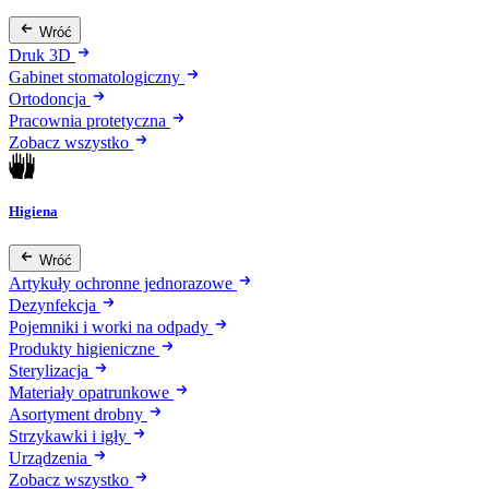
Wróć
Druk 3D
Gabinet stomatologiczny
Ortodoncja
Pracownia protetyczna
Zobacz wszystko
Higiena
Wróć
Artykuły ochronne jednorazowe
Dezynfekcja
Pojemniki i worki na odpady
Produkty higieniczne
Sterylizacja
Materiały opatrunkowe
Asortyment drobny
Strzykawki i igły
Urządzenia
Zobacz wszystko