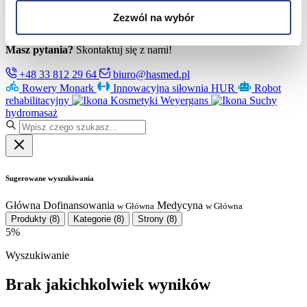
Partnerzy
Serwis
Zezwól na wybór
Kontakt
Masz pytania?
Skontaktuj się z nami!
+48 33 812 29 64
biuro@hasmed.pl
Rowery Monark
Innowacyjna siłownia HUR
Robot
rehabilitacyjny
Kosmetyki Weyergans
Suchy
hydromasaż
Sugerowane wyszukiwania
Główna
Dofinansowania
Medycyna
w Główna
w Główna
Produkty
(8)
Kategorie
(8)
Strony
(8)
5%
Wyszukiwanie
Brak jakichkolwiek wyników