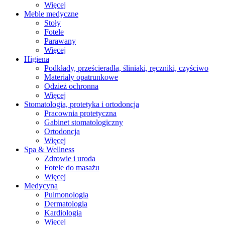
Więcej
Meble medyczne
Stoły
Fotele
Parawany
Więcej
Higiena
Podkłady, prześcieradła, śliniaki, ręczniki, czyściwo
Materiały opatrunkowe
Odzież ochronna
Więcej
Stomatologia, protetyka i ortodoncja
Pracownia protetyczna
Gabinet stomatologiczny
Ortodoncja
Więcej
Spa & Wellness
Zdrowie i uroda
Fotele do masażu
Więcej
Medycyna
Pulmonologia
Dermatologia
Kardiologia
Więcej