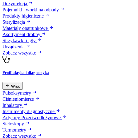
Dezynfekcja
Pojemniki i worki na odpady
Produkty higieniczne
Sterylizacja
Materiały opatrunkowe
Asortyment drobny
Strzykawki i igły
Urządzenia
Zobacz wszystko
Profilaktyka i diagnostyka
Wróć
Pulsoksymetry
Ciśnieniomierze
Inhalatory
Instrumenty diagnostyczne
Artykuły Przeciwodleżynowe
Stetoskopy
Termometry
Zobacz wszystko