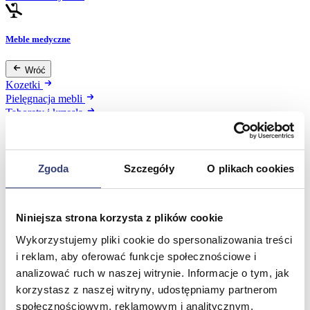
Meble medyczne
Wróć
Kozetki
Pielęgnacja mebli
Taborety i krzesła
Stoły
Parawany
Fotele
Zobacz wszystko
Zgoda
Szczegóły
O plikach cookies
Spa & Wellness
Niniejsza strona korzysta z plików cookie
Wykorzystujemy pliki cookie do spersonalizowania treści
Wróć
i reklam, aby oferować funkcje społecznościowe i
Fotele do masażu
Urządzenia
analizować ruch w naszej witrynie. Informacje o tym, jak
Zdrowie i uroda
korzystasz z naszej witryny, udostępniamy partnerom
Zobacz wszystko
społecznościowym, reklamowym i analitycznym.