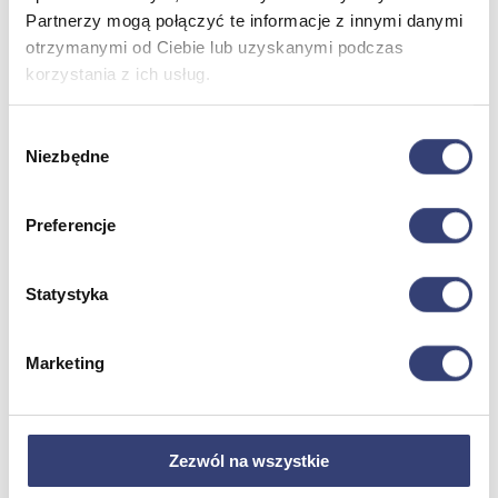
Partnerzy mogą połączyć te informacje z innymi danymi
otrzymanymi od Ciebie lub uzyskanymi podczas
Dofinansowania
korzystania z ich usług.
Wróć
Dofinansowania
Wybór
Zobacz wszystko
Niezbędne
zgody
Wynajem
Preferencje
Wróć
Statystyka
Zobacz wszystko
Aquatizer Testowy
Robot rehabilitacyjny ROBERT®
Robotyka w rehabilitacji
Marketing
Dla rehabilitacji
Dla stomatologów
Dofinansowania
Filmy
Zezwól na wszystkie
Poznaj Hasmed
Nasze marki