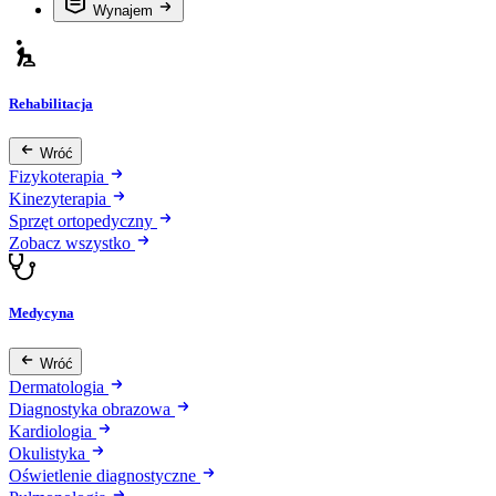
Wynajem
Rehabilitacja
Wróć
Fizykoterapia
Kinezyterapia
Sprzęt ortopedyczny
Zobacz wszystko
Medycyna
Wróć
Dermatologia
Diagnostyka obrazowa
Kardiologia
Okulistyka
Oświetlenie diagnostyczne