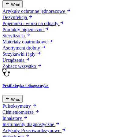
Wróć
Artykuły ochronne jednorazowe
Dezynfekcja
Pojemniki i worki na odpady
Produkty higieniczne
Sterylizacja
Materiały opatrunkowe
Asortyment drobny
Strzykawki i igły
Urządzenia
Zobacz wszystko
Profilaktyka i diagnostyka
Wróć
Pulsoksymetry
Ciśnieniomierze
Inhalatory
Instrumenty diagnostyczne
Artykuły Przeciwodleżynowe
Stetoskopy