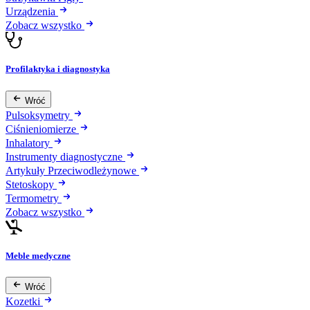
Urządzenia
Zobacz wszystko
Profilaktyka i diagnostyka
Wróć
Pulsoksymetry
Ciśnieniomierze
Inhalatory
Instrumenty diagnostyczne
Artykuły Przeciwodleżynowe
Stetoskopy
Termometry
Zobacz wszystko
Meble medyczne
Wróć
Kozetki