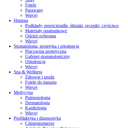
Fotele
Parawany
Więcej
Higiena
Podkłady, prześcieradła, śliniaki, ręczniki, czyściwo
Materiały opatrunkowe
Odzież ochronna
Więcej
Stomatologia, protetyka i ortodoncja
Pracownia protetyczna
Gabinet stomatologiczny
Ortodoncja
Więcej
Spa & Wellness
Zdrowie i uroda
Fotele do masażu
Więcej
Medycyna
Pulmonologia
Dermatologia
Kardiologia
Więcej
Profilaktyka i diagnostyka
Ciśnieniomierze