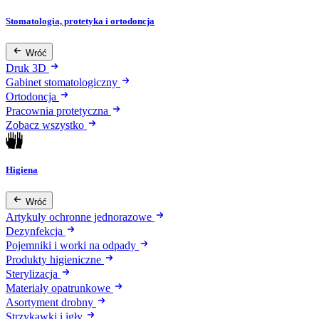
Stomatologia, protetyka i ortodoncja
Wróć
Druk 3D
Gabinet stomatologiczny
Ortodoncja
Pracownia protetyczna
Zobacz wszystko
Higiena
Wróć
Artykuły ochronne jednorazowe
Dezynfekcja
Pojemniki i worki na odpady
Produkty higieniczne
Sterylizacja
Materiały opatrunkowe
Asortyment drobny
Strzykawki i igły