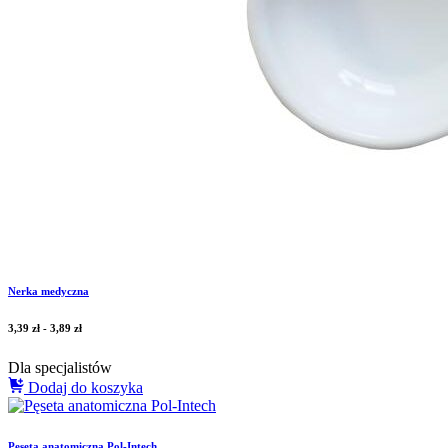
Nerka medyczna
3,39
zł
-
3,89
zł
Dla specjalistów
Dodaj do koszyka
Pęseta anatomiczna Pol-Intech