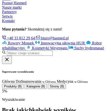
Poznaj Hasmed
Nasze marki
Partnerzy
Serwis
Kontakt
Masz pytania?
Skontaktuj się z nami!
+48 33 812 29 64
biuro@hasmed.pl
Rowery Monark
Innowacyjna siłownia HUR
Robot
rehabilitacyjny
Kosmetyki Weyergans
Suchy hydromasaż
Sugerowane wyszukiwania
Główna
Dofinansowania
Medycyna
w Główna
w Główna
Produkty
(8)
Kategorie
(8)
Strony
(8)
5%
Wyszukiwanie
Brak jakichkolwiek wyników