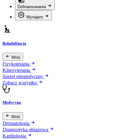
Dofinansowania
Wynajem
Rehabilitacja
Wróć
Fizykoterapia
Kinezyterapia
Sprzęt ortopedyczny
Zobacz wszystko
Medycyna
Wróć
Dermatologia
Diagnostyka obrazowa
Kardiologia