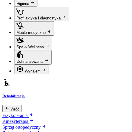
Higiena
Profilaktyka i diagnostyka
Meble medyczne
Spa & Wellness
Dofinansowania
Wynajem
Rehabilitacja
Wróć
Fizykoterapia
Kinezyterapia
Sprzęt ortopedyczny