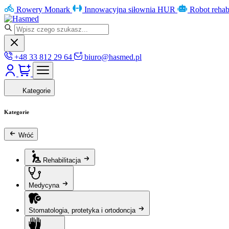
Rowery Monark
Innowacyjna siłownia HUR
Robot rehab
+48 33 812 29 64
biuro@hasmed.pl
Kategorie
Kategorie
Wróć
Rehabilitacja
Medycyna
Stomatologia, protetyka i ortodoncja