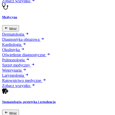
Zobacz wszystko
Medycyna
Wróć
Dermatologia
Diagnostyka obrazowa
Kardiologia
Okulistyka
Oświetlenie diagnostyczne
Pulmonologia
Sprzęt medyczny
Weterynaria
Laryngologia
Ratownictwo medyczne
Zobacz wszystko
Stomatologia, protetyka i ortodoncja
Wróć