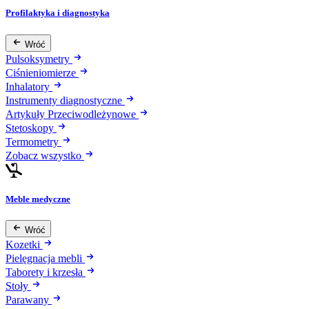
Profilaktyka i diagnostyka
Wróć
Pulsoksymetry
Ciśnieniomierze
Inhalatory
Instrumenty diagnostyczne
Artykuły Przeciwodleżynowe
Stetoskopy
Termometry
Zobacz wszystko
Meble medyczne
Wróć
Kozetki
Pielęgnacja mebli
Taborety i krzesła
Stoły
Parawany