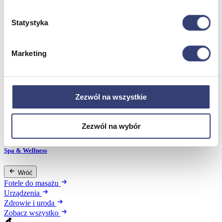
Statystyka
Meble medyczne
Wróć
Marketing
Kozetki
Pielęgnacja mebli
Taborety i krzesła
Stoły
Zezwól na wszystkie
Parawany
Fotele
Zobacz wszystko
Zezwól na wybór
Spa & Wellness
Wróć
Fotele do masażu
Urządzenia
Zdrowie i uroda
Zobacz wszystko