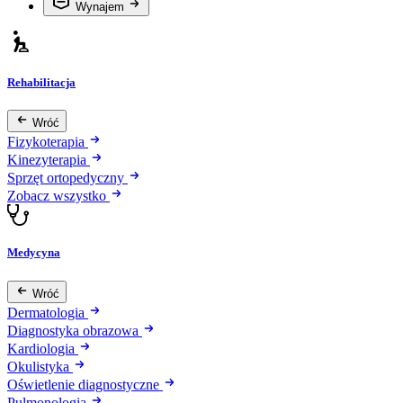
Wynajem
Rehabilitacja
Wróć
Fizykoterapia
Kinezyterapia
Sprzęt ortopedyczny
Zobacz wszystko
Medycyna
Wróć
Dermatologia
Diagnostyka obrazowa
Kardiologia
Okulistyka
Oświetlenie diagnostyczne
Pulmonologia