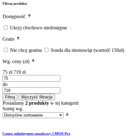
Filtruj produkty
Dostępność
Ukryj chwilowo niedostępne
Gratis
Nie chcę gratisu
Sonda dla niemowląt (wartość 150zł)
Wg. ceny (zł)
75 zł
719 zł
do
Filtruj
Wyczyść filtracje
Posiadamy
2 produkty
w tej kategorii
Sortuj wg.
Contec pulsoksymetr napalcowy CMS50-Pro