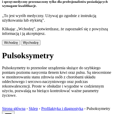
i sprzęt medyczny przeznaczony tylko dla profesjonalistów posiadających
wymagane kwalifikacje.
„To jest wyrób medyczny. Używaj go zgodnie z instrukcją
użytkowania lub etykietą".
Klikając „Wchodzę", potwierdzasz, że zapoznałeś się z powyższą
informacją i ją akceptujesz.
Wchodzę
Wychodzę
Pulsoksymetry
Pulsoksymetry to przenośne urządzenia służące do szybkiego
pomiaru poziomu nasycenia tlenem krwi oraz pulsu. Są nieocenione
w monitorowaniu stanu zdrowia osób z chorobami układu
oddechowego i sercowo-naczyniowego oraz podczas
rekonwalescencji. Proste w obsłudze i wygodne w codziennym
użyciu, pozwalają na bieżąco kontrolować ważne parametry
życiowe.
Strona główna
›
Sklep
›
Profilaktyka i diagnostyka
›
Pulsoksymetry