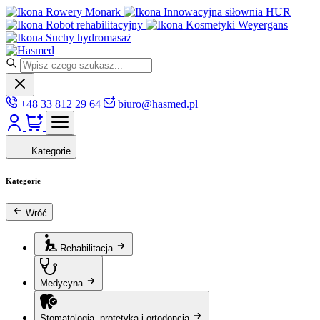
Rowery Monark
Innowacyjna siłownia HUR
Robot rehabilitacyjny
Kosmetyki Weyergans
Suchy hydromasaż
+48 33 812 29 64
biuro@hasmed.pl
Kategorie
Kategorie
Wróć
Rehabilitacja
Medycyna
Stomatologia, protetyka i ortodoncja