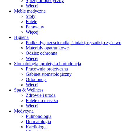
Sprzęt ortopedyczny
Więcej
Meble medyczne
Stoły
Fotele
Parawany
Więcej
Higiena
Podkłady, prześcieradła, śliniaki, ręczniki, czyściwo
Materiały opatrunkowe
Odzież ochronna
Więcej
Stomatologia, protetyka i ortodoncja
Pracownia protetyczna
Gabinet stomatologiczny
Ortodoncja
Więcej
Spa & Wellness
Zdrowie i uroda
Fotele do masażu
Więcej
Medycyna
Pulmonologia
Dermatologia
Kardiologia