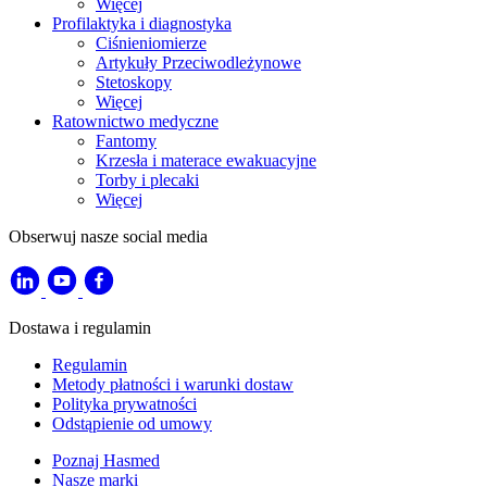
Więcej
Profilaktyka i diagnostyka
Ciśnieniomierze
Artykuły Przeciwodleżynowe
Stetoskopy
Więcej
Ratownictwo medyczne
Fantomy
Krzesła i materace ewakuacyjne
Torby i plecaki
Więcej
Obserwuj nasze social media
Dostawa i regulamin
Regulamin
Metody płatności i warunki dostaw
Polityka prywatności
Odstąpienie od umowy
Poznaj Hasmed
Nasze marki