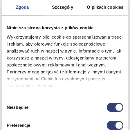
Dezynfekcja
Zgoda
Szczegóły
O plikach cookies
Pojemniki i worki na odpady
Produkty higieniczne
Sterylizacja
Materiały opatrunkowe
Niniejsza strona korzysta z plików cookie
Asortyment drobny
Wykorzystujemy pliki cookie do spersonalizowania treści
Strzykawki i igły
Urządzenia
i reklam, aby oferować funkcje społecznościowe i
Zobacz wszystko
analizować ruch w naszej witrynie. Informacje o tym, jak
korzystasz z naszej witryny, udostępniamy partnerom
społecznościowym, reklamowym i analitycznym.
Profilaktyka i diagnostyka
Partnerzy mogą połączyć te informacje z innymi danymi
otrzymanymi od Ciebie lub uzyskanymi podczas
Wróć
korzystania z ich usług.
Pulsoksymetry
Ciśnieniomierze
Inhalatory
Wybór
Instrumenty diagnostyczne
Niezbędne
zgody
Artykuły Przeciwodleżynowe
Stetoskopy
Termometry
Preferencje
Zobacz wszystko