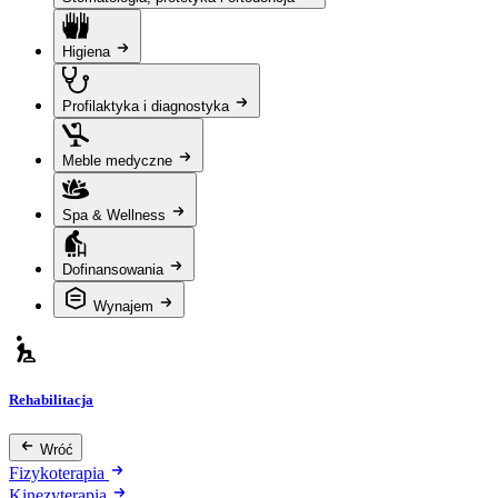
Higiena
Profilaktyka i diagnostyka
Meble medyczne
Spa & Wellness
Dofinansowania
Wynajem
Rehabilitacja
Wróć
Fizykoterapia
Kinezyterapia