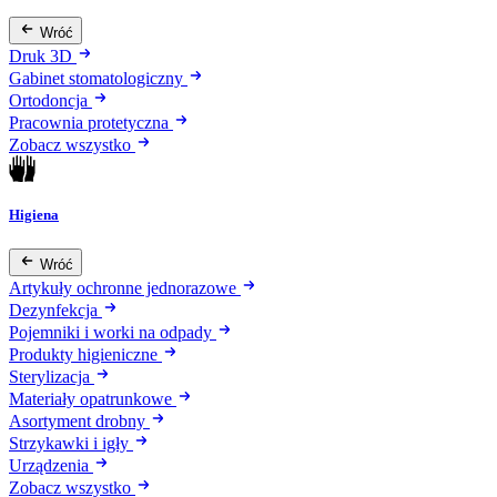
Wróć
Druk 3D
Gabinet stomatologiczny
Ortodoncja
Pracownia protetyczna
Zobacz wszystko
Higiena
Wróć
Artykuły ochronne jednorazowe
Dezynfekcja
Pojemniki i worki na odpady
Produkty higieniczne
Sterylizacja
Materiały opatrunkowe
Asortyment drobny
Strzykawki i igły
Urządzenia
Zobacz wszystko