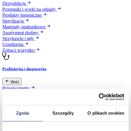
Dezynfekcja
Pojemniki i worki na odpady
Produkty higieniczne
Sterylizacja
Materiały opatrunkowe
Asortyment drobny
Strzykawki i igły
Urządzenia
Zobacz wszystko
Profilaktyka i diagnostyka
Wróć
Pulsoksymetry
Ciśnieniomierze
Inhalatory
Instrumenty diagnostyczne
Artykuły Przeciwodleżynowe
Zgoda
Szczegóły
O plikach cookies
Stetoskopy
Termometry
Zobacz wszystko