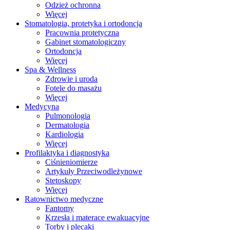
Odzież ochronna
Więcej
Stomatologia, protetyka i ortodoncja
Pracownia protetyczna
Gabinet stomatologiczny
Ortodoncja
Więcej
Spa & Wellness
Zdrowie i uroda
Fotele do masażu
Więcej
Medycyna
Pulmonologia
Dermatologia
Kardiologia
Więcej
Profilaktyka i diagnostyka
Ciśnieniomierze
Artykuły Przeciwodleżynowe
Stetoskopy
Więcej
Ratownictwo medyczne
Fantomy
Krzesła i materace ewakuacyjne
Torby i plecaki