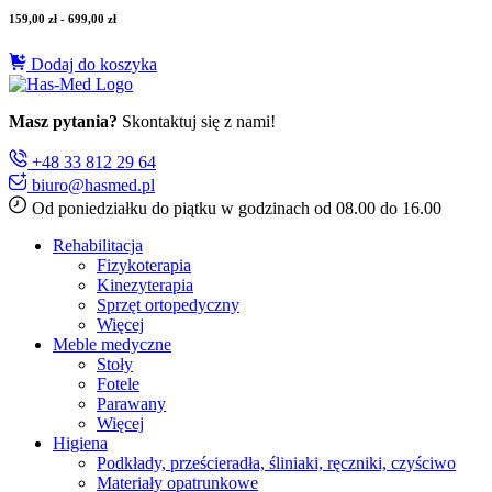
159,00
zł
-
699,00
zł
Dodaj do koszyka
Masz pytania?
Skontaktuj się z nami!
+48 33 812 29 64
biuro@hasmed.pl
Od poniedziałku do piątku w godzinach od 08.00 do 16.00
Rehabilitacja
Fizykoterapia
Kinezyterapia
Sprzęt ortopedyczny
Więcej
Meble medyczne
Stoły
Fotele
Parawany
Więcej
Higiena
Podkłady, prześcieradła, śliniaki, ręczniki, czyściwo
Materiały opatrunkowe