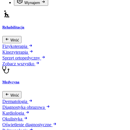
Wynajem
Rehabilitacja
Wróć
Fizykoterapia
Kinezyterapia
Sprzęt ortopedyczny
Zobacz wszystko
Medycyna
Wróć
Dermatologia
Diagnostyka obrazowa
Kardiologia
Okulistyka
Oświetlenie diagnostyczne