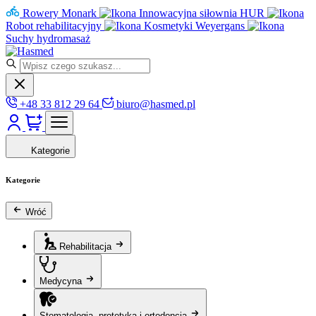
Rowery Monark
Innowacyjna siłownia HUR
Robot rehabilitacyjny
Kosmetyki Weyergans
Suchy hydromasaż
+48 33 812 29 64
biuro@hasmed.pl
Kategorie
Kategorie
Wróć
Rehabilitacja
Medycyna
Stomatologia, protetyka i ortodoncja