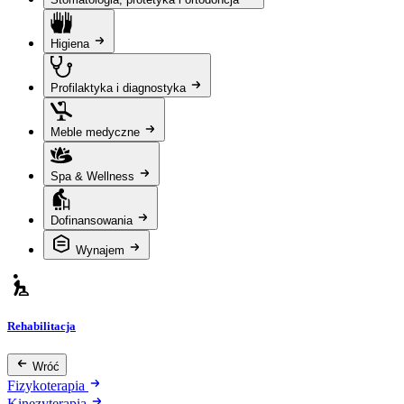
Higiena
Profilaktyka i diagnostyka
Meble medyczne
Spa & Wellness
Dofinansowania
Wynajem
Rehabilitacja
Wróć
Fizykoterapia
Kinezyterapia