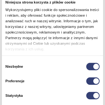
Niniejsza strona korzysta z plików cookie
Wykorzystujemy pliki cookie do spersonalizowania treści
Meble medyczne
i reklam, aby oferować funkcje społecznościowe i
analizować ruch w naszej witrynie. Informacje o tym, jak
Wróć
korzystasz z naszej witryny, udostępniamy partnerom
Kozetki
społecznościowym, reklamowym i analitycznym.
Pielęgnacja mebli
Partnerzy mogą połączyć te informacje z innymi danymi
Taborety i krzesła
Stoły
otrzymanymi od Ciebie lub uzyskanymi podczas
Parawany
korzystania z ich usług.
Fotele
Zobacz wszystko
Wybór
Niezbędne
zgody
Spa & Wellness
Preferencje
Wróć
Fotele do masażu
Urządzenia
Statystyka
Zdrowie i uroda
Zobacz wszystko