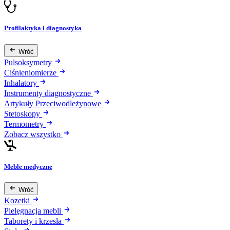
Profilaktyka i diagnostyka
Wróć
Pulsoksymetry
Ciśnieniomierze
Inhalatory
Instrumenty diagnostyczne
Artykuły Przeciwodleżynowe
Stetoskopy
Termometry
Zobacz wszystko
Meble medyczne
Wróć
Kozetki
Pielęgnacja mebli
Taborety i krzesła