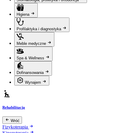
Higiena
Profilaktyka i diagnostyka
Meble medyczne
Spa & Wellness
Dofinansowania
Wynajem
Rehabilitacja
Wróć
Fizykoterapia
Kinezyterapia