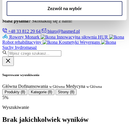
Partnerzy
Serwis
Zezwól na wybór
Kontakt
Masz pytania?
Skontaktuj się z nami!
+48 33 812 29 64
biuro@hasmed.pl
Rowery Monark
Innowacyjna siłownia HUR
Robot rehabilitacyjny
Kosmetyki Weyergans
Suchy hydromasaż
Sugerowane wyszukiwania
Główna
Dofinansowania
Medycyna
w Główna
w Główna
Produkty
(8)
Kategorie
(8)
Strony
(8)
5%
Wyszukiwanie
Brak jakichkolwiek wyników