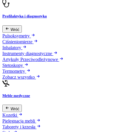
Profilaktyka i diagnostyka
Wróć
Pulsoksymetry
Ciśnieniomierze
Inhalatory
Instrumenty diagnostyczne
Artykuły Przeciwodleżynowe
Stetoskopy
Termometry
Zobacz wszystko
Meble medyczne
Wróć
Kozetki
Pielęgnacja mebli
Taborety i krzesła