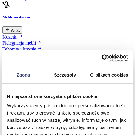
Meble medyczne
Wróć
Kozetki
Pielęgnacja mebli
Taborety i krzesła
Stoły
Parawany
Fotele
Zobacz wszystko
Zgoda
Szczegóły
O plikach cookies
Spa & Wellness
Niniejsza strona korzysta z plików cookie
Wykorzystujemy pliki cookie do spersonalizowania treści
Wróć
Fotele do masażu
i reklam, aby oferować funkcje społecznościowe i
Urządzenia
analizować ruch w naszej witrynie. Informacje o tym, jak
Zdrowie i uroda
korzystasz z naszej witryny, udostępniamy partnerom
Zobacz wszystko
społecznościowym, reklamowym i analitycznym.