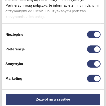
Partnerzy mogą połączyć te informacje z innymi danymi
otrzymanymi od Ciebie lub uzyskanymi podczas
Dofinansowania
korzystania z ich usług.
Wróć
Dofinansowania
Wybór
Zobacz wszystko
Niezbędne
zgody
Wynajem
Preferencje
Wróć
Zobacz wszystko
Statystyka
Aquatizer Testowy
Robot rehabilitacyjny ROBERT®
Robotyka w rehabilitacji
Marketing
Dla rehabilitacji
Dla stomatologów
Dofinansowania
Filmy
Poznaj Hasmed
Zezwól na wszystkie
Nasze marki