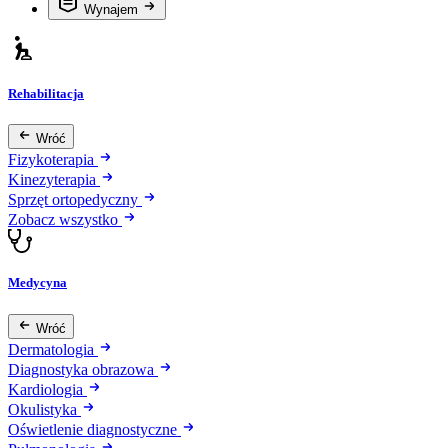
Wynajem
Rehabilitacja
Wróć
Fizykoterapia
Kinezyterapia
Sprzęt ortopedyczny
Zobacz wszystko
Medycyna
Wróć
Dermatologia
Diagnostyka obrazowa
Kardiologia
Okulistyka
Oświetlenie diagnostyczne