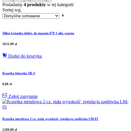
Posiadamy
4 produkty
w tej kategorii
Sortuj wg.
Sillon Leżanka elektr. do masażu 079 1 siln. czarna
1625,98
zł
Dodaj do koszyka
Kozetka lekarska SR-S
0,00
zł
Zgłoś zapytanie
Kozetka metalowa 2-cz. stała wysokość, regulacja zagłówka LM-01
1209,00
zł