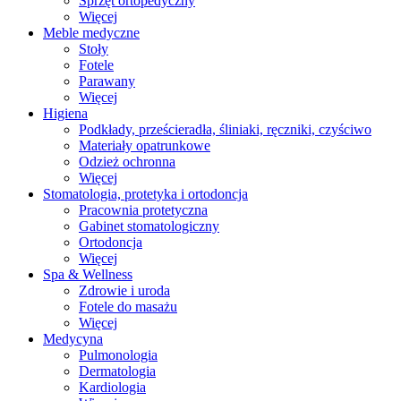
Sprzęt ortopedyczny
Więcej
Meble medyczne
Stoły
Fotele
Parawany
Więcej
Higiena
Podkłady, prześcieradła, śliniaki, ręczniki, czyściwo
Materiały opatrunkowe
Odzież ochronna
Więcej
Stomatologia, protetyka i ortodoncja
Pracownia protetyczna
Gabinet stomatologiczny
Ortodoncja
Więcej
Spa & Wellness
Zdrowie i uroda
Fotele do masażu
Więcej
Medycyna
Pulmonologia
Dermatologia
Kardiologia