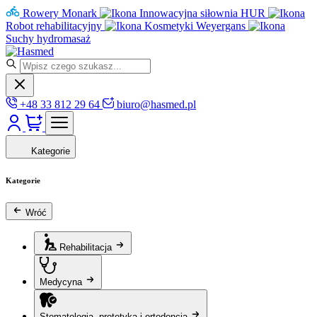
Rowery Monark
Innowacyjna siłownia HUR
Robot rehabilitacyjny
Kosmetyki Weyergans
Suchy hydromasaż
+48 33 812 29 64
biuro@hasmed.pl
Kategorie
Kategorie
Wróć
Rehabilitacja
Medycyna
Stomatologia, protetyka i ortodoncja