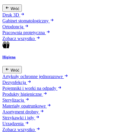
Wróć
Druk 3D
Gabinet stomatologiczny
Ortodoncja
Pracownia protetyczna
Zobacz wszystko
Higiena
Wróć
Artykuły ochronne jednorazowe
Dezynfekcja
Pojemniki i worki na odpady
Produkty higieniczne
Sterylizacja
Materiały opatrunkowe
Asortyment drobny
Strzykawki i igły
Urządzenia
Zobacz wszystko