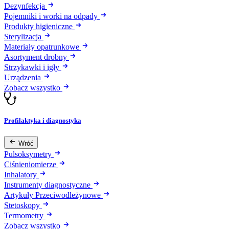
Dezynfekcja
Pojemniki i worki na odpady
Produkty higieniczne
Sterylizacja
Materiały opatrunkowe
Asortyment drobny
Strzykawki i igły
Urządzenia
Zobacz wszystko
Profilaktyka i diagnostyka
Wróć
Pulsoksymetry
Ciśnieniomierze
Inhalatory
Instrumenty diagnostyczne
Artykuły Przeciwodleżynowe
Stetoskopy
Termometry
Zobacz wszystko