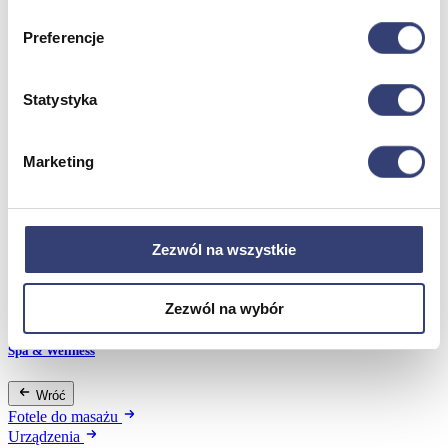
Termometry
Preferencje
Zobacz wszystko
Statystyka
Meble medyczne
Wróć
Marketing
Kozetki
Pielęgnacja mebli
Taborety i krzesła
Stoły
Parawany
Zezwól na wszystkie
Fotele
Zobacz wszystko
Zezwól na wybór
Spa & Wellness
Wróć
Fotele do masażu
Urządzenia