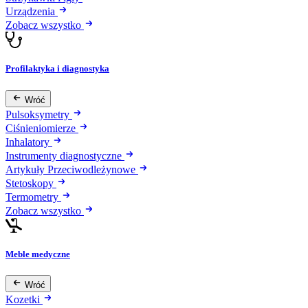
Urządzenia
Zobacz wszystko
Profilaktyka i diagnostyka
Wróć
Pulsoksymetry
Ciśnieniomierze
Inhalatory
Instrumenty diagnostyczne
Artykuły Przeciwodleżynowe
Stetoskopy
Termometry
Zobacz wszystko
Meble medyczne
Wróć
Kozetki