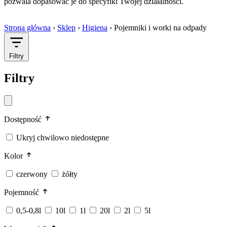
pozwala dopasować je do specyfiki Twojej działalności.
Strona główna
›
Sklep
›
Higiena
›
Pojemniki i worki na odpady
Filtry
Filtry
Dostępność
Ukryj chwilowo niedostępne
Kolor
czerwony
żółty
Pojemność
0,5-0,8l
10l
1l
20l
2l
5l