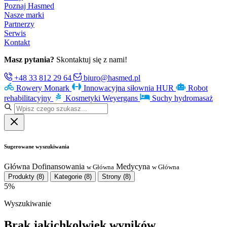
Poznaj Hasmed
Nasze marki
Partnerzy
Serwis
Kontakt
Masz pytania?
Skontaktuj się z nami!
+48 33 812 29 64
biuro@hasmed.pl
Rowery Monark
Innowacyjna siłownia HUR
Robot
rehabilitacyjny
Kosmetyki Weyergans
Suchy hydromasaż
Sugerowane wyszukiwania
Główna
Dofinansowania
Medycyna
w Główna
w Główna
Produkty
(8)
Kategorie
(8)
Strony
(8)
5%
Wyszukiwanie
Brak jakichkolwiek wyników