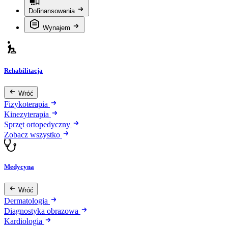
Dofinansowania
Wynajem
Rehabilitacja
Wróć
Fizykoterapia
Kinezyterapia
Sprzęt ortopedyczny
Zobacz wszystko
Medycyna
Wróć
Dermatologia
Diagnostyka obrazowa
Kardiologia