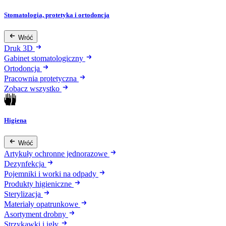
Stomatologia, protetyka i ortodoncja
Wróć
Druk 3D
Gabinet stomatologiczny
Ortodoncja
Pracownia protetyczna
Zobacz wszystko
Higiena
Wróć
Artykuły ochronne jednorazowe
Dezynfekcja
Pojemniki i worki na odpady
Produkty higieniczne
Sterylizacja
Materiały opatrunkowe
Asortyment drobny
Strzykawki i igły