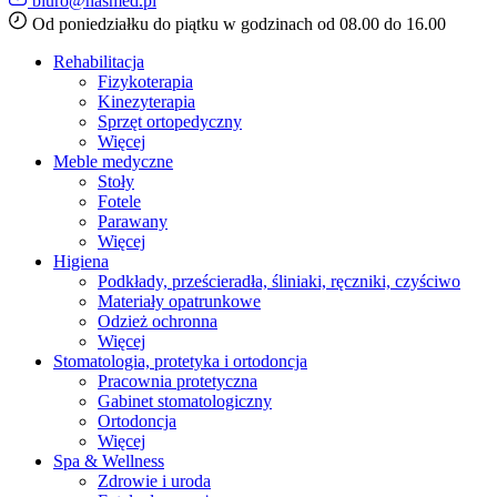
biuro@hasmed.pl
Od poniedziałku do piątku w godzinach od 08.00 do 16.00
Rehabilitacja
Fizykoterapia
Kinezyterapia
Sprzęt ortopedyczny
Więcej
Meble medyczne
Stoły
Fotele
Parawany
Więcej
Higiena
Podkłady, prześcieradła, śliniaki, ręczniki, czyściwo
Materiały opatrunkowe
Odzież ochronna
Więcej
Stomatologia, protetyka i ortodoncja
Pracownia protetyczna
Gabinet stomatologiczny
Ortodoncja
Więcej
Spa & Wellness
Zdrowie i uroda