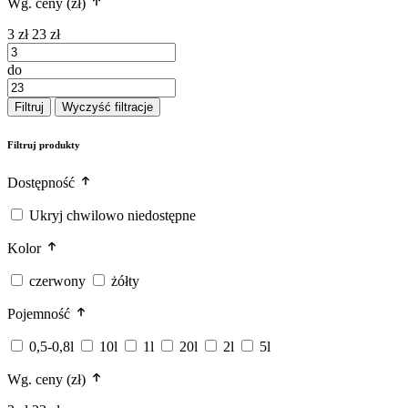
Wg. ceny (zł)
3 zł
23 zł
do
Filtruj
Wyczyść filtracje
Filtruj produkty
Dostępność
Ukryj chwilowo niedostępne
Kolor
czerwony
żółty
Pojemność
0,5-0,8l
10l
1l
20l
2l
5l
Wg. ceny (zł)