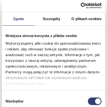
Wróć
Artykuły ochronne jednorazowe
Dezynfekcja
Pojemniki i worki na odpady
Zgoda
Szczegóły
O plikach cookies
Produkty higieniczne
Sterylizacja
Materiały opatrunkowe
Niniejsza strona korzysta z plików cookie
Asortyment drobny
Strzykawki i igły
Wykorzystujemy pliki cookie do spersonalizowania treści
Urządzenia
i reklam, aby oferować funkcje społecznościowe i
Zobacz wszystko
analizować ruch w naszej witrynie. Informacje o tym, jak
korzystasz z naszej witryny, udostępniamy partnerom
społecznościowym, reklamowym i analitycznym.
Profilaktyka i diagnostyka
Partnerzy mogą połączyć te informacje z innymi danymi
otrzymanymi od Ciebie lub uzyskanymi podczas
Wróć
Pulsoksymetry
korzystania z ich usług.
Ciśnieniomierze
Inhalatory
Wybór
Instrumenty diagnostyczne
Niezbędne
Artykuły Przeciwodleżynowe
zgody
Stetoskopy