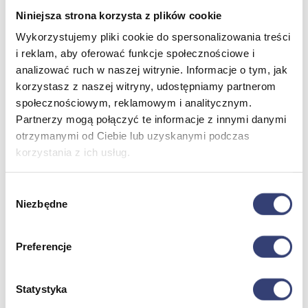
Termometry
Niniejsza strona korzysta z plików cookie
Zobacz wszystko
Wykorzystujemy pliki cookie do spersonalizowania treści
i reklam, aby oferować funkcje społecznościowe i
analizować ruch w naszej witrynie. Informacje o tym, jak
Meble medyczne
korzystasz z naszej witryny, udostępniamy partnerom
Wróć
społecznościowym, reklamowym i analitycznym.
Kozetki
Partnerzy mogą połączyć te informacje z innymi danymi
Pielęgnacja mebli
otrzymanymi od Ciebie lub uzyskanymi podczas
Taborety i krzesła
korzystania z ich usług.
Stoły
Parawany
Fotele
Wybór
Zobacz wszystko
Niezbędne
zgody
Spa & Wellness
Preferencje
Wróć
Fotele do masażu
Statystyka
Urządzenia