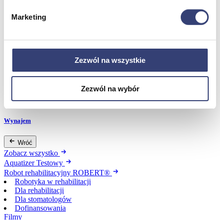
Zdrowie i uroda
Zobacz wszystko
Marketing
Dofinansowania
Zezwól na wszystkie
Wróć
Dofinansowania
Zobacz wszystko
Zezwól na wybór
Wynajem
Wróć
Zobacz wszystko
Aquatizer Testowy
Robot rehabilitacyjny ROBERT®
Robotyka w rehabilitacji
Dla rehabilitacji
Dla stomatologów
Dofinansowania
Filmy