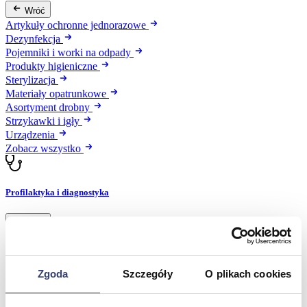
Wróć
Artykuły ochronne jednorazowe
Dezynfekcja
Pojemniki i worki na odpady
Produkty higieniczne
Sterylizacja
Materiały opatrunkowe
Asortyment drobny
Strzykawki i igły
Urządzenia
Zobacz wszystko
Profilaktyka i diagnostyka
Wróć
Pulsoksymetry
Ciśnieniomierze
Inhalatory
Zgoda
Szczegóły
O plikach cookies
Instrumenty diagnostyczne
Artykuły Przeciwodleżynowe
Stetoskopy