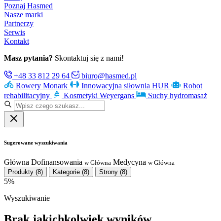
Poznaj Hasmed
Nasze marki
Partnerzy
Serwis
Kontakt
Masz pytania?
Skontaktuj się z nami!
+48 33 812 29 64
biuro@hasmed.pl
Rowery Monark
Innowacyjna siłownia HUR
Robot
rehabilitacyjny
Kosmetyki Weyergans
Suchy hydromasaż
Sugerowane wyszukiwania
Główna
Dofinansowania
Medycyna
w Główna
w Główna
Produkty
(8)
Kategorie
(8)
Strony
(8)
5%
Wyszukiwanie
Brak jakichkolwiek wyników