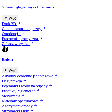
Stomatologia, protetyka i ortodoncja
Wróć
Druk 3D
Gabinet stomatologiczny
Ortodoncja
Pracownia protetyczna
Zobacz wszystko
Higiena
Wróć
Artykuły ochronne jednorazowe
Dezynfekcja
Pojemniki i worki na odpady
Produkty higieniczne
Sterylizacja
Materiały opatrunkowe
Asortyment drobny
Strzykawki i igły