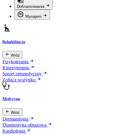
Dofinansowania
Wynajem
Rehabilitacja
Wróć
Fizykoterapia
Kinezyterapia
Sprzęt ortopedyczny
Zobacz wszystko
Medycyna
Wróć
Dermatologia
Diagnostyka obrazowa
Kardiologia