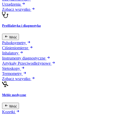
Urządzenia
Zobacz wszystko
Profilaktyka i diagnostyka
Wróć
Pulsoksymetry
Ciśnieniomierze
Inhalatory
Instrumenty diagnostyczne
Artykuły Przeciwodleżynowe
Stetoskopy
Termometry
Zobacz wszystko
Meble medyczne
Wróć
Kozetki