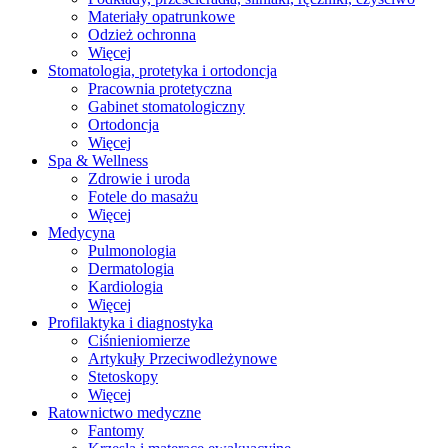
Materiały opatrunkowe
Odzież ochronna
Więcej
Stomatologia, protetyka i ortodoncja
Pracownia protetyczna
Gabinet stomatologiczny
Ortodoncja
Więcej
Spa & Wellness
Zdrowie i uroda
Fotele do masażu
Więcej
Medycyna
Pulmonologia
Dermatologia
Kardiologia
Więcej
Profilaktyka i diagnostyka
Ciśnieniomierze
Artykuły Przeciwodleżynowe
Stetoskopy
Więcej
Ratownictwo medyczne
Fantomy