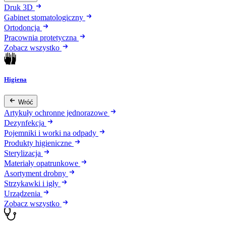
Druk 3D
Gabinet stomatologiczny
Ortodoncja
Pracownia protetyczna
Zobacz wszystko
Higiena
Wróć
Artykuły ochronne jednorazowe
Dezynfekcja
Pojemniki i worki na odpady
Produkty higieniczne
Sterylizacja
Materiały opatrunkowe
Asortyment drobny
Strzykawki i igły
Urządzenia
Zobacz wszystko