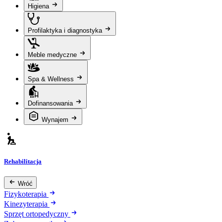
Higiena
Profilaktyka i diagnostyka
Meble medyczne
Spa & Wellness
Dofinansowania
Wynajem
Rehabilitacja
Wróć
Fizykoterapia
Kinezyterapia
Sprzęt ortopedyczny