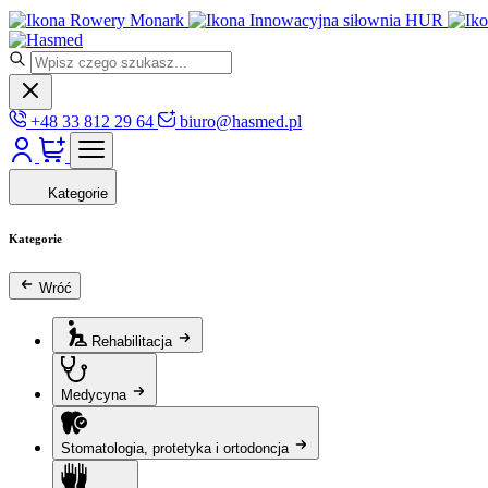
Rowery Monark
Innowacyjna siłownia HUR
+48 33 812 29 64
biuro@hasmed.pl
Kategorie
Kategorie
Wróć
Rehabilitacja
Medycyna
Stomatologia, protetyka i ortodoncja