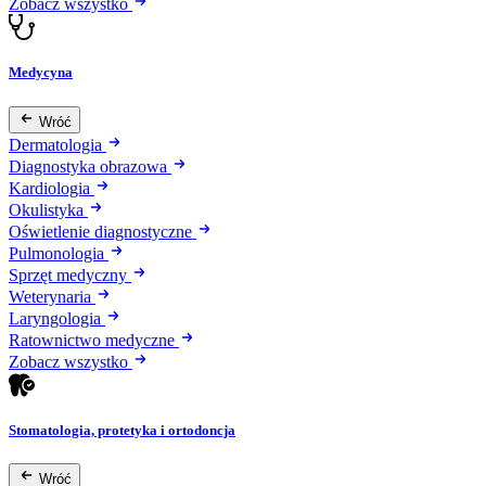
Zobacz wszystko
Medycyna
Wróć
Dermatologia
Diagnostyka obrazowa
Kardiologia
Okulistyka
Oświetlenie diagnostyczne
Pulmonologia
Sprzęt medyczny
Weterynaria
Laryngologia
Ratownictwo medyczne
Zobacz wszystko
Stomatologia, protetyka i ortodoncja
Wróć