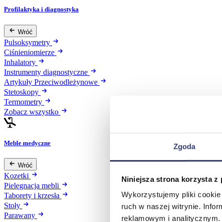
Profilaktyka i diagnostyka
Wróć
Pulsoksymetry
Ciśnieniomierze
Inhalatory
Instrumenty diagnostyczne
Artykuły Przeciwodleżynowe
Stetoskopy
Termometry
Zobacz wszystko
Meble medyczne
Zgoda
Wróć
Kozetki
Niniejsza strona korzysta z
Pielęgnacja mebli
Wykorzystujemy pliki cookie 
Taborety i krzesła
Stoły
ruch w naszej witrynie. Inf
Parawany
reklamowym i analitycznym. 