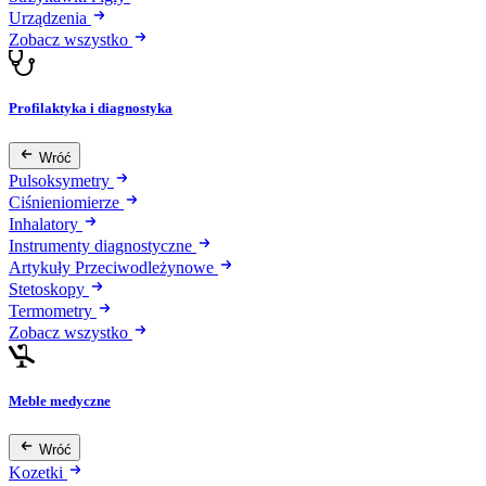
Urządzenia
Zobacz wszystko
Profilaktyka i diagnostyka
Wróć
Pulsoksymetry
Ciśnieniomierze
Inhalatory
Instrumenty diagnostyczne
Artykuły Przeciwodleżynowe
Stetoskopy
Termometry
Zobacz wszystko
Meble medyczne
Wróć
Kozetki