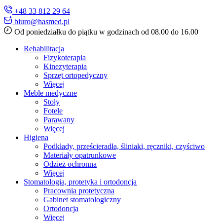
+48 33 812 29 64
biuro@hasmed.pl
Od poniedziałku do piątku w godzinach od 08.00 do 16.00
Rehabilitacja
Fizykoterapia
Kinezyterapia
Sprzęt ortopedyczny
Więcej
Meble medyczne
Stoły
Fotele
Parawany
Więcej
Higiena
Podkłady, prześcieradła, śliniaki, ręczniki, czyściwo
Materiały opatrunkowe
Odzież ochronna
Więcej
Stomatologia, protetyka i ortodoncja
Pracownia protetyczna
Gabinet stomatologiczny
Ortodoncja
Więcej