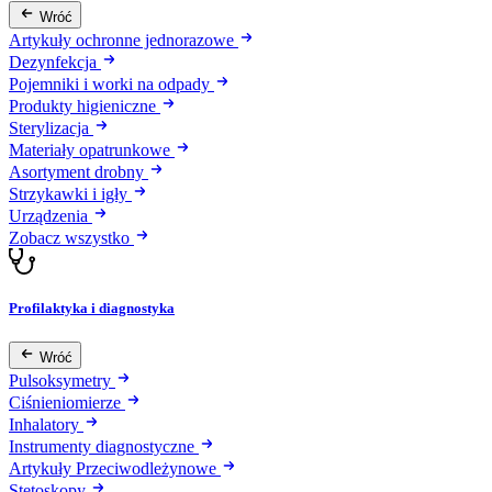
Wróć
Artykuły ochronne jednorazowe
Dezynfekcja
Pojemniki i worki na odpady
Produkty higieniczne
Sterylizacja
Materiały opatrunkowe
Asortyment drobny
Strzykawki i igły
Urządzenia
Zobacz wszystko
Profilaktyka i diagnostyka
Wróć
Pulsoksymetry
Ciśnieniomierze
Inhalatory
Instrumenty diagnostyczne
Artykuły Przeciwodleżynowe
Stetoskopy