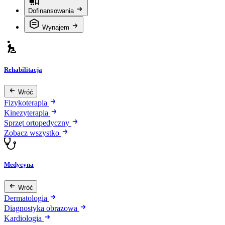
Dofinansowania
Wynajem
Rehabilitacja
Wróć
Fizykoterapia
Kinezyterapia
Sprzęt ortopedyczny
Zobacz wszystko
Medycyna
Wróć
Dermatologia
Diagnostyka obrazowa
Kardiologia