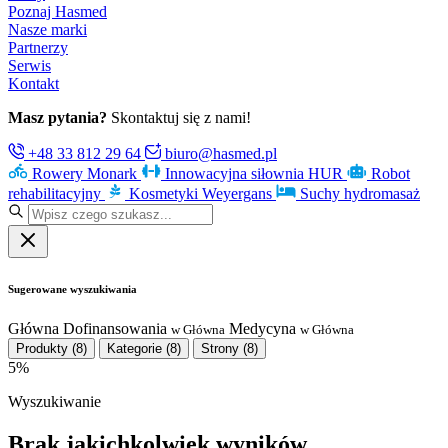
Poznaj Hasmed
Nasze marki
Partnerzy
Serwis
Kontakt
Masz pytania?
Skontaktuj się z nami!
+48 33 812 29 64
biuro@hasmed.pl
Rowery Monark
Innowacyjna siłownia HUR
Robot
rehabilitacyjny
Kosmetyki Weyergans
Suchy hydromasaż
Sugerowane wyszukiwania
Główna
Dofinansowania
Medycyna
w Główna
w Główna
Produkty
(8)
Kategorie
(8)
Strony
(8)
5%
Wyszukiwanie
Brak jakichkolwiek wyników