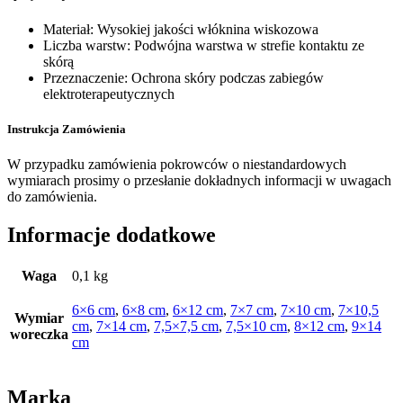
Materiał: Wysokiej jakości włóknina wiskozowa
Liczba warstw: Podwójna warstwa w strefie kontaktu ze
skórą
Przeznaczenie: Ochrona skóry podczas zabiegów
elektroterapeutycznych
Instrukcja Zamówienia
W przypadku zamówienia pokrowców o niestandardowych
wymiarach prosimy o przesłanie dokładnych informacji w uwagach
do zamówienia.
Informacje dodatkowe
Waga
0,1 kg
6×6 cm
,
6×8 cm
,
6×12 cm
,
7×7 cm
,
7×10 cm
,
7×10,5
Wymiar
cm
,
7×14 cm
,
7,5×7,5 cm
,
7,5×10 cm
,
8×12 cm
,
9×14
woreczka
cm
Marka