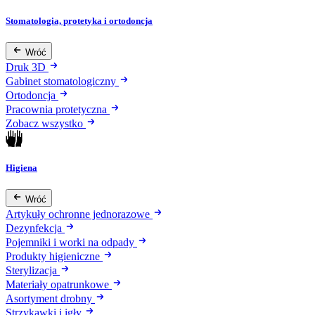
Stomatologia, protetyka i ortodoncja
Wróć
Druk 3D
Gabinet stomatologiczny
Ortodoncja
Pracownia protetyczna
Zobacz wszystko
Higiena
Wróć
Artykuły ochronne jednorazowe
Dezynfekcja
Pojemniki i worki na odpady
Produkty higieniczne
Sterylizacja
Materiały opatrunkowe
Asortyment drobny
Strzykawki i igły