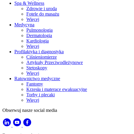
Spa & Wellness
Zdrowie i uroda
Fotele do masażu
Więcej
Medycyna
Pulmonologia
Dermatologia
Kardiologia
Więcej
Profilaktyka i diagnostyka
Ciśnieniomierze
Artykuły Przeciwodleżynowe
Stetoskopy
Więcej
Ratownictwo medyczne
Fantomy
Krzesła i materace ewakuacyjne
Torby i plecaki
Więcej
Obserwuj nasze social media