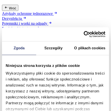
Wróć
Artykuły ochronne jednorazowe
Dezynfekcja
Pojemniki i worki na odpady
Produkty higieniczne
Sterylizacja
Materiały opatrunkowe
Asortyment drobny
Zgoda
Szczegóły
O plikach cookies
Strzykawki i igły
Urządzenia
Zobacz wszystko
Niniejsza strona korzysta z plików cookie
Wykorzystujemy pliki cookie do spersonalizowania treści
Profilaktyka i diagnostyka
i reklam, aby oferować funkcje społecznościowe i
analizować ruch w naszej witrynie. Informacje o tym, jak
Wróć
Pulsoksymetry
korzystasz z naszej witryny, udostępniamy partnerom
Ciśnieniomierze
społecznościowym, reklamowym i analitycznym.
Inhalatory
Partnerzy mogą połączyć te informacje z innymi danymi
Instrumenty diagnostyczne
otrzymanymi od Ciebie lub uzyskanymi podczas
Artykuły Przeciwodleżynowe