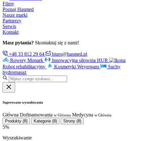
Filmy
Poznaj Hasmed
Nasze marki
Partnerzy
Serwis
Kontakt
Masz pytania?
Skontaktuj się z nami!
+48 33 812 29 64
biuro@hasmed.pl
Rowery Monark
Innowacyjna siłownia HUR
Robot rehabilitacyjny
Kosmetyki Weyergans
Suchy
hydromasaż
Sugerowane wyszukiwania
Główna
Dofinansowania
Medycyna
w Główna
w Główna
Produkty
(8)
Kategorie
(8)
Strony
(8)
5%
Wyszukiwanie