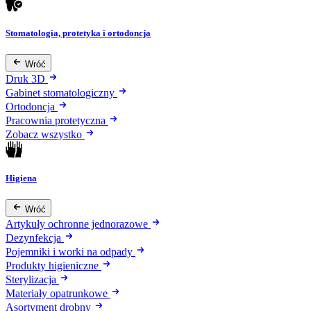
Stomatologia, protetyka i ortodoncja
Wróć
Druk 3D
Gabinet stomatologiczny
Ortodoncja
Pracownia protetyczna
Zobacz wszystko
Higiena
Wróć
Artykuły ochronne jednorazowe
Dezynfekcja
Pojemniki i worki na odpady
Produkty higieniczne
Sterylizacja
Materiały opatrunkowe
Asortyment drobny