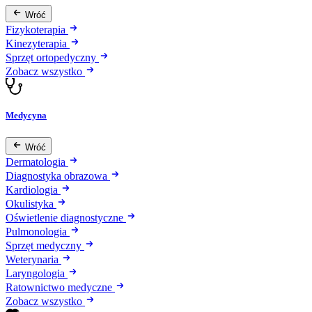
Wróć
Fizykoterapia
Kinezyterapia
Sprzęt ortopedyczny
Zobacz wszystko
Medycyna
Wróć
Dermatologia
Diagnostyka obrazowa
Kardiologia
Okulistyka
Oświetlenie diagnostyczne
Pulmonologia
Sprzęt medyczny
Weterynaria
Laryngologia
Ratownictwo medyczne
Zobacz wszystko