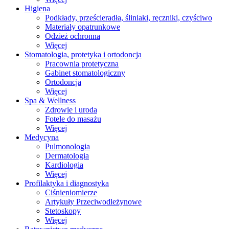
Higiena
Podkłady, prześcieradła, śliniaki, ręczniki, czyściwo
Materiały opatrunkowe
Odzież ochronna
Więcej
Stomatologia, protetyka i ortodoncja
Pracownia protetyczna
Gabinet stomatologiczny
Ortodoncja
Więcej
Spa & Wellness
Zdrowie i uroda
Fotele do masażu
Więcej
Medycyna
Pulmonologia
Dermatologia
Kardiologia
Więcej
Profilaktyka i diagnostyka
Ciśnieniomierze
Artykuły Przeciwodleżynowe
Stetoskopy
Więcej