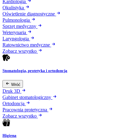
Kardiologia
Okulistyka
Oświetlenie diagnostyczne
Pulmonologia
Sprzęt medyczny
Weterynaria
Laryngologia
Ratownictwo medyczne
Zobacz wszystko
Stomatologia, protetyka i ortodoncja
Wróć
Druk 3D
Gabinet stomatologiczny
Ortodoncja
Pracownia protetyczna
Zobacz wszystko
Higiena