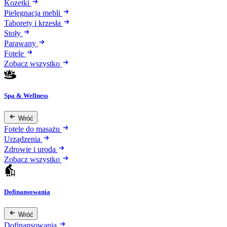
Kozetki
Pielęgnacja mebli
Taborety i krzesła
Stoły
Parawany
Fotele
Zobacz wszystko
Spa & Wellness
Wróć
Fotele do masażu
Urządzenia
Zdrowie i uroda
Zobacz wszystko
Dofinansowania
Wróć
Dofinansowania