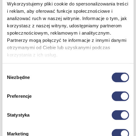
Wykorzystujemy pliki cookie do spersonalizowania treści
i reklam, aby oferować funkcje społecznościowe i
Meble medyczne
analizować ruch w naszej witrynie. Informacje o tym, jak
korzystasz z naszej witryny, udostępniamy partnerom
Wróć
społecznościowym, reklamowym i analitycznym.
Kozetki
Partnerzy mogą połączyć te informacje z innymi danymi
Pielęgnacja mebli
otrzymanymi od Ciebie lub uzyskanymi podczas
Taborety i krzesła
korzystania z ich usług.
Stoły
Parawany
Fotele
Wybór
Zobacz wszystko
Niezbędne
zgody
Spa & Wellness
Preferencje
Wróć
Fotele do masażu
Statystyka
Urządzenia
Zdrowie i uroda
Zobacz wszystko
Marketing