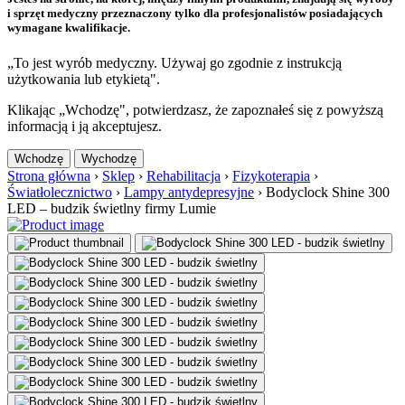
i sprzęt medyczny przeznaczony tylko dla profesjonalistów posiadających
wymagane kwalifikacje.
„To jest wyrób medyczny. Używaj go zgodnie z instrukcją
użytkowania lub etykietą".
Klikając „Wchodzę", potwierdzasz, że zapoznałeś się z powyższą
informacją i ją akceptujesz.
Wchodzę
Wychodzę
Strona główna
›
Sklep
›
Rehabilitacja
›
Fizykoterapia
›
Światłolecznictwo
›
Lampy antydepresyjne
›
Bodyclock Shine 300
LED – budzik świetlny firmy Lumie