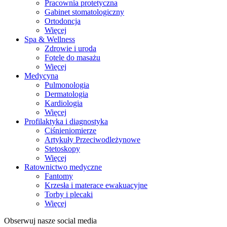
Pracownia protetyczna
Gabinet stomatologiczny
Ortodoncja
Więcej
Spa & Wellness
Zdrowie i uroda
Fotele do masażu
Więcej
Medycyna
Pulmonologia
Dermatologia
Kardiologia
Więcej
Profilaktyka i diagnostyka
Ciśnieniomierze
Artykuły Przeciwodleżynowe
Stetoskopy
Więcej
Ratownictwo medyczne
Fantomy
Krzesła i materace ewakuacyjne
Torby i plecaki
Więcej
Obserwuj nasze social media