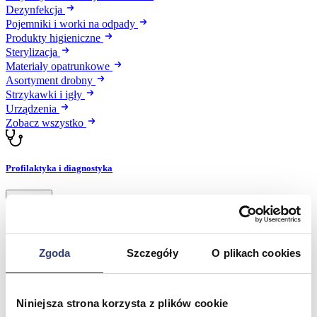
Dezynfekcja
Pojemniki i worki na odpady
Produkty higieniczne
Sterylizacja
Materiały opatrunkowe
Asortyment drobny
Strzykawki i igły
Urządzenia
Zobacz wszystko
Profilaktyka i diagnostyka
Wróć
Pulsoksymetry
Ciśnieniomierze
Inhalatory
Zgoda
Szczegóły
O plikach cookies
Instrumenty diagnostyczne
Artykuły Przeciwodleżynowe
Stetoskopy
Termometry
Niniejsza strona korzysta z plików cookie
Zobacz wszystko