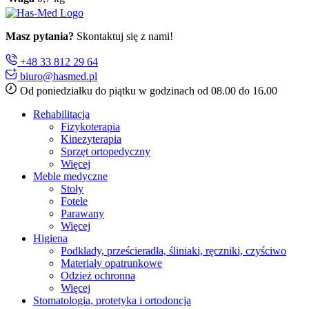
Masz pytania?
Skontaktuj się z nami!
+48 33 812 29 64
biuro@hasmed.pl
Od poniedziałku do piątku w godzinach od 08.00 do 16.00
Rehabilitacja
Fizykoterapia
Kinezyterapia
Sprzęt ortopedyczny
Więcej
Meble medyczne
Stoły
Fotele
Parawany
Więcej
Higiena
Podkłady, prześcieradła, śliniaki, ręczniki, czyściwo
Materiały opatrunkowe
Odzież ochronna
Więcej
Stomatologia, protetyka i ortodoncja