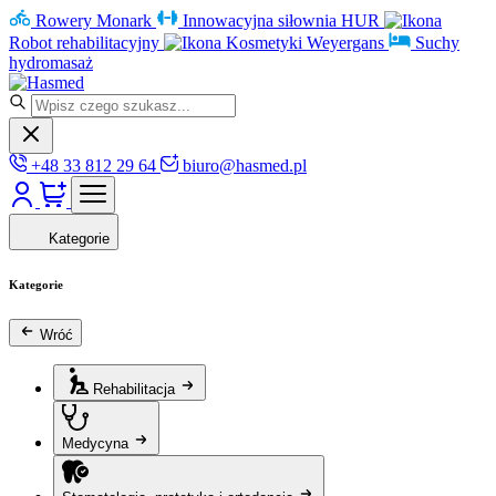
Rowery Monark
Innowacyjna siłownia HUR
Robot rehabilitacyjny
Kosmetyki Weyergans
Suchy
hydromasaż
+48 33 812 29 64
biuro@hasmed.pl
Kategorie
Kategorie
Wróć
Rehabilitacja
Medycyna