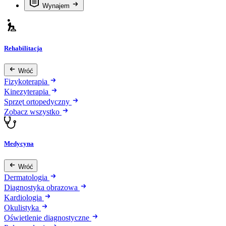
Wynajem
Rehabilitacja
Wróć
Fizykoterapia
Kinezyterapia
Sprzęt ortopedyczny
Zobacz wszystko
Medycyna
Wróć
Dermatologia
Diagnostyka obrazowa
Kardiologia
Okulistyka
Oświetlenie diagnostyczne