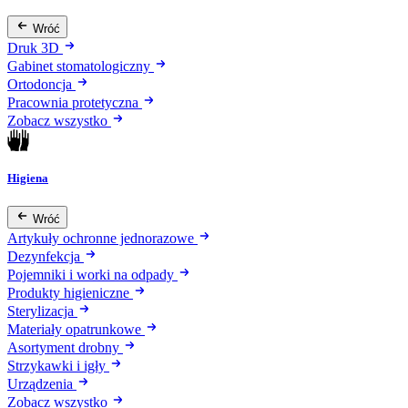
Wróć
Druk 3D
Gabinet stomatologiczny
Ortodoncja
Pracownia protetyczna
Zobacz wszystko
Higiena
Wróć
Artykuły ochronne jednorazowe
Dezynfekcja
Pojemniki i worki na odpady
Produkty higieniczne
Sterylizacja
Materiały opatrunkowe
Asortyment drobny
Strzykawki i igły
Urządzenia
Zobacz wszystko