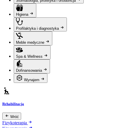
Stomatologia, protetyka i ortodoncja
Higiena
Profilaktyka i diagnostyka
Meble medyczne
Spa & Wellness
Dofinansowania
Wynajem
Rehabilitacja
Wróć
Fizykoterapia