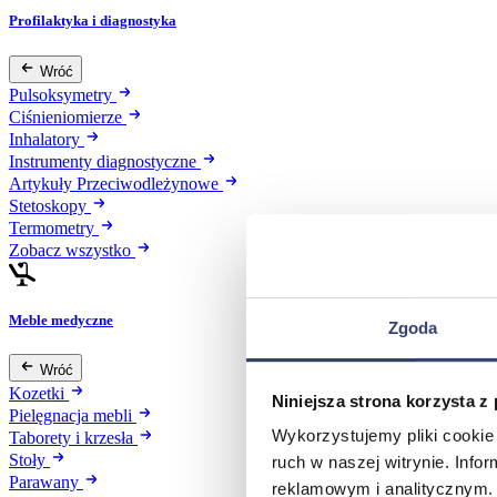
Profilaktyka i diagnostyka
Wróć
Pulsoksymetry
Ciśnieniomierze
Inhalatory
Instrumenty diagnostyczne
Artykuły Przeciwodleżynowe
Stetoskopy
Termometry
Zobacz wszystko
Meble medyczne
Zgoda
Wróć
Kozetki
Niniejsza strona korzysta z
Pielęgnacja mebli
Wykorzystujemy pliki cookie 
Taborety i krzesła
Stoły
ruch w naszej witrynie. Inf
Parawany
reklamowym i analitycznym. 