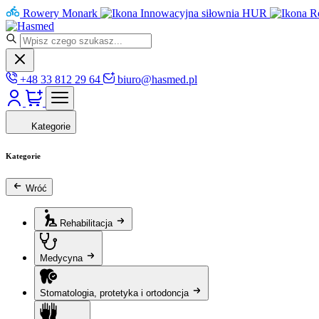
Rowery Monark
Innowacyjna siłownia HUR
R
+48 33 812 29 64
biuro@hasmed.pl
Kategorie
Kategorie
Wróć
Rehabilitacja
Medycyna
Stomatologia, protetyka i ortodoncja