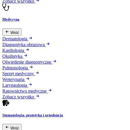
Zobacz wszystko
Medycyna
Wróć
Dermatologia
Diagnostyka obrazowa
Kardiologia
Okulistyka
Oświetlenie diagnostyczne
Pulmonologia
Sprzęt medyczny
Weterynaria
Laryngologia
Ratownictwo medyczne
Zobacz wszystko
Stomatologia, protetyka i ortodoncja
Wróć