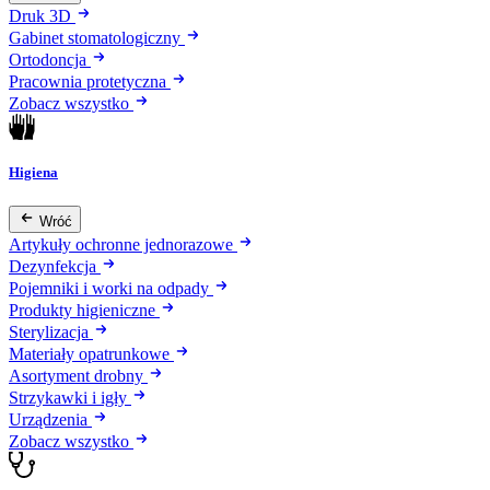
Druk 3D
Gabinet stomatologiczny
Ortodoncja
Pracownia protetyczna
Zobacz wszystko
Higiena
Wróć
Artykuły ochronne jednorazowe
Dezynfekcja
Pojemniki i worki na odpady
Produkty higieniczne
Sterylizacja
Materiały opatrunkowe
Asortyment drobny
Strzykawki i igły
Urządzenia
Zobacz wszystko