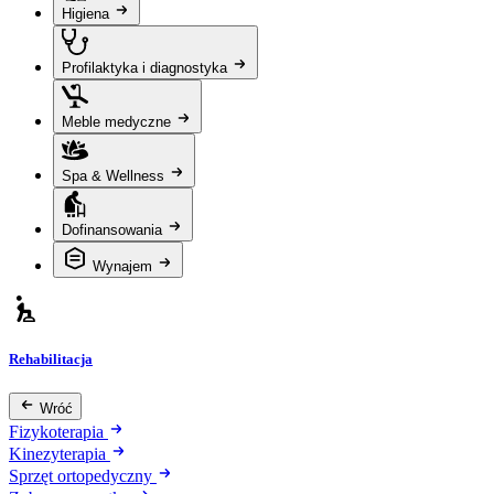
Higiena
Profilaktyka i diagnostyka
Meble medyczne
Spa & Wellness
Dofinansowania
Wynajem
Rehabilitacja
Wróć
Fizykoterapia
Kinezyterapia
Sprzęt ortopedyczny