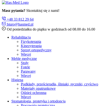
Masz pytania?
Skontaktuj się z nami!
+48 33 812 29 64
biuro@hasmed.pl
Od poniedziałku do piątku w godzinach od 08.00 do 16.00
Rehabilitacja
Fizykoterapia
Kinezyterapia
Sprzęt ortopedyczny
Więcej
Meble medyczne
Stoły
Fotele
Parawany
Więcej
Higiena
Podkłady, prześcieradła, śliniaki, ręczniki, czyściwo
Materiały opatrunkowe
Odzież ochronna
Więcej
Stomatologia, protetyka i ortodoncja
Pracownia protetyczna