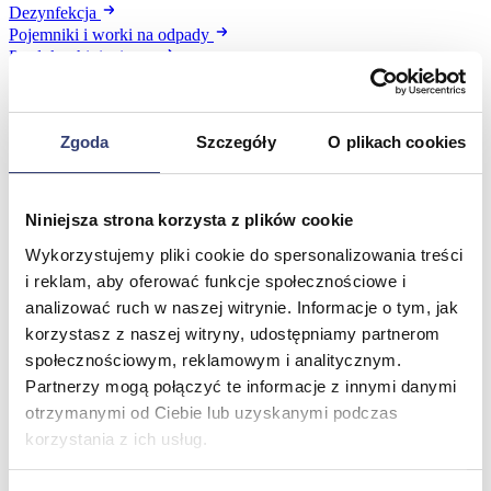
Dezynfekcja
Pojemniki i worki na odpady
Produkty higieniczne
Sterylizacja
Materiały opatrunkowe
Asortyment drobny
Zgoda
Szczegóły
O plikach cookies
Strzykawki i igły
Urządzenia
Zobacz wszystko
Niniejsza strona korzysta z plików cookie
Wykorzystujemy pliki cookie do spersonalizowania treści
Profilaktyka i diagnostyka
i reklam, aby oferować funkcje społecznościowe i
analizować ruch w naszej witrynie. Informacje o tym, jak
Wróć
Pulsoksymetry
korzystasz z naszej witryny, udostępniamy partnerom
Ciśnieniomierze
społecznościowym, reklamowym i analitycznym.
Inhalatory
Partnerzy mogą połączyć te informacje z innymi danymi
Instrumenty diagnostyczne
otrzymanymi od Ciebie lub uzyskanymi podczas
Artykuły Przeciwodleżynowe
korzystania z ich usług.
Stetoskopy
Termometry
Zobacz wszystko