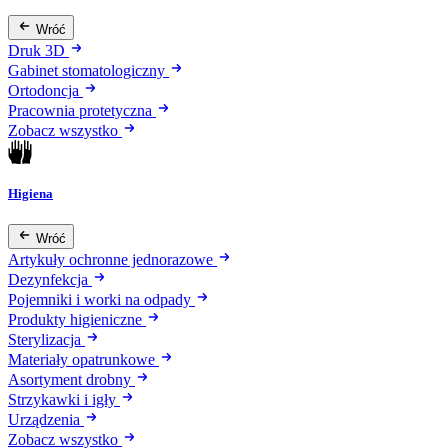
Wróć
Druk 3D
Gabinet stomatologiczny
Ortodoncja
Pracownia protetyczna
Zobacz wszystko
Higiena
Wróć
Artykuły ochronne jednorazowe
Dezynfekcja
Pojemniki i worki na odpady
Produkty higieniczne
Sterylizacja
Materiały opatrunkowe
Asortyment drobny
Strzykawki i igły
Urządzenia
Zobacz wszystko