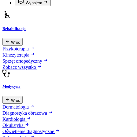
Wynajem
Rehabilitacja
Wróć
Fizykoterapia
Kinezyterapia
Sprzęt ortopedyczny
Zobacz wszystko
Medycyna
Wróć
Dermatologia
Diagnostyka obrazowa
Kardiologia
Okulistyka
Oświetlenie diagnostyczne