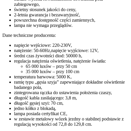
zabiegowego,
świetny stosunek jakości do ceny,
2-letnia gwarancja i bezawaryjność,
powszechna dostępność części zamiennych,
lampa nie wymaga przeglądów.
Dane techniczne producenta:
napięcie wejściowe: 220-230V,
natężenie: 50-60Hz,napięcie wyjściowe: 12V,
średni czas żywotnści diod: 50000 h,
regulacja natężenia oświetlenia, natężenie światła:
65 000 luxów – przy 50 cm
35 000 luxów – przy 100 cm
temperatura barwowa: 5000 K,
ramię typu „gęsia szyja” zapewniające dokładne oświetlenie
badanego pola,
zintegrowana rączka do ustawienia położenia czaszy,
długość kabla zasilającego: 3,8 m,
długość gęsiej szyi: 70 cm,
jedno kółko z blokadą,
lampa posiada certyfikat CE,
w zestawie metalowy wózek jezdny o stabilnej podstawie z
regulacją wysokości od 72,8 do 129,8 cm.