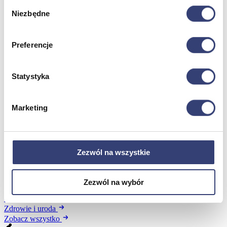
Wybór
Niezbędne
zgody
Meble medyczne
Preferencje
Wróć
Kozetki
Pielęgnacja mebli
Statystyka
Taborety i krzesła
Stoły
Parawany
Marketing
Fotele
Zobacz wszystko
Zezwól na wszystkie
Spa & Wellness
Wróć
Zezwól na wybór
Fotele do masażu
Urządzenia
Zdrowie i uroda
Zobacz wszystko