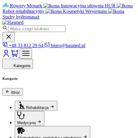
Rowery Monark
Innowacyjna siłownia HUR
Robot rehabilitacyjny
Kosmetyki Weyergans
Suchy hydromasaż
+48 33 812 29 64
biuro@hasmed.pl
Kategorie
Kategorie
Wróć
Rehabilitacja
Medycyna
Stomatologia, protetyka i ortodoncja