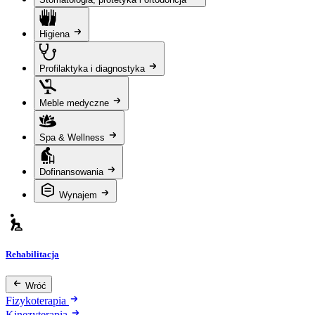
Higiena
Profilaktyka i diagnostyka
Meble medyczne
Spa & Wellness
Dofinansowania
Wynajem
Rehabilitacja
Wróć
Fizykoterapia
Kinezyterapia