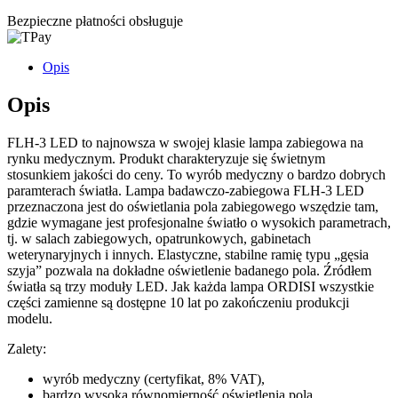
Bezpieczne płatności obsługuje
Opis
Opis
FLH-3 LED to najnowsza w swojej klasie lampa zabiegowa na
rynku medycznym. Produkt charakteryzuje się świetnym
stosunkiem jakości do ceny. To wyrób medyczny o bardzo dobrych
paramterach światła. Lampa badawczo-zabiegowa FLH-3 LED
przeznaczona jest do oświetlania pola zabiegowego wszędzie tam,
gdzie wymagane jest profesjonalne światło o wysokich parametrach,
tj. w salach zabiegowych, opatrunkowych, gabinetach
weterynaryjnych i innych. Elastyczne, stabilne ramię typu „gęsia
szyja” pozwala na dokładne oświetlenie badanego pola. Źródłem
światła są trzy moduły LED. Jak każda lampa ORDISI wszystkie
części zamienne są dostępne 10 lat po zakończeniu produkcji
modelu.
Zalety:
wyrób medyczny (certyfikat, 8% VAT),
bardzo wysoka równomierność oświetlenia pola