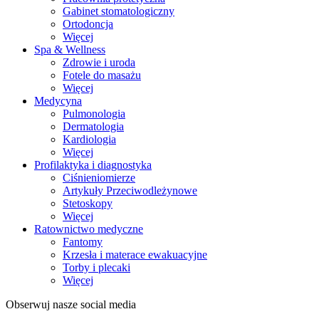
Gabinet stomatologiczny
Ortodoncja
Więcej
Spa & Wellness
Zdrowie i uroda
Fotele do masażu
Więcej
Medycyna
Pulmonologia
Dermatologia
Kardiologia
Więcej
Profilaktyka i diagnostyka
Ciśnieniomierze
Artykuły Przeciwodleżynowe
Stetoskopy
Więcej
Ratownictwo medyczne
Fantomy
Krzesła i materace ewakuacyjne
Torby i plecaki
Więcej
Obserwuj nasze social media