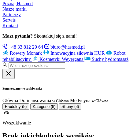
Poznaj Hasmed
Nasze marki
Partnerzy
Serwis
Kontakt
Masz pytania?
Skontaktuj się z nami!
+48 33 812 29 64
biuro@hasmed.pl
Rowery Monark
Innowacyjna siłownia HUR
Robot
rehabilitacyjny
Kosmetyki Weyergans
Suchy hydromasaż
Sugerowane wyszukiwania
Główna
Dofinansowania
Medycyna
w Główna
w Główna
Produkty
(8)
Kategorie
(8)
Strony
(8)
5%
Wyszukiwanie
Brak jakichkolwiek wyników