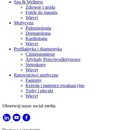
Spa & Wellness
Zdrowie i uroda
Fotele do masażu
Więcej
Medycyna
Pulmonologia
Dermatologia
Kardiologia
Więcej
Profilaktyka i diagnostyka
Ciśnieniomierze
Artykuły Przeciwodleżynowe
Stetoskopy
Więcej
Ratownictwo medyczne
Fantomy
Krzesła i materace ewakuacyjne
Torby i plecaki
Więcej
Obserwuj nasze social media