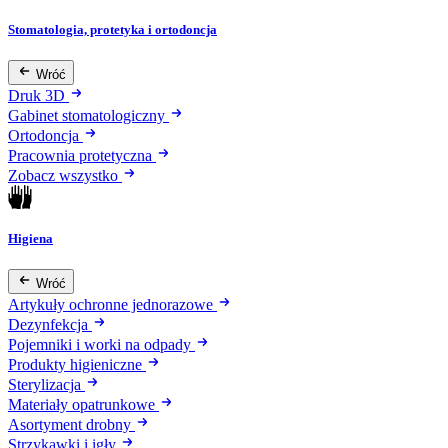
Stomatologia, protetyka i ortodoncja
Wróć
Druk 3D
Gabinet stomatologiczny
Ortodoncja
Pracownia protetyczna
Zobacz wszystko
Higiena
Wróć
Artykuły ochronne jednorazowe
Dezynfekcja
Pojemniki i worki na odpady
Produkty higieniczne
Sterylizacja
Materiały opatrunkowe
Asortyment drobny
Strzykawki i igły