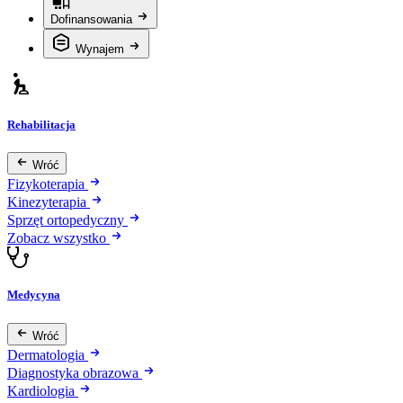
Dofinansowania
Wynajem
Rehabilitacja
Wróć
Fizykoterapia
Kinezyterapia
Sprzęt ortopedyczny
Zobacz wszystko
Medycyna
Wróć
Dermatologia
Diagnostyka obrazowa
Kardiologia