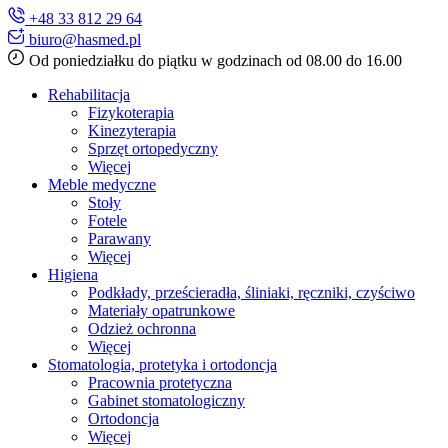
+48 33 812 29 64
biuro@hasmed.pl
Od poniedziałku do piątku w godzinach od 08.00 do 16.00
Rehabilitacja
Fizykoterapia
Kinezyterapia
Sprzęt ortopedyczny
Więcej
Meble medyczne
Stoły
Fotele
Parawany
Więcej
Higiena
Podkłady, prześcieradła, śliniaki, ręczniki, czyściwo
Materiały opatrunkowe
Odzież ochronna
Więcej
Stomatologia, protetyka i ortodoncja
Pracownia protetyczna
Gabinet stomatologiczny
Ortodoncja
Więcej