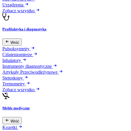
Urządzenia
Zobacz wszystko
Profilaktyka i diagnostyka
Wróć
Pulsoksymetry
Ciśnieniomierze
Inhalatory
Instrumenty diagnostyczne
Artykuły Przeciwodleżynowe
Stetoskopy
Termometry
Zobacz wszystko
Meble medyczne
Wróć
Kozetki