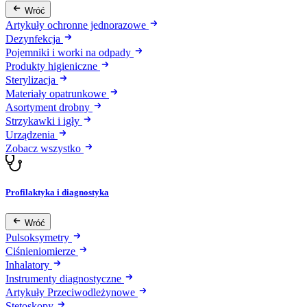
Wróć
Artykuły ochronne jednorazowe
Dezynfekcja
Pojemniki i worki na odpady
Produkty higieniczne
Sterylizacja
Materiały opatrunkowe
Asortyment drobny
Strzykawki i igły
Urządzenia
Zobacz wszystko
Profilaktyka i diagnostyka
Wróć
Pulsoksymetry
Ciśnieniomierze
Inhalatory
Instrumenty diagnostyczne
Artykuły Przeciwodleżynowe
Stetoskopy