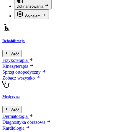
Dofinansowania
Wynajem
Rehabilitacja
Wróć
Fizykoterapia
Kinezyterapia
Sprzęt ortopedyczny
Zobacz wszystko
Medycyna
Wróć
Dermatologia
Diagnostyka obrazowa
Kardiologia