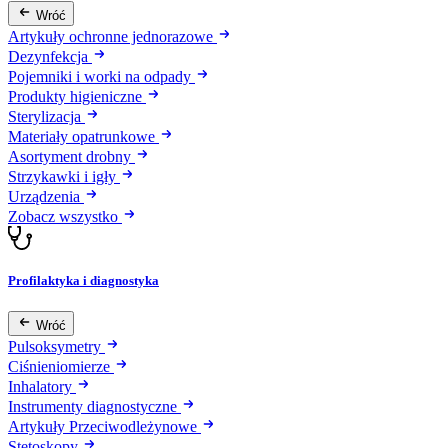
Wróć
Artykuły ochronne jednorazowe
Dezynfekcja
Pojemniki i worki na odpady
Produkty higieniczne
Sterylizacja
Materiały opatrunkowe
Asortyment drobny
Strzykawki i igły
Urządzenia
Zobacz wszystko
Profilaktyka i diagnostyka
Wróć
Pulsoksymetry
Ciśnieniomierze
Inhalatory
Instrumenty diagnostyczne
Artykuły Przeciwodleżynowe
Stetoskopy