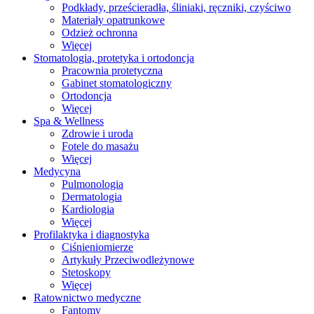
Podkłady, prześcieradła, śliniaki, ręczniki, czyściwo
Materiały opatrunkowe
Odzież ochronna
Więcej
Stomatologia, protetyka i ortodoncja
Pracownia protetyczna
Gabinet stomatologiczny
Ortodoncja
Więcej
Spa & Wellness
Zdrowie i uroda
Fotele do masażu
Więcej
Medycyna
Pulmonologia
Dermatologia
Kardiologia
Więcej
Profilaktyka i diagnostyka
Ciśnieniomierze
Artykuły Przeciwodleżynowe
Stetoskopy
Więcej
Ratownictwo medyczne
Fantomy