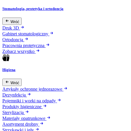
Stomatologia, protetyka i ortodoncja
Wróć
Druk 3D
Gabinet stomatologiczny
Ortodoncja
Pracownia protetyczna
Zobacz wszystko
Higiena
Wróć
Artykuły ochronne jednorazowe
Dezynfekcja
Pojemniki i worki na odpady
Produkty higieniczne
Sterylizacja
Materiały opatrunkowe
Asortyment drobny
Strzykawki i igły