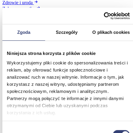
Zdrowie i uroda
Zobacz wszystko
Dofinansowania
Zgoda
Szczegóły
O plikach cookies
Wróć
Dofinansowania
Zobacz wszystko
Niniejsza strona korzysta z plików cookie
Wykorzystujemy pliki cookie do spersonalizowania treści i
reklam, aby oferować funkcje społecznościowe i
Wynajem
analizować ruch w naszej witrynie. Informacje o tym, jak
korzystasz z naszej witryny, udostępniamy partnerom
Wróć
społecznościowym, reklamowym i analitycznym.
Zobacz wszystko
Partnerzy mogą połączyć te informacje z innymi danymi
Aquatizer Testowy
Robot rehabilitacyjny ROBERT®
otrzymanymi od Ciebie lub uzyskanymi podczas
Robotyka w rehabilitacji
korzystania z ich usług.
Dla rehabilitacji
Dla stomatologów
Dofinansowania
Wybór
Filmy