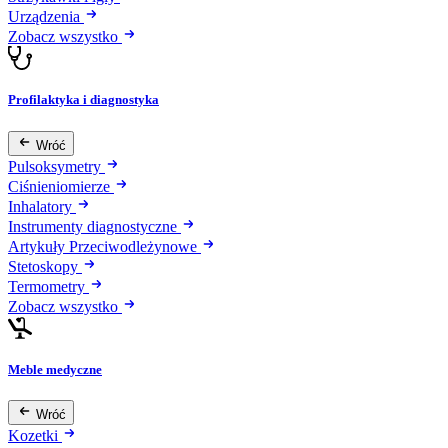
Urządzenia
Zobacz wszystko
Profilaktyka i diagnostyka
Wróć
Pulsoksymetry
Ciśnieniomierze
Inhalatory
Instrumenty diagnostyczne
Artykuły Przeciwodleżynowe
Stetoskopy
Termometry
Zobacz wszystko
Meble medyczne
Wróć
Kozetki