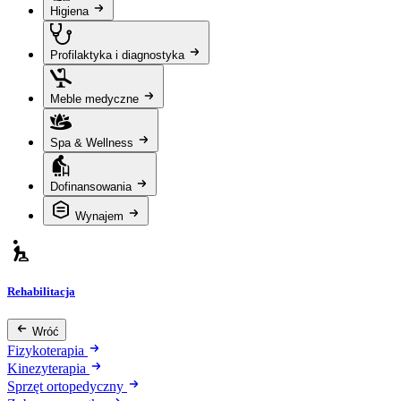
Higiena
Profilaktyka i diagnostyka
Meble medyczne
Spa & Wellness
Dofinansowania
Wynajem
Rehabilitacja
Wróć
Fizykoterapia
Kinezyterapia
Sprzęt ortopedyczny