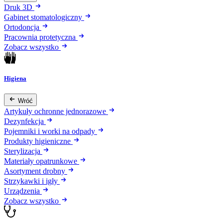
Druk 3D
Gabinet stomatologiczny
Ortodoncja
Pracownia protetyczna
Zobacz wszystko
Higiena
Wróć
Artykuły ochronne jednorazowe
Dezynfekcja
Pojemniki i worki na odpady
Produkty higieniczne
Sterylizacja
Materiały opatrunkowe
Asortyment drobny
Strzykawki i igły
Urządzenia
Zobacz wszystko