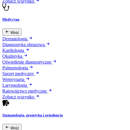
Zobacz wszystko
Medycyna
Wróć
Dermatologia
Diagnostyka obrazowa
Kardiologia
Okulistyka
Oświetlenie diagnostyczne
Pulmonologia
Sprzęt medyczny
Weterynaria
Laryngologia
Ratownictwo medyczne
Zobacz wszystko
Stomatologia, protetyka i ortodoncja
Wróć