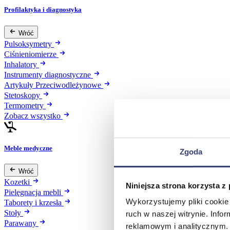
Profilaktyka i diagnostyka
Wróć
Pulsoksymetry
Ciśnieniomierze
Inhalatory
Instrumenty diagnostyczne
Artykuły Przeciwodleżynowe
Stetoskopy
Termometry
Zobacz wszystko
Meble medyczne
Zgoda
Wróć
Kozetki
Niniejsza strona korzysta z
Pielęgnacja mebli
Wykorzystujemy pliki cookie 
Taborety i krzesła
Stoły
ruch w naszej witrynie. Inf
Parawany
reklamowym i analitycznym. 