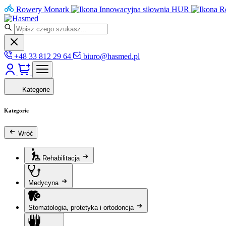
Rowery Monark
Innowacyjna siłownia HUR
R
+48 33 812 29 64
biuro@hasmed.pl
Kategorie
Kategorie
Wróć
Rehabilitacja
Medycyna
Stomatologia, protetyka i ortodoncja