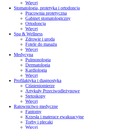
Więcej
Stomatologia, protetyka i ortodoncja
Pracownia protetyczna
Gabinet stomatologiczny
Ortodoncja
Więcej
Spa & Wellness
Zdrowie i uroda
Fotele do masażu
Więcej
Medycyna
Pulmonologia
Dermatologia
Kardiologia
Więcej
Profilaktyka i diagnostyka
Ciśnieniomierze
Artykuły Przeciwodleżynowe
Stetoskopy
Więcej
Ratownictwo medyczne
Fantomy
Krzesła i materace ewakuacyjne
Torby i plecaki
Więcej