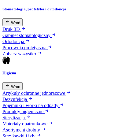
Stomatologia, protetyka i ortodoncja
Wróć
Druk 3D
Gabinet stomatologiczny
Ortodoncja
Pracownia protetyczna
Zobacz wszystko
Higiena
Wróć
Artykuły ochronne jednorazowe
Dezynfekcja
Pojemniki i worki na odpady
Produkty higieniczne
Sterylizacja
Materiały opatrunkowe
Asortyment drobny
Strzykawki i igły