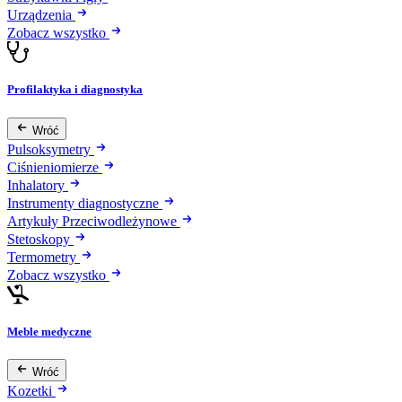
Urządzenia
Zobacz wszystko
Profilaktyka i diagnostyka
Wróć
Pulsoksymetry
Ciśnieniomierze
Inhalatory
Instrumenty diagnostyczne
Artykuły Przeciwodleżynowe
Stetoskopy
Termometry
Zobacz wszystko
Meble medyczne
Wróć
Kozetki