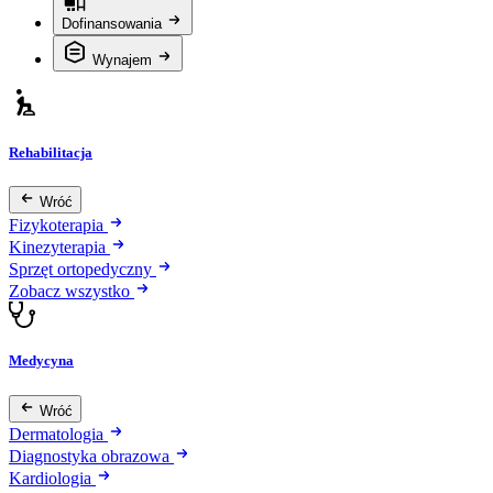
Dofinansowania
Wynajem
Rehabilitacja
Wróć
Fizykoterapia
Kinezyterapia
Sprzęt ortopedyczny
Zobacz wszystko
Medycyna
Wróć
Dermatologia
Diagnostyka obrazowa
Kardiologia