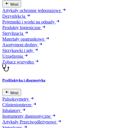
Wróć
Artykuły ochronne jednorazowe
Dezynfekcja
Pojemniki i worki na odpady
Produkty higieniczne
Sterylizacja
Materiały opatrunkowe
Asortyment drobny
Strzykawki i igły
Urządzenia
Zobacz wszystko
Profilaktyka i diagnostyka
Wróć
Pulsoksymetry
Ciśnieniomierze
Inhalatory
Instrumenty diagnostyczne
Artykuły Przeciwodleżynowe
Stetoskopy