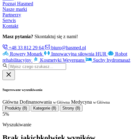
Poznaj Hasmed
Nasze marki
Partnerzy
Serwis
Kontakt
Masz pytania?
Skontaktuj się z nami!
+48 33 812 29 64
biuro@hasmed.pl
Rowery Monark
Innowacyjna siłownia HUR
Robot
rehabilitacyjny
Kosmetyki Weyergans
Suchy hydromasaż
Sugerowane wyszukiwania
Główna
Dofinansowania
Medycyna
w Główna
w Główna
Produkty
(8)
Kategorie
(8)
Strony
(8)
5%
Wyszukiwanie
Brak jakichkolwiek wyników