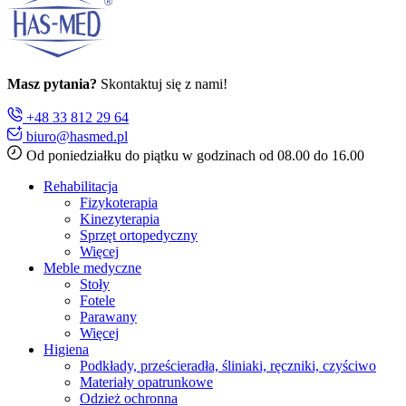
Masz pytania?
Skontaktuj się z nami!
+48 33 812 29 64
biuro@hasmed.pl
Od poniedziałku do piątku w godzinach od 08.00 do 16.00
Rehabilitacja
Fizykoterapia
Kinezyterapia
Sprzęt ortopedyczny
Więcej
Meble medyczne
Stoły
Fotele
Parawany
Więcej
Higiena
Podkłady, prześcieradła, śliniaki, ręczniki, czyściwo
Materiały opatrunkowe
Odzież ochronna