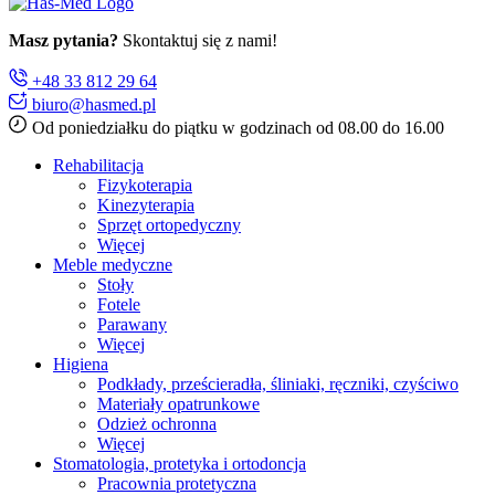
Masz pytania?
Skontaktuj się z nami!
+48 33 812 29 64
biuro@hasmed.pl
Od poniedziałku do piątku w godzinach od 08.00 do 16.00
Rehabilitacja
Fizykoterapia
Kinezyterapia
Sprzęt ortopedyczny
Więcej
Meble medyczne
Stoły
Fotele
Parawany
Więcej
Higiena
Podkłady, prześcieradła, śliniaki, ręczniki, czyściwo
Materiały opatrunkowe
Odzież ochronna
Więcej
Stomatologia, protetyka i ortodoncja
Pracownia protetyczna