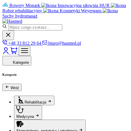
Rowery Monark
Innowacyjna siłownia HUR
Robot rehabilitacyjny
Kosmetyki Weyergans
Suchy hydromasaż
+48 33 812 29 64
biuro@hasmed.pl
Kategorie
Kategorie
Wróć
Rehabilitacja
Medycyna
Stomatologia, protetyka i ortodoncja