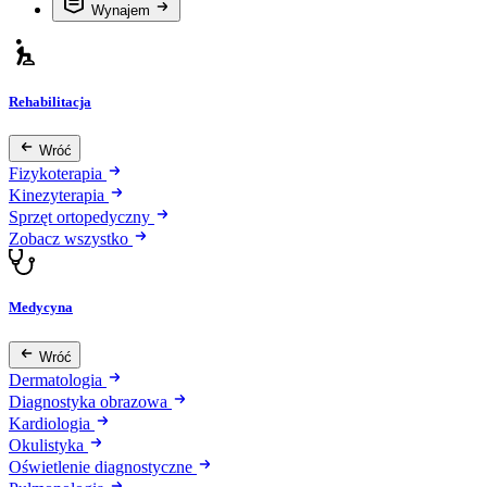
Wynajem
Rehabilitacja
Wróć
Fizykoterapia
Kinezyterapia
Sprzęt ortopedyczny
Zobacz wszystko
Medycyna
Wróć
Dermatologia
Diagnostyka obrazowa
Kardiologia
Okulistyka
Oświetlenie diagnostyczne