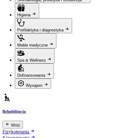
Higiena
Profilaktyka i diagnostyka
Meble medyczne
Spa & Wellness
Dofinansowania
Wynajem
Rehabilitacja
Wróć
Fizykoterapia
Kinezyterapia