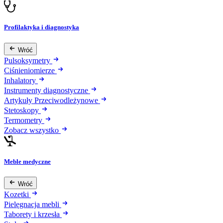
Profilaktyka i diagnostyka
Wróć
Pulsoksymetry
Ciśnieniomierze
Inhalatory
Instrumenty diagnostyczne
Artykuły Przeciwodleżynowe
Stetoskopy
Termometry
Zobacz wszystko
Meble medyczne
Wróć
Kozetki
Pielęgnacja mebli
Taborety i krzesła