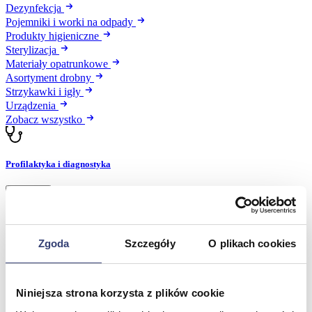
Dezynfekcja
Pojemniki i worki na odpady
Produkty higieniczne
Sterylizacja
Materiały opatrunkowe
Asortyment drobny
Strzykawki i igły
Urządzenia
Zobacz wszystko
Profilaktyka i diagnostyka
Wróć
Pulsoksymetry
Ciśnieniomierze
Inhalatory
Zgoda
Szczegóły
O plikach cookies
Instrumenty diagnostyczne
Artykuły Przeciwodleżynowe
Stetoskopy
Niniejsza strona korzysta z plików cookie
Termometry
Zobacz wszystko