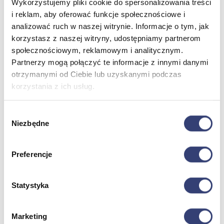
Wykorzystujemy pliki cookie do spersonalizowania treści
i reklam, aby oferować funkcje społecznościowe i
analizować ruch w naszej witrynie. Informacje o tym, jak
Meble medyczne
korzystasz z naszej witryny, udostępniamy partnerom
społecznościowym, reklamowym i analitycznym.
Wróć
Kozetki
Partnerzy mogą połączyć te informacje z innymi danymi
Pielęgnacja mebli
otrzymanymi od Ciebie lub uzyskanymi podczas
Taborety i krzesła
korzystania z ich usług.
Stoły
Parawany
Fotele
Wybór
Zobacz wszystko
Niezbędne
zgody
Spa & Wellness
Preferencje
Wróć
Statystyka
Fotele do masażu
Urządzenia
Zdrowie i uroda
Zobacz wszystko
Marketing