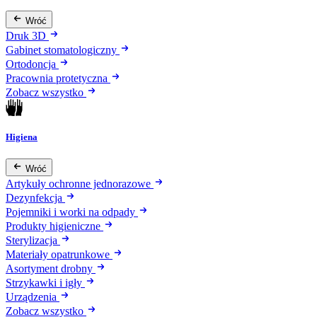
Wróć
Druk 3D
Gabinet stomatologiczny
Ortodoncja
Pracownia protetyczna
Zobacz wszystko
Higiena
Wróć
Artykuły ochronne jednorazowe
Dezynfekcja
Pojemniki i worki na odpady
Produkty higieniczne
Sterylizacja
Materiały opatrunkowe
Asortyment drobny
Strzykawki i igły
Urządzenia
Zobacz wszystko