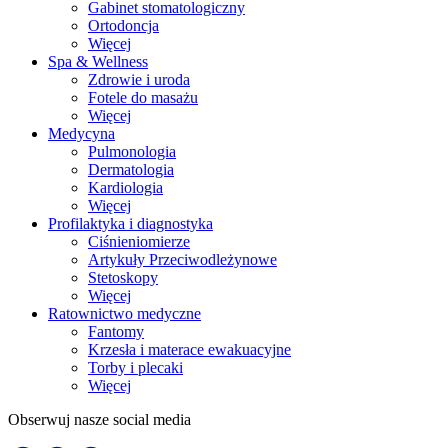
Gabinet stomatologiczny
Ortodoncja
Więcej
Spa & Wellness
Zdrowie i uroda
Fotele do masażu
Więcej
Medycyna
Pulmonologia
Dermatologia
Kardiologia
Więcej
Profilaktyka i diagnostyka
Ciśnieniomierze
Artykuły Przeciwodleżynowe
Stetoskopy
Więcej
Ratownictwo medyczne
Fantomy
Krzesła i materace ewakuacyjne
Torby i plecaki
Więcej
Obserwuj nasze social media