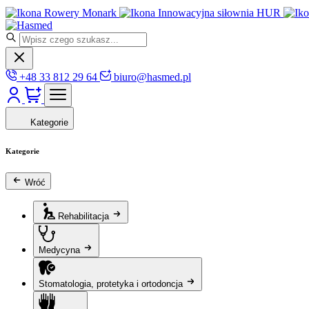
Rowery Monark
Innowacyjna siłownia HUR
+48 33 812 29 64
biuro@hasmed.pl
Kategorie
Kategorie
Wróć
Rehabilitacja
Medycyna
Stomatologia, protetyka i ortodoncja