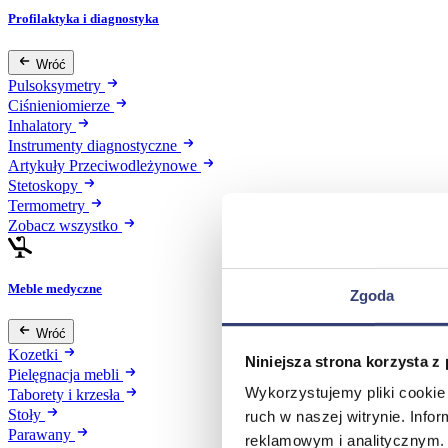
Profilaktyka i diagnostyka
Wróć
Pulsoksymetry
Ciśnieniomierze
Inhalatory
Instrumenty diagnostyczne
Artykuły Przeciwodleżynowe
Stetoskopy
Termometry
Zobacz wszystko
Meble medyczne
Zgoda
Wróć
Kozetki
Niniejsza strona korzysta z
Pielęgnacja mebli
Wykorzystujemy pliki cookie 
Taborety i krzesła
Stoły
ruch w naszej witrynie. Inf
Parawany
reklamowym i analitycznym. 