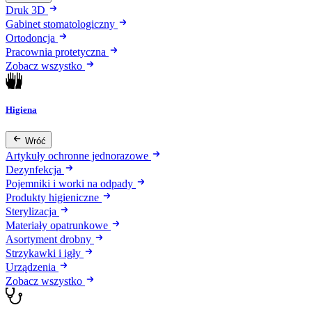
Druk 3D
Gabinet stomatologiczny
Ortodoncja
Pracownia protetyczna
Zobacz wszystko
Higiena
Wróć
Artykuły ochronne jednorazowe
Dezynfekcja
Pojemniki i worki na odpady
Produkty higieniczne
Sterylizacja
Materiały opatrunkowe
Asortyment drobny
Strzykawki i igły
Urządzenia
Zobacz wszystko