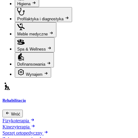
Higiena
Profilaktyka i diagnostyka
Meble medyczne
Spa & Wellness
Dofinansowania
Wynajem
Rehabilitacja
Wróć
Fizykoterapia
Kinezyterapia
Sprzęt ortopedyczny