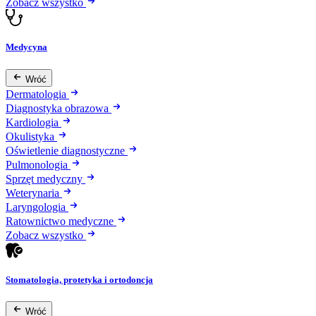
Zobacz wszystko
Medycyna
Wróć
Dermatologia
Diagnostyka obrazowa
Kardiologia
Okulistyka
Oświetlenie diagnostyczne
Pulmonologia
Sprzęt medyczny
Weterynaria
Laryngologia
Ratownictwo medyczne
Zobacz wszystko
Stomatologia, protetyka i ortodoncja
Wróć