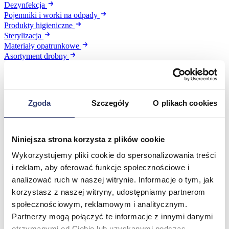
Dezynfekcja
Pojemniki i worki na odpady
Produkty higieniczne
Sterylizacja
Materiały opatrunkowe
Asortyment drobny
Strzykawki i igły
Urządzenia
Zobacz wszystko
Zgoda
Szczegóły
O plikach cookies
Profilaktyka i diagnostyka
Niniejsza strona korzysta z plików cookie
Wróć
Pulsoksymetry
Wykorzystujemy pliki cookie do spersonalizowania treści
Ciśnieniomierze
i reklam, aby oferować funkcje społecznościowe i
Inhalatory
analizować ruch w naszej witrynie. Informacje o tym, jak
Instrumenty diagnostyczne
korzystasz z naszej witryny, udostępniamy partnerom
Artykuły Przeciwodleżynowe
Stetoskopy
społecznościowym, reklamowym i analitycznym.
Termometry
Partnerzy mogą połączyć te informacje z innymi danymi
Zobacz wszystko
otrzymanymi od Ciebie lub uzyskanymi podczas