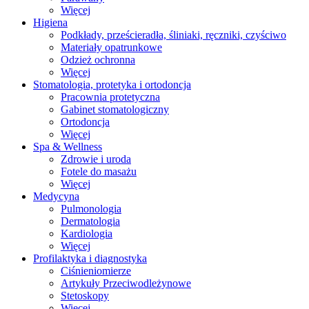
Więcej
Higiena
Podkłady, prześcieradła, śliniaki, ręczniki, czyściwo
Materiały opatrunkowe
Odzież ochronna
Więcej
Stomatologia, protetyka i ortodoncja
Pracownia protetyczna
Gabinet stomatologiczny
Ortodoncja
Więcej
Spa & Wellness
Zdrowie i uroda
Fotele do masażu
Więcej
Medycyna
Pulmonologia
Dermatologia
Kardiologia
Więcej
Profilaktyka i diagnostyka
Ciśnieniomierze
Artykuły Przeciwodleżynowe
Stetoskopy
Więcej