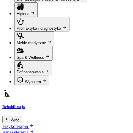
Higiena
Profilaktyka i diagnostyka
Meble medyczne
Spa & Wellness
Dofinansowania
Wynajem
Rehabilitacja
Wróć
Fizykoterapia
Kinezyterapia