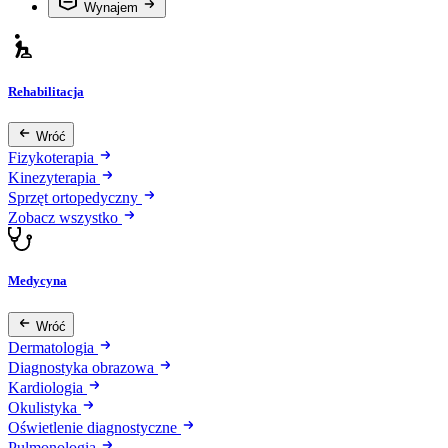
Wynajem
Rehabilitacja
Wróć
Fizykoterapia
Kinezyterapia
Sprzęt ortopedyczny
Zobacz wszystko
Medycyna
Wróć
Dermatologia
Diagnostyka obrazowa
Kardiologia
Okulistyka
Oświetlenie diagnostyczne
Pulmonologia