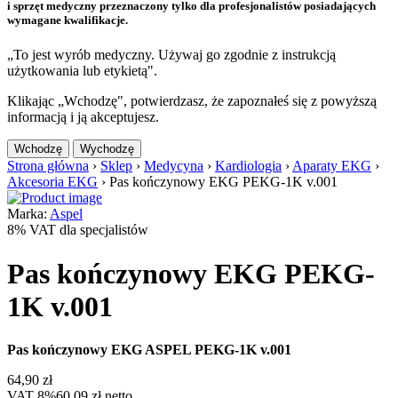
i sprzęt medyczny przeznaczony tylko dla profesjonalistów posiadających
wymagane kwalifikacje.
„To jest wyrób medyczny. Używaj go zgodnie z instrukcją
użytkowania lub etykietą".
Klikając „Wchodzę", potwierdzasz, że zapoznałeś się z powyższą
informacją i ją akceptujesz.
Wchodzę
Wychodzę
Strona główna
›
Sklep
›
Medycyna
›
Kardiologia
›
Aparaty EKG
›
Akcesoria EKG
›
Pas kończynowy EKG PEKG-1K v.001
Marka:
Aspel
8% VAT dla specjalistów
Pas kończynowy EKG PEKG-
1K v.001
Pas kończynowy EKG ASPEL PEKG-1K v.001
64,90
zł
VAT 8%
60,09
zł
netto