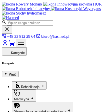
Rowery Monark
Innowacyjna siłownia HUR
Robot rehabilitacyjny
Kosmetyki Weyergans
Suchy hydromasaż
+48 33 812 29 64
biuro@hasmed.pl
Kategorie
Kategorie
Wróć
Rehabilitacja
Medycyna
Stomatologia, protetyka i ortodoncja