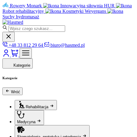
Rowery Monark
Innowacyjna siłownia HUR
Robot rehabilitacyjny
Kosmetyki Weyergans
Suchy hydromasaż
+48 33 812 29 64
biuro@hasmed.pl
Kategorie
Kategorie
Wróć
Rehabilitacja
Medycyna
Stomatologia, protetyka i ortodoncja