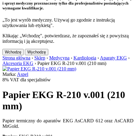
i sprzęt medyczny przeznaczony tylko dla profesjonalistów posiadających
wymagane kwalifikacje.
„To jest wyrób medyczny. Używaj go zgodnie z instrukcją
użytkowania lub etykietą".
Klikając „Wchodzę", potwierdzasz, że zapoznałeś się z powyższą
informacją i ją akceptujesz.
Wchodzę
Wychodzę
Strona główna
›
Sklep
›
Medycyna
›
Kardiologia
›
Aparaty EKG
›
Akcesoria EKG
›
Papier EKG R-210 v.001 (210 mm)
Marka:
Aspel
8% VAT dla specjalistów
Papier EKG R-210 v.001 (210
mm)
Papier termiczny do aparatów EKG AsCARD 612 oraz AsCARD
MrGold.