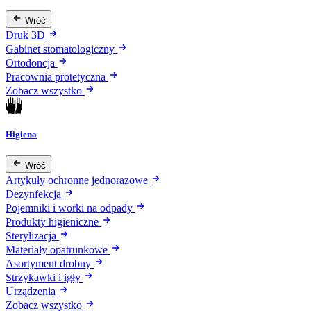
Wróć
Druk 3D
Gabinet stomatologiczny
Ortodoncja
Pracownia protetyczna
Zobacz wszystko
Higiena
Wróć
Artykuły ochronne jednorazowe
Dezynfekcja
Pojemniki i worki na odpady
Produkty higieniczne
Sterylizacja
Materiały opatrunkowe
Asortyment drobny
Strzykawki i igły
Urządzenia
Zobacz wszystko