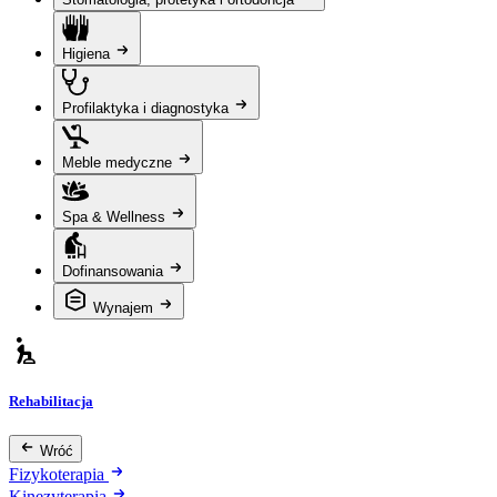
Higiena
Profilaktyka i diagnostyka
Meble medyczne
Spa & Wellness
Dofinansowania
Wynajem
Rehabilitacja
Wróć
Fizykoterapia
Kinezyterapia