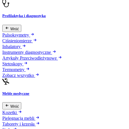
Profilaktyka i diagnostyka
Wróć
Pulsoksymetry
Ciśnieniomierze
Inhalatory
Instrumenty diagnostyczne
Artykuły Przeciwodleżynowe
Stetoskopy
Termometry
Zobacz wszystko
Meble medyczne
Wróć
Kozetki
Pielęgnacja mebli
Taborety i krzesła