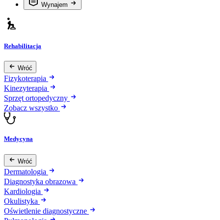
Wynajem
Rehabilitacja
Wróć
Fizykoterapia
Kinezyterapia
Sprzęt ortopedyczny
Zobacz wszystko
Medycyna
Wróć
Dermatologia
Diagnostyka obrazowa
Kardiologia
Okulistyka
Oświetlenie diagnostyczne