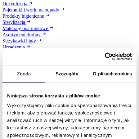
Dezynfekcja
Pojemniki i worki na odpady
Produkty higieniczne
Sterylizacja
Materiały opatrunkowe
Asortyment drobny
Strzykawki i igły
Urządzenia
Zobacz wszystko
Profilaktyka i diagnostyka
Zgoda
Szczegóły
O plikach cookies
Wróć
Pulsoksymetry
Niniejsza strona korzysta z plików cookie
Ciśnieniomierze
Wykorzystujemy pliki cookie do spersonalizowania treści
Inhalatory
Instrumenty diagnostyczne
i reklam, aby oferować funkcje społecznościowe i
Artykuły Przeciwodleżynowe
analizować ruch w naszej witrynie. Informacje o tym, jak
Stetoskopy
korzystasz z naszej witryny, udostępniamy partnerom
Termometry
społecznościowym, reklamowym i analitycznym.
Zobacz wszystko