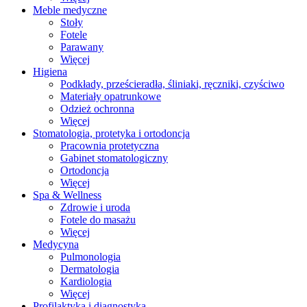
Meble medyczne
Stoły
Fotele
Parawany
Więcej
Higiena
Podkłady, prześcieradła, śliniaki, ręczniki, czyściwo
Materiały opatrunkowe
Odzież ochronna
Więcej
Stomatologia, protetyka i ortodoncja
Pracownia protetyczna
Gabinet stomatologiczny
Ortodoncja
Więcej
Spa & Wellness
Zdrowie i uroda
Fotele do masażu
Więcej
Medycyna
Pulmonologia
Dermatologia
Kardiologia
Więcej
Profilaktyka i diagnostyka