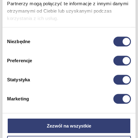
Partnerzy mogą połączyć te informacje z innymi danymi
otrzymanymi od Ciebie lub uzyskanymi podczas
Meble medyczne
korzystania z ich usług.
Wróć
Wybór
Kozetki
Niezbędne
zgody
Pielęgnacja mebli
Taborety i krzesła
Stoły
Preferencje
Parawany
Fotele
Zobacz wszystko
Statystyka
Spa & Wellness
Marketing
Wróć
Fotele do masażu
Urządzenia
Zezwól na wszystkie
Zdrowie i uroda
Zobacz wszystko