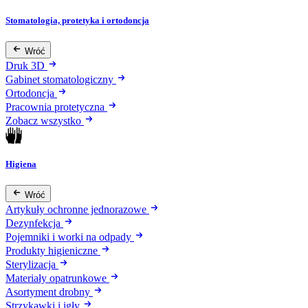
Stomatologia, protetyka i ortodoncja
Wróć
Druk 3D
Gabinet stomatologiczny
Ortodoncja
Pracownia protetyczna
Zobacz wszystko
Higiena
Wróć
Artykuły ochronne jednorazowe
Dezynfekcja
Pojemniki i worki na odpady
Produkty higieniczne
Sterylizacja
Materiały opatrunkowe
Asortyment drobny
Strzykawki i igły