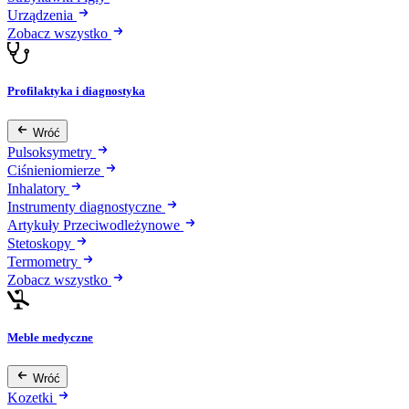
Urządzenia
Zobacz wszystko
Profilaktyka i diagnostyka
Wróć
Pulsoksymetry
Ciśnieniomierze
Inhalatory
Instrumenty diagnostyczne
Artykuły Przeciwodleżynowe
Stetoskopy
Termometry
Zobacz wszystko
Meble medyczne
Wróć
Kozetki