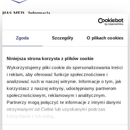
HAS-MED - Informacja
Jesteś na stronie, na której, między innymi produktami, znajdują się wyroby
i sprzęt medyczny przeznaczony tylko dla profesjonalistów posiadających
wymagane kwalifikacje.
Zgoda
Szczegóły
O plikach cookies
„To jest wyrób medyczny. Używaj go zgodnie z instrukcją
użytkowania lub etykietą".
Niniejsza strona korzysta z plików cookie
Klikając „Wchodzę", potwierdzasz, że zapoznałeś się z powyższą
informacją i ją akceptujesz.
Wykorzystujemy pliki cookie do spersonalizowania treści
i reklam, aby oferować funkcje społecznościowe i
Wchodzę
Wychodzę
analizować ruch w naszej witrynie. Informacje o tym, jak
Produkty marki ARmedical
korzystasz z naszej witryny, udostępniamy partnerom
społecznościowym, reklamowym i analitycznym.
Partnerzy mogą połączyć te informacje z innymi danymi
otrzymanymi od Ciebie lub uzyskanymi podczas
Strona główna
›
ARmedical
Posiadamy
90 produktów
marki ARmedical
korzystania z ich usług.
Sortuj wg.