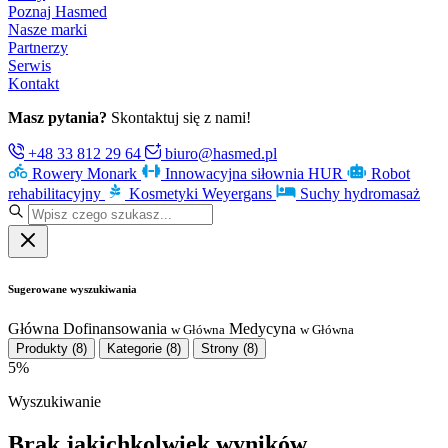
Poznaj Hasmed
Nasze marki
Partnerzy
Serwis
Kontakt
Masz pytania?
Skontaktuj się z nami!
+48 33 812 29 64
biuro@hasmed.pl
Rowery Monark
Innowacyjna siłownia HUR
Robot
rehabilitacyjny
Kosmetyki Weyergans
Suchy hydromasaż
Sugerowane wyszukiwania
Główna
Dofinansowania
Medycyna
w Główna
w Główna
Produkty
(8)
Kategorie
(8)
Strony
(8)
5%
Wyszukiwanie
Brak jakichkolwiek wyników