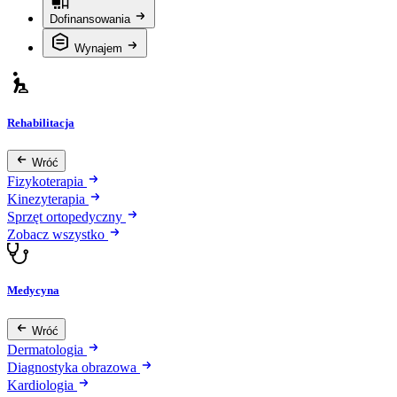
Dofinansowania
Wynajem
Rehabilitacja
Wróć
Fizykoterapia
Kinezyterapia
Sprzęt ortopedyczny
Zobacz wszystko
Medycyna
Wróć
Dermatologia
Diagnostyka obrazowa
Kardiologia