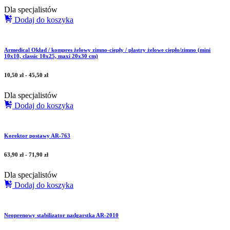
Dla specjalistów
Dodaj do koszyka
Armedical Okład / kompres żelowy zimno-ciepły / plastry żelowe ciepło/zimno (mini
10x10, classic 10x25, maxi 20x30 cm)
10,50
zł
-
45,50
zł
Dla specjalistów
Dodaj do koszyka
Korektor postawy AR-763
63,90
zł
-
71,90
zł
Dla specjalistów
Dodaj do koszyka
Neoprenowy stabilizator nadgarstka AR-2010