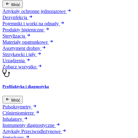
Wróć
Artykuły ochronne jednorazowe
Dezynfekcja
Pojemniki i worki na odpady
Produkty higieniczne
Sterylizacja
Materiały opatrunkowe
Asortyment drobny
Strzykawki i igły
Urządzenia
Zobacz wszystko
Profilaktyka i diagnostyka
Wróć
Pulsoksymetry
Ciśnieniomierze
Inhalatory
Instrumenty diagnostyczne
Artykuły Przeciwodleżynowe
Stetoskopy