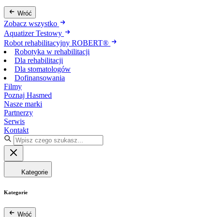
Wróć
Zobacz wszystko
Aquatizer Testowy
Robot rehabilitacyjny ROBERT®
Robotyka w rehabilitacji
Dla rehabilitacji
Dla stomatologów
Dofinansowania
Filmy
Poznaj Hasmed
Nasze marki
Partnerzy
Serwis
Kontakt
Kategorie
Kategorie
Wróć