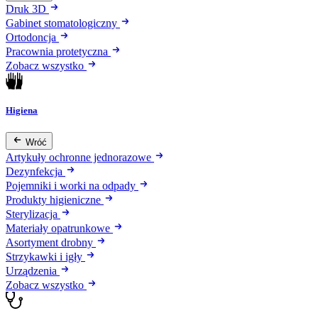
Druk 3D
Gabinet stomatologiczny
Ortodoncja
Pracownia protetyczna
Zobacz wszystko
Higiena
Wróć
Artykuły ochronne jednorazowe
Dezynfekcja
Pojemniki i worki na odpady
Produkty higieniczne
Sterylizacja
Materiały opatrunkowe
Asortyment drobny
Strzykawki i igły
Urządzenia
Zobacz wszystko