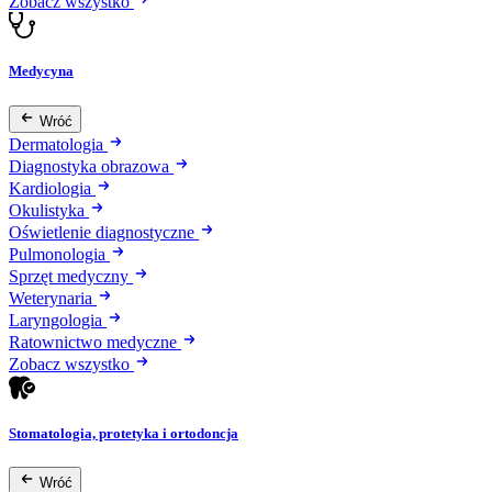
Zobacz wszystko
Medycyna
Wróć
Dermatologia
Diagnostyka obrazowa
Kardiologia
Okulistyka
Oświetlenie diagnostyczne
Pulmonologia
Sprzęt medyczny
Weterynaria
Laryngologia
Ratownictwo medyczne
Zobacz wszystko
Stomatologia, protetyka i ortodoncja
Wróć