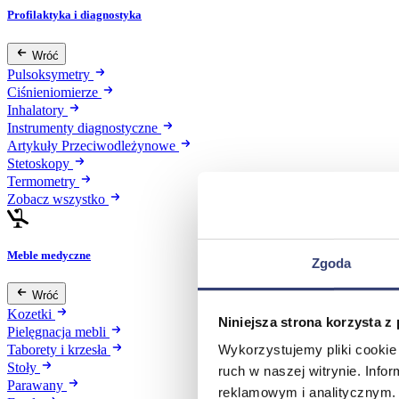
Profilaktyka i diagnostyka
Wróć
Pulsoksymetry
Ciśnieniomierze
Inhalatory
Instrumenty diagnostyczne
Artykuły Przeciwodleżynowe
Stetoskopy
Termometry
Zobacz wszystko
Meble medyczne
Zgoda
Wróć
Kozetki
Niniejsza strona korzysta z
Pielęgnacja mebli
Wykorzystujemy pliki cookie 
Taborety i krzesła
Stoły
ruch w naszej witrynie. Inf
Parawany
reklamowym i analitycznym. 