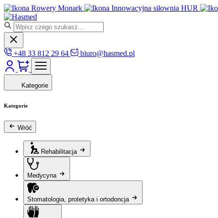
Rowery Monark
Innowacyjna siłownia HUR
+48 33 812 29 64
biuro@hasmed.pl
Kategorie
Kategorie
Wróć
Rehabilitacja
Medycyna
Stomatologia, protetyka i ortodoncja