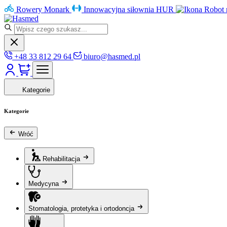
Rowery Monark
Innowacyjna siłownia HUR
Robot 
+48 33 812 29 64
biuro@hasmed.pl
Kategorie
Kategorie
Wróć
Rehabilitacja
Medycyna
Stomatologia, protetyka i ortodoncja