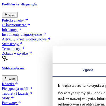
Profilaktyka i diagnostyka
Wróć
Pulsoksymetry
Ciśnieniomierze
Inhalatory
Instrumenty diagnostyczne
Artykuły Przeciwodleżynowe
Stetoskopy
Termometry
Zobacz wszystko
Meble medyczne
Zgoda
Wróć
Kozetki
Niniejsza strona korzysta z
Pielęgnacja mebli
Wykorzystujemy pliki cookie 
Taborety i krzesła
Stoły
ruch w naszej witrynie. Inf
Parawany
reklamowym i analitycznym. 