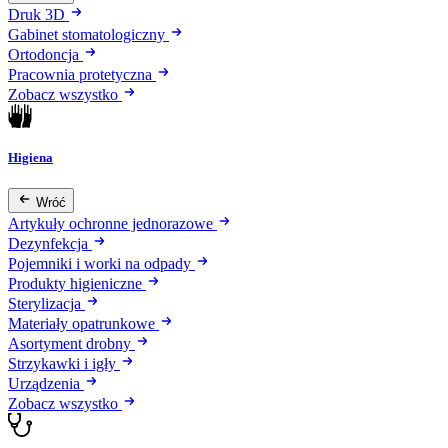
Druk 3D
Gabinet stomatologiczny
Ortodoncja
Pracownia protetyczna
Zobacz wszystko
Higiena
Wróć
Artykuły ochronne jednorazowe
Dezynfekcja
Pojemniki i worki na odpady
Produkty higieniczne
Sterylizacja
Materiały opatrunkowe
Asortyment drobny
Strzykawki i igły
Urządzenia
Zobacz wszystko