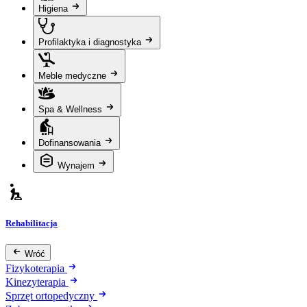
Higiena
Profilaktyka i diagnostyka
Meble medyczne
Spa & Wellness
Dofinansowania
Wynajem
Rehabilitacja
Wróć
Fizykoterapia
Kinezyterapia
Sprzęt ortopedyczny