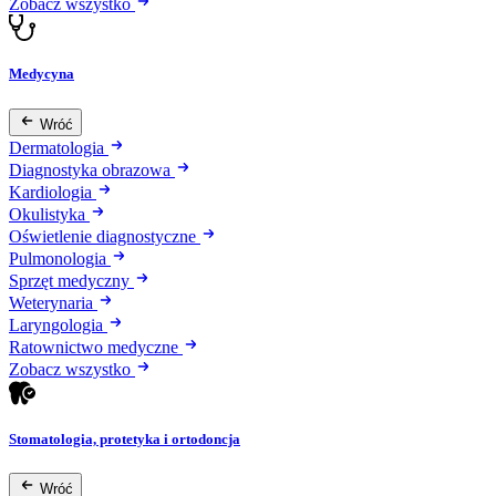
Zobacz wszystko
Medycyna
Wróć
Dermatologia
Diagnostyka obrazowa
Kardiologia
Okulistyka
Oświetlenie diagnostyczne
Pulmonologia
Sprzęt medyczny
Weterynaria
Laryngologia
Ratownictwo medyczne
Zobacz wszystko
Stomatologia, protetyka i ortodoncja
Wróć