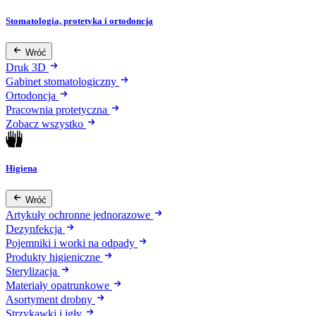
Stomatologia, protetyka i ortodoncja
Wróć
Druk 3D
Gabinet stomatologiczny
Ortodoncja
Pracownia protetyczna
Zobacz wszystko
Higiena
Wróć
Artykuły ochronne jednorazowe
Dezynfekcja
Pojemniki i worki na odpady
Produkty higieniczne
Sterylizacja
Materiały opatrunkowe
Asortyment drobny
Strzykawki i igły