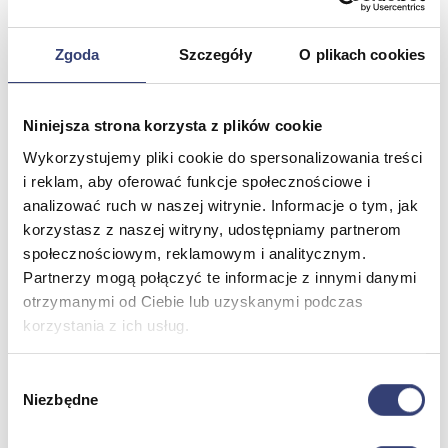
Termometry
Zobacz wszystko
Zgoda
Szczegóły
O plikach cookies
Meble medyczne
Niniejsza strona korzysta z plików cookie
Wróć
Wykorzystujemy pliki cookie do spersonalizowania treści
Kozetki
i reklam, aby oferować funkcje społecznościowe i
Pielęgnacja mebli
analizować ruch w naszej witrynie. Informacje o tym, jak
Taborety i krzesła
Stoły
korzystasz z naszej witryny, udostępniamy partnerom
Parawany
społecznościowym, reklamowym i analitycznym.
Fotele
Partnerzy mogą połączyć te informacje z innymi danymi
Zobacz wszystko
otrzymanymi od Ciebie lub uzyskanymi podczas
korzystania z ich usług.
Spa & Wellness
Wybór
Wróć
Niezbędne
zgody
Fotele do masażu
Urządzenia