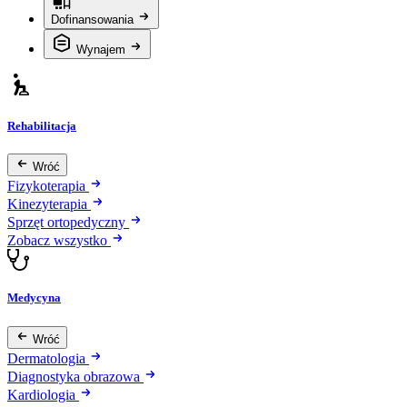
Dofinansowania
Wynajem
Rehabilitacja
Wróć
Fizykoterapia
Kinezyterapia
Sprzęt ortopedyczny
Zobacz wszystko
Medycyna
Wróć
Dermatologia
Diagnostyka obrazowa
Kardiologia