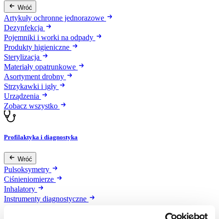
Wróć
Artykuły ochronne jednorazowe
Dezynfekcja
Pojemniki i worki na odpady
Produkty higieniczne
Sterylizacja
Materiały opatrunkowe
Asortyment drobny
Strzykawki i igły
Urządzenia
Zobacz wszystko
Profilaktyka i diagnostyka
Wróć
Pulsoksymetry
Ciśnieniomierze
Inhalatory
Instrumenty diagnostyczne
Artykuły Przeciwodleżynowe
Stetoskopy