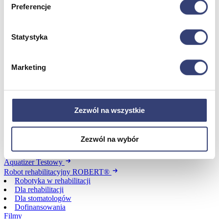
Zdrowie i uroda
Preferencje
Zobacz wszystko
Statystyka
Dofinansowania
Marketing
Wróć
Dofinansowania
Zobacz wszystko
Zezwól na wszystkie
Wynajem
Zezwól na wybór
Wróć
Zobacz wszystko
Aquatizer Testowy
Robot rehabilitacyjny ROBERT®
Robotyka w rehabilitacji
Dla rehabilitacji
Dla stomatologów
Dofinansowania
Filmy