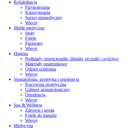
Rehabilitacja
Fizykoterapia
Kinezyterapia
Sprzęt ortopedyczny
Więcej
Meble medyczne
Stoły
Fotele
Parawany
Więcej
Higiena
Podkłady, prześcieradła, śliniaki, ręczniki, czyściwo
Materiały opatrunkowe
Odzież ochronna
Więcej
Stomatologia, protetyka i ortodoncja
Pracownia protetyczna
Gabinet stomatologiczny
Ortodoncja
Więcej
Spa & Wellness
Zdrowie i uroda
Fotele do masażu
Więcej
Medycyna