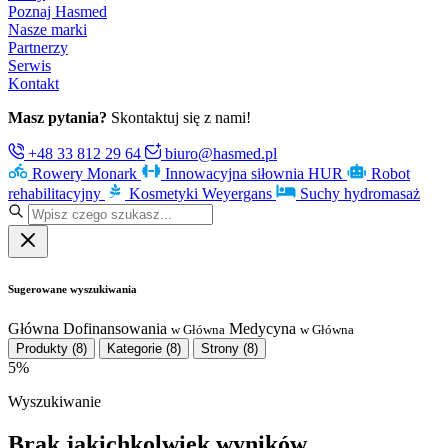
Poznaj Hasmed
Nasze marki
Partnerzy
Serwis
Kontakt
Masz pytania?
Skontaktuj się z nami!
+48 33 812 29 64
biuro@hasmed.pl
Rowery Monark
Innowacyjna siłownia HUR
Robot
rehabilitacyjny
Kosmetyki Weyergans
Suchy hydromasaż
Sugerowane wyszukiwania
Główna
Dofinansowania
Medycyna
w Główna
w Główna
Produkty
(8)
Kategorie
(8)
Strony
(8)
5%
Wyszukiwanie
Brak jakichkolwiek wyników