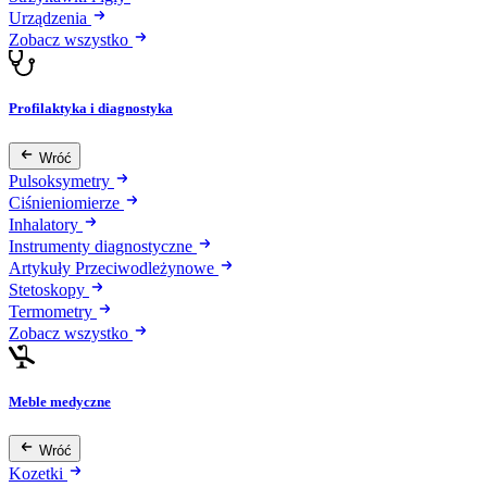
Urządzenia
Zobacz wszystko
Profilaktyka i diagnostyka
Wróć
Pulsoksymetry
Ciśnieniomierze
Inhalatory
Instrumenty diagnostyczne
Artykuły Przeciwodleżynowe
Stetoskopy
Termometry
Zobacz wszystko
Meble medyczne
Wróć
Kozetki