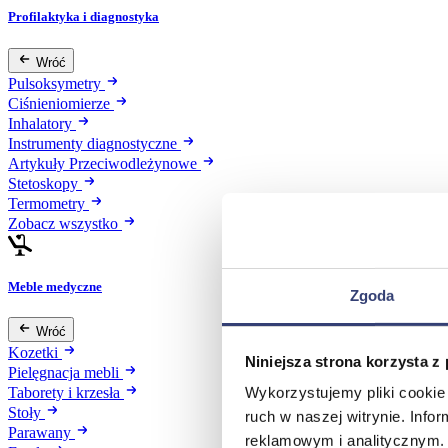
Profilaktyka i diagnostyka
Wróć
Pulsoksymetry
Ciśnieniomierze
Inhalatory
Instrumenty diagnostyczne
Artykuły Przeciwodleżynowe
Stetoskopy
Termometry
Zobacz wszystko
Meble medyczne
Zgoda
Wróć
Kozetki
Niniejsza strona korzysta z
Pielęgnacja mebli
Wykorzystujemy pliki cookie 
Taborety i krzesła
Stoły
ruch w naszej witrynie. Inf
Parawany
reklamowym i analitycznym. 