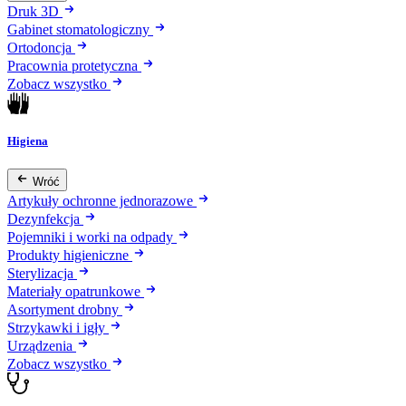
Druk 3D
Gabinet stomatologiczny
Ortodoncja
Pracownia protetyczna
Zobacz wszystko
Higiena
Wróć
Artykuły ochronne jednorazowe
Dezynfekcja
Pojemniki i worki na odpady
Produkty higieniczne
Sterylizacja
Materiały opatrunkowe
Asortyment drobny
Strzykawki i igły
Urządzenia
Zobacz wszystko