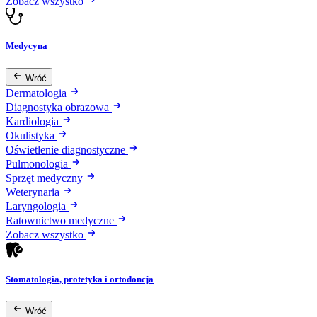
Zobacz wszystko
Medycyna
Wróć
Dermatologia
Diagnostyka obrazowa
Kardiologia
Okulistyka
Oświetlenie diagnostyczne
Pulmonologia
Sprzęt medyczny
Weterynaria
Laryngologia
Ratownictwo medyczne
Zobacz wszystko
Stomatologia, protetyka i ortodoncja
Wróć