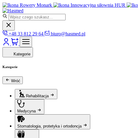
Rowery Monark
Innowacyjna siłownia HUR
+48 33 812 29 64
biuro@hasmed.pl
Kategorie
Kategorie
Wróć
Rehabilitacja
Medycyna
Stomatologia, protetyka i ortodoncja