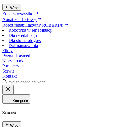
Wróć
Zobacz wszystko
Aquatizer Testowy
Robot rehabilitacyjny ROBERT®
Robotyka w rehabilitacji
Dla rehabilitacji
Dla stomatologów
Dofinansowania
Filmy
Poznaj Hasmed
Nasze marki
Partnerzy
Serwis
Kontakt
Kategorie
Kategorie
Wróć