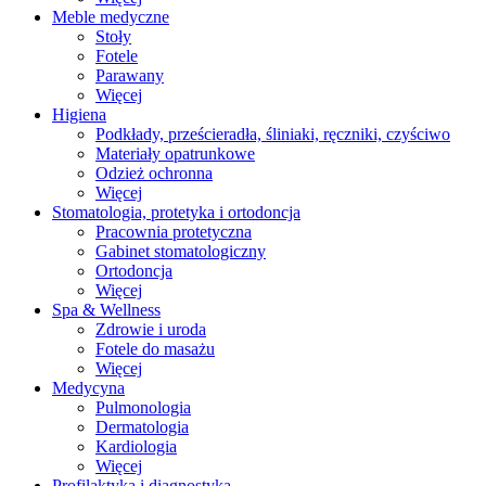
Meble medyczne
Stoły
Fotele
Parawany
Więcej
Higiena
Podkłady, prześcieradła, śliniaki, ręczniki, czyściwo
Materiały opatrunkowe
Odzież ochronna
Więcej
Stomatologia, protetyka i ortodoncja
Pracownia protetyczna
Gabinet stomatologiczny
Ortodoncja
Więcej
Spa & Wellness
Zdrowie i uroda
Fotele do masażu
Więcej
Medycyna
Pulmonologia
Dermatologia
Kardiologia
Więcej
Profilaktyka i diagnostyka