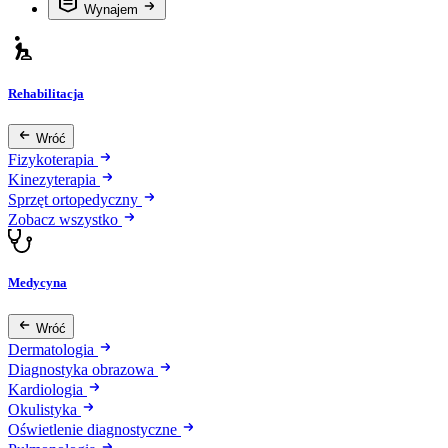
Wynajem
Rehabilitacja
Wróć
Fizykoterapia
Kinezyterapia
Sprzęt ortopedyczny
Zobacz wszystko
Medycyna
Wróć
Dermatologia
Diagnostyka obrazowa
Kardiologia
Okulistyka
Oświetlenie diagnostyczne