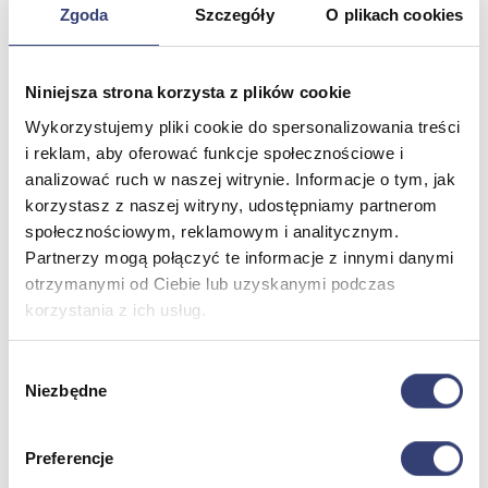
Zgoda
Szczegóły
O plikach cookies
Meble medyczne
Niniejsza strona korzysta z plików cookie
Wróć
Wykorzystujemy pliki cookie do spersonalizowania treści
Kozetki
i reklam, aby oferować funkcje społecznościowe i
Pielęgnacja mebli
Taborety i krzesła
analizować ruch w naszej witrynie. Informacje o tym, jak
Stoły
korzystasz z naszej witryny, udostępniamy partnerom
Parawany
społecznościowym, reklamowym i analitycznym.
Fotele
Partnerzy mogą połączyć te informacje z innymi danymi
Zobacz wszystko
otrzymanymi od Ciebie lub uzyskanymi podczas
korzystania z ich usług.
Spa & Wellness
Wybór
Wróć
Niezbędne
zgody
Fotele do masażu
Urządzenia
Zdrowie i uroda
Preferencje
Zobacz wszystko