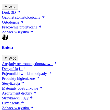
Wróć
Druk 3D
Gabinet stomatologiczny
Ortodoncja
Pracownia protetyczna
Zobacz wszystko
Higiena
Wróć
Artykuły ochronne jednorazowe
Dezynfekcja
Pojemniki i worki na odpady
Produkty higieniczne
Sterylizacja
Materiały opatrunkowe
Asortyment drobny
Strzykawki i igły
Urządzenia
Zobacz wszystko