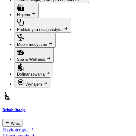
Higiena
Profilaktyka i diagnostyka
Meble medyczne
Spa & Wellness
Dofinansowania
Wynajem
Rehabilitacja
Wróć
Fizykoterapia
Kinezyterapia