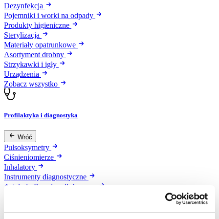
Dezynfekcja
Pojemniki i worki na odpady
Produkty higieniczne
Sterylizacja
Materiały opatrunkowe
Asortyment drobny
Strzykawki i igły
Urządzenia
Zobacz wszystko
Profilaktyka i diagnostyka
Wróć
Pulsoksymetry
Ciśnieniomierze
Inhalatory
Instrumenty diagnostyczne
Artykuły Przeciwodleżynowe
Stetoskopy
Termometry
Zobacz wszystko