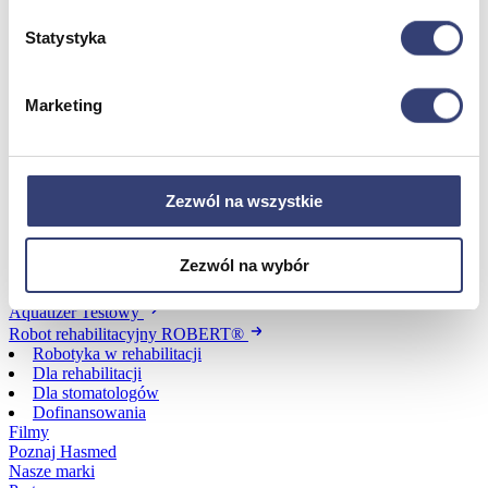
Statystyka
Dofinansowania
Wróć
Marketing
Dofinansowania
Zobacz wszystko
Zezwól na wszystkie
Wynajem
Zezwól na wybór
Wróć
Zobacz wszystko
Aquatizer Testowy
Robot rehabilitacyjny ROBERT®
Robotyka w rehabilitacji
Dla rehabilitacji
Dla stomatologów
Dofinansowania
Filmy
Poznaj Hasmed
Nasze marki