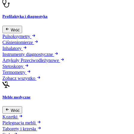
Profilaktyka i diagnostyka
Wróć
Pulsoksymetry
Ciśnieniomierze
Inhalatory
Instrumenty diagnostyczne
Artykuły Przeciwodleżynowe
Stetoskopy
Termometry
Zobacz wszystko
Meble medyczne
Wróć
Kozetki
Pielęgnacja mebli
Taborety i krzesła