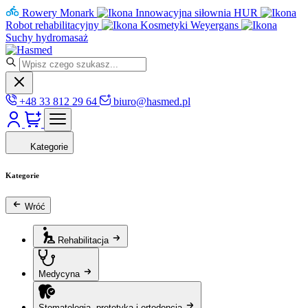
Rowery Monark
Innowacyjna siłownia HUR
Robot rehabilitacyjny
Kosmetyki Weyergans
Suchy hydromasaż
+48 33 812 29 64
biuro@hasmed.pl
Kategorie
Kategorie
Wróć
Rehabilitacja
Medycyna
Stomatologia, protetyka i ortodoncja