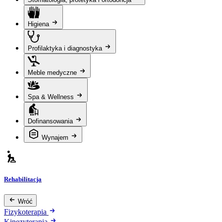
Higiena
Profilaktyka i diagnostyka
Meble medyczne
Spa & Wellness
Dofinansowania
Wynajem
Rehabilitacja
Wróć
Fizykoterapia
Kinezyterapia