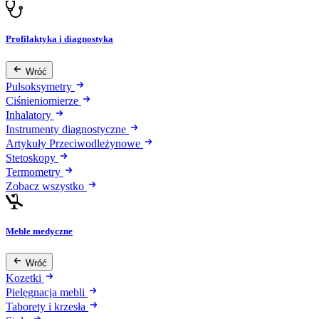
Profilaktyka i diagnostyka
Wróć
Pulsoksymetry
Ciśnieniomierze
Inhalatory
Instrumenty diagnostyczne
Artykuły Przeciwodleżynowe
Stetoskopy
Termometry
Zobacz wszystko
Meble medyczne
Wróć
Kozetki
Pielęgnacja mebli
Taborety i krzesła