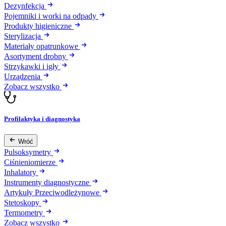
Dezynfekcja
Pojemniki i worki na odpady
Produkty higieniczne
Sterylizacja
Materiały opatrunkowe
Asortyment drobny
Strzykawki i igły
Urządzenia
Zobacz wszystko
Profilaktyka i diagnostyka
Wróć
Pulsoksymetry
Ciśnieniomierze
Inhalatory
Instrumenty diagnostyczne
Artykuły Przeciwodleżynowe
Stetoskopy
Termometry
Zobacz wszystko