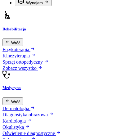
Wynajem
Rehabilitacja
Wróć
Fizykoterapia
Kinezyterapia
Sprzęt ortopedyczny
Zobacz wszystko
Medycyna
Wróć
Dermatologia
Diagnostyka obrazowa
Kardiologia
Okulistyka
Oświetlenie diagnostyczne