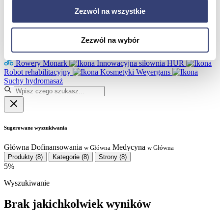
Partnerzy
Serwis
Zezwól na wszystkie
Kontakt
Masz pytania?
Skontaktuj się z nami!
Zezwól na wybór
+48 33 812 29 64
biuro@hasmed.pl
Rowery Monark
Innowacyjna siłownia HUR
Robot rehabilitacyjny
Kosmetyki Weyergans
Suchy hydromasaż
Sugerowane wyszukiwania
Główna
Dofinansowania
Medycyna
w Główna
w Główna
Produkty
(8)
Kategorie
(8)
Strony
(8)
5%
Wyszukiwanie
Brak jakichkolwiek wyników