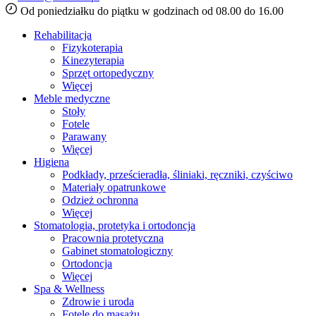
Od poniedziałku do piątku w godzinach od 08.00 do 16.00
Rehabilitacja
Fizykoterapia
Kinezyterapia
Sprzęt ortopedyczny
Więcej
Meble medyczne
Stoły
Fotele
Parawany
Więcej
Higiena
Podkłady, prześcieradła, śliniaki, ręczniki, czyściwo
Materiały opatrunkowe
Odzież ochronna
Więcej
Stomatologia, protetyka i ortodoncja
Pracownia protetyczna
Gabinet stomatologiczny
Ortodoncja
Więcej
Spa & Wellness
Zdrowie i uroda
Fotele do masażu