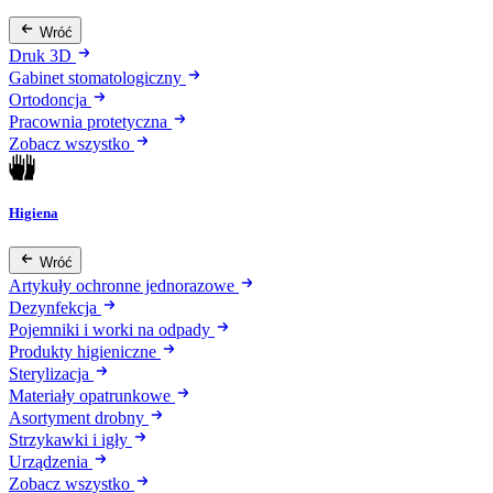
Wróć
Druk 3D
Gabinet stomatologiczny
Ortodoncja
Pracownia protetyczna
Zobacz wszystko
Higiena
Wróć
Artykuły ochronne jednorazowe
Dezynfekcja
Pojemniki i worki na odpady
Produkty higieniczne
Sterylizacja
Materiały opatrunkowe
Asortyment drobny
Strzykawki i igły
Urządzenia
Zobacz wszystko