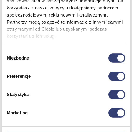
analizować ruch w naszej witrynie. Informacje o tym, jak
korzystasz z naszej witryny, udostępniamy partnerom
Dofinansowania
społecznościowym, reklamowym i analitycznym.
Partnerzy mogą połączyć te informacje z innymi danymi
Wróć
otrzymanymi od Ciebie lub uzyskanymi podczas
Dofinansowania
korzystania z ich usług.
Zobacz wszystko
Wybór
Niezbędne
zgody
Wynajem
Wróć
Preferencje
Zobacz wszystko
Aquatizer Testowy
Robot rehabilitacyjny ROBERT®
Statystyka
Robotyka w rehabilitacji
Dla rehabilitacji
Dla stomatologów
Dofinansowania
Marketing
Filmy
Poznaj Hasmed
Nasze marki