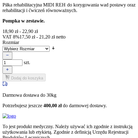
Piłka rehabilitacyjna MIDI REH do korygowania wad postawy oraz
rehabilitacji i ćwiczeń równoważnych.
Pompka w zestawie.
18,90
zł
-
22,90
zł
VAT 8%
17,50
zł
-
21,20
zł
netto
Rozmiar
szt.
Dodaj do koszyka
Darmowa dostawa do 30kg
Potrzebujesz jeszcze
400,00
zł
do darmowej dostawy.
To jest produkt medyczny.
Należy używać ich zgodnie z instrukcją
użytkowania lub etykietą. Zgodnie z definicją Urzędu Rejestracji
Produktów Leczniczych