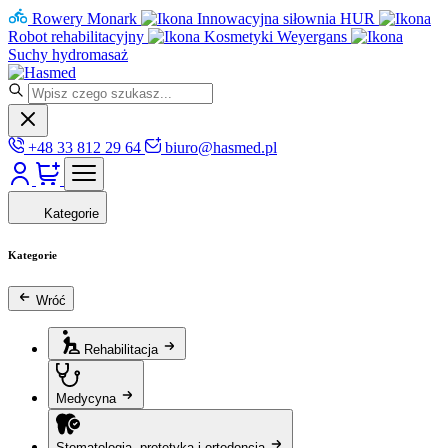
Rowery Monark
Innowacyjna siłownia HUR
Robot rehabilitacyjny
Kosmetyki Weyergans
Suchy hydromasaż
+48 33 812 29 64
biuro@hasmed.pl
Kategorie
Kategorie
Wróć
Rehabilitacja
Medycyna
Stomatologia, protetyka i ortodoncja