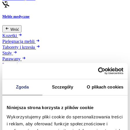
Meble medyczne
Wróć
Kozetki
Pielęgnacja mebli
Taborety i krzesła
Stoły
Parawany
Fotele
Zobacz wszystko
Zgoda
Szczegóły
O plikach cookies
Spa & Wellness
Wróć
Niniejsza strona korzysta z plików cookie
Fotele do masażu
Urządzenia
Wykorzystujemy pliki cookie do spersonalizowania treści
Zdrowie i uroda
i reklam, aby oferować funkcje społecznościowe i
Zobacz wszystko