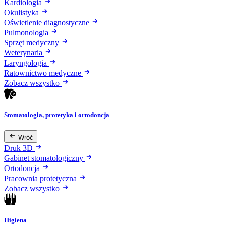
Kardiologia
Okulistyka
Oświetlenie diagnostyczne
Pulmonologia
Sprzęt medyczny
Weterynaria
Laryngologia
Ratownictwo medyczne
Zobacz wszystko
Stomatologia, protetyka i ortodoncja
Wróć
Druk 3D
Gabinet stomatologiczny
Ortodoncja
Pracownia protetyczna
Zobacz wszystko
Higiena