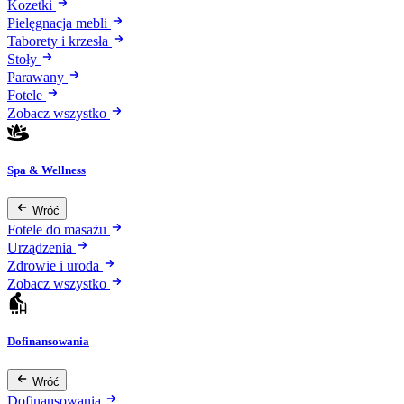
Kozetki
Pielęgnacja mebli
Taborety i krzesła
Stoły
Parawany
Fotele
Zobacz wszystko
Spa & Wellness
Wróć
Fotele do masażu
Urządzenia
Zdrowie i uroda
Zobacz wszystko
Dofinansowania
Wróć
Dofinansowania