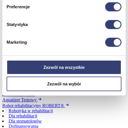
Urządzenia
Preferencje
Zdrowie i uroda
Zobacz wszystko
Statystyka
Dofinansowania
Marketing
Wróć
Dofinansowania
Zobacz wszystko
Zezwól na wszystkie
Wynajem
Zezwól na wybór
Wróć
Zobacz wszystko
Aquatizer Testowy
Robot rehabilitacyjny ROBERT®
Robotyka w rehabilitacji
Dla rehabilitacji
Dla stomatologów
Dofinansowania