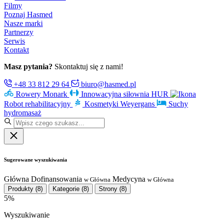
Filmy
Poznaj Hasmed
Nasze marki
Partnerzy
Serwis
Kontakt
Masz pytania?
Skontaktuj się z nami!
+48 33 812 29 64
biuro@hasmed.pl
Rowery Monark
Innowacyjna siłownia HUR
Robot rehabilitacyjny
Kosmetyki Weyergans
Suchy
hydromasaż
Sugerowane wyszukiwania
Główna
Dofinansowania
Medycyna
w Główna
w Główna
Produkty
(8)
Kategorie
(8)
Strony
(8)
5%
Wyszukiwanie