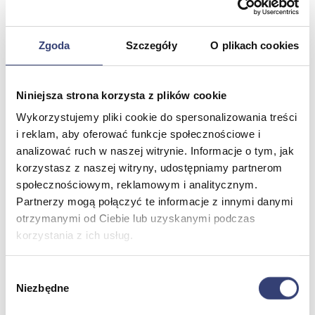
Stetoskopy
Termometry
Zobacz wszystko
Zgoda
Szczegóły
O plikach cookies
Meble medyczne
Niniejsza strona korzysta z plików cookie
Wróć
Wykorzystujemy pliki cookie do spersonalizowania treści
Kozetki
i reklam, aby oferować funkcje społecznościowe i
Pielęgnacja mebli
analizować ruch w naszej witrynie. Informacje o tym, jak
Taborety i krzesła
korzystasz z naszej witryny, udostępniamy partnerom
Stoły
społecznościowym, reklamowym i analitycznym.
Parawany
Fotele
Partnerzy mogą połączyć te informacje z innymi danymi
Zobacz wszystko
otrzymanymi od Ciebie lub uzyskanymi podczas
korzystania z ich usług.
Spa & Wellness
Wybór
Niezbędne
zgody
Wróć
Fotele do masażu