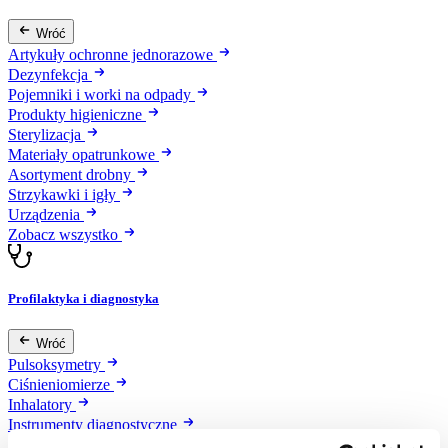
Wróć
Artykuły ochronne jednorazowe
Dezynfekcja
Pojemniki i worki na odpady
Produkty higieniczne
Sterylizacja
Materiały opatrunkowe
Asortyment drobny
Strzykawki i igły
Urządzenia
Zobacz wszystko
Profilaktyka i diagnostyka
Wróć
Pulsoksymetry
Ciśnieniomierze
Inhalatory
Instrumenty diagnostyczne
Artykuły Przeciwodleżynowe