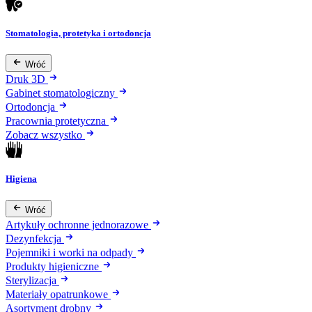
Stomatologia, protetyka i ortodoncja
Wróć
Druk 3D
Gabinet stomatologiczny
Ortodoncja
Pracownia protetyczna
Zobacz wszystko
Higiena
Wróć
Artykuły ochronne jednorazowe
Dezynfekcja
Pojemniki i worki na odpady
Produkty higieniczne
Sterylizacja
Materiały opatrunkowe
Asortyment drobny