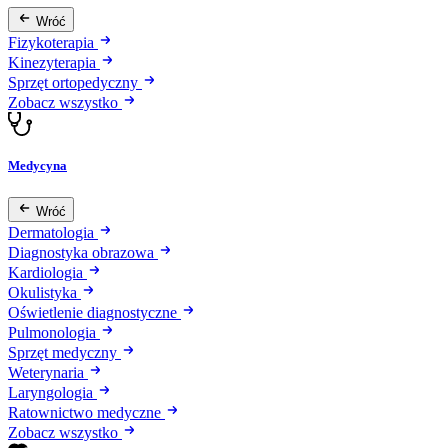
Wróć
Fizykoterapia
Kinezyterapia
Sprzęt ortopedyczny
Zobacz wszystko
Medycyna
Wróć
Dermatologia
Diagnostyka obrazowa
Kardiologia
Okulistyka
Oświetlenie diagnostyczne
Pulmonologia
Sprzęt medyczny
Weterynaria
Laryngologia
Ratownictwo medyczne
Zobacz wszystko