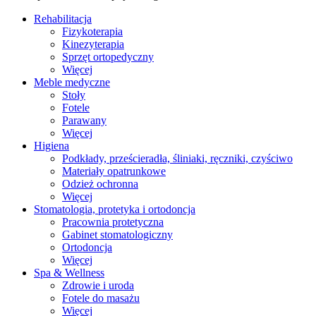
Rehabilitacja
Fizykoterapia
Kinezyterapia
Sprzęt ortopedyczny
Więcej
Meble medyczne
Stoły
Fotele
Parawany
Więcej
Higiena
Podkłady, prześcieradła, śliniaki, ręczniki, czyściwo
Materiały opatrunkowe
Odzież ochronna
Więcej
Stomatologia, protetyka i ortodoncja
Pracownia protetyczna
Gabinet stomatologiczny
Ortodoncja
Więcej
Spa & Wellness
Zdrowie i uroda
Fotele do masażu
Więcej