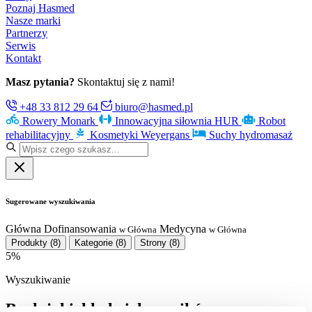
Poznaj Hasmed
Nasze marki
Partnerzy
Serwis
Kontakt
Masz pytania?
Skontaktuj się z nami!
+48 33 812 29 64
biuro@hasmed.pl
Rowery Monark
Innowacyjna siłownia HUR
Robot
rehabilitacyjny
Kosmetyki Weyergans
Suchy hydromasaż
Sugerowane wyszukiwania
Główna
Dofinansowania
Medycyna
w Główna
w Główna
Produkty
(8)
Kategorie
(8)
Strony
(8)
5%
Wyszukiwanie
Brak jakichkolwiek wyników