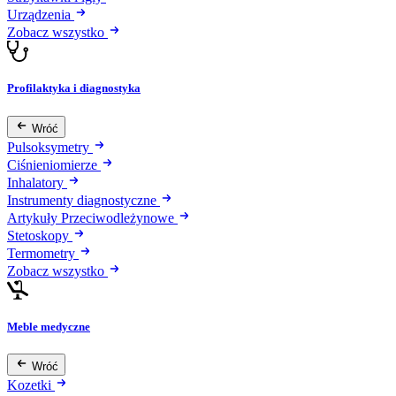
Urządzenia
Zobacz wszystko
Profilaktyka i diagnostyka
Wróć
Pulsoksymetry
Ciśnieniomierze
Inhalatory
Instrumenty diagnostyczne
Artykuły Przeciwodleżynowe
Stetoskopy
Termometry
Zobacz wszystko
Meble medyczne
Wróć
Kozetki