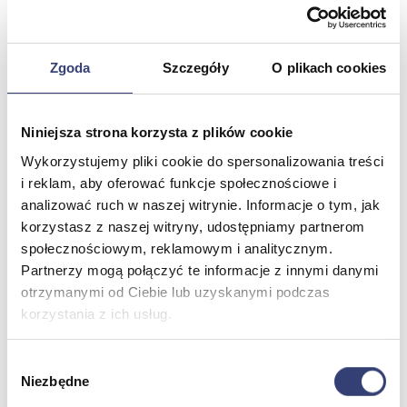
Odwiedź nasz sklep stacjonarny Hasmed w Bielsku-Białej, gdzie
znajdziesz szeroki wybór nowoczesnego sprzętu medycznego i
skorzystasz z profesjonalnego doradztwa.
Zgoda
Szczegóły
O plikach cookies
Wyszukaj od nowa
Kategorie
Niniejsza strona korzysta z plików cookie
Wykorzystujemy pliki cookie do spersonalizowania treści
Produkty
i reklam, aby oferować funkcje społecznościowe i
analizować ruch w naszej witrynie. Informacje o tym, jak
Strony
korzystasz z naszej witryny, udostępniamy partnerom
Znaleziono: 8 kategorii, 8 produktów, 8 stron
społecznościowym, reklamowym i analitycznym.
Znaleziono: 8 kategorii
Partnerzy mogą połączyć te informacje z innymi danymi
Pokaż wszystkie kategorie
otrzymanymi od Ciebie lub uzyskanymi podczas
Znaleziono: 8 produktów
Pokaż wszystkie produkty
korzystania z ich usług.
Znaleziono: 8 stron
Pokaż wszystkie strony
Wybór
Niezbędne
zgody