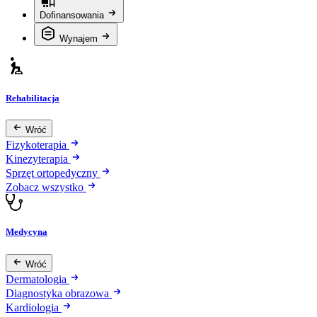
Dofinansowania
Wynajem
Rehabilitacja
Wróć
Fizykoterapia
Kinezyterapia
Sprzęt ortopedyczny
Zobacz wszystko
Medycyna
Wróć
Dermatologia
Diagnostyka obrazowa
Kardiologia