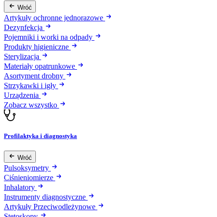
Wróć
Artykuły ochronne jednorazowe
Dezynfekcja
Pojemniki i worki na odpady
Produkty higieniczne
Sterylizacja
Materiały opatrunkowe
Asortyment drobny
Strzykawki i igły
Urządzenia
Zobacz wszystko
Profilaktyka i diagnostyka
Wróć
Pulsoksymetry
Ciśnieniomierze
Inhalatory
Instrumenty diagnostyczne
Artykuły Przeciwodleżynowe
Stetoskopy