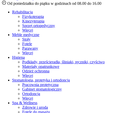
Od poniedziałku do piątku w godzinach od 08.00 do 16.00
Rehabilitacja
Fizykoterapia
Kinezyterapia
Sprzęt ortopedyczny
Więcej
Meble medyczne
Stoły
Fotele
Parawany
Więcej
Higiena
Podkłady, prześcieradła, śliniaki, ręczniki, czyściwo
Materiały opatrunkowe
Odzież ochronna
Więcej
Stomatologia, protetyka i ortodoncja
Pracownia protetyczna
Gabinet stomatologiczny
Ortodoncja
Więcej
Spa & Wellness
Zdrowie i uroda
Fotele do masażu