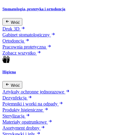
Stomatologia, protetyka i ortodoncja
Wróć
Druk 3D
Gabinet stomatologiczny
Ortodoncja
Pracownia protetyczna
Zobacz wszystko
Higiena
Wróć
Artykuły ochronne jednorazowe
Dezynfekcja
Pojemniki i worki na odpady
Produkty higieniczne
Sterylizacja
Materiały opatrunkowe
Asortyment drobny
Strzykawki i igły