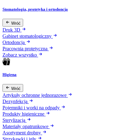
Stomatologia, protetyka i ortodoncja
Wróć
Druk 3D
Gabinet stomatologiczny
Ortodoncja
Pracownia protetyczna
Zobacz wszystko
Higiena
Wróć
Artykuły ochronne jednorazowe
Dezynfekcja
Pojemniki i worki na odpady
Produkty higieniczne
Sterylizacja
Materiały opatrunkowe
Asortyment drobny
Strzykawki i igły