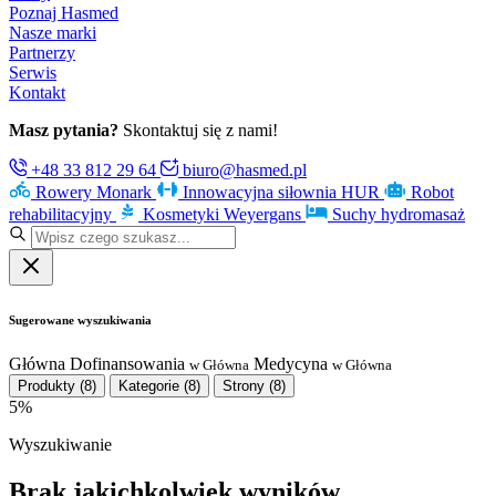
Poznaj Hasmed
Nasze marki
Partnerzy
Serwis
Kontakt
Masz pytania?
Skontaktuj się z nami!
+48 33 812 29 64
biuro@hasmed.pl
Rowery Monark
Innowacyjna siłownia HUR
Robot
rehabilitacyjny
Kosmetyki Weyergans
Suchy hydromasaż
Sugerowane wyszukiwania
Główna
Dofinansowania
Medycyna
w Główna
w Główna
Produkty
(8)
Kategorie
(8)
Strony
(8)
5%
Wyszukiwanie
Brak jakichkolwiek wyników