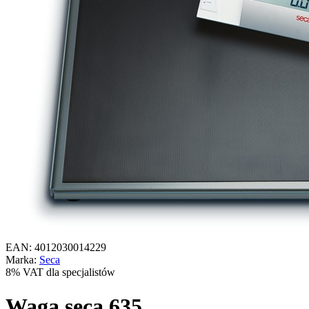
EAN: 4012030014229
Marka:
Seca
8% VAT dla specjalistów
Waga seca 635