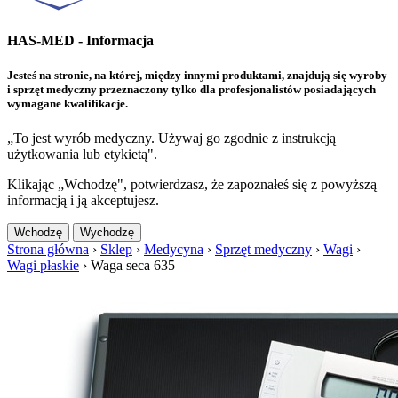
HAS-MED - Informacja
Jesteś na stronie, na której, między innymi produktami, znajdują się wyroby
i sprzęt medyczny przeznaczony tylko dla profesjonalistów posiadających
wymagane kwalifikacje.
„To jest wyrób medyczny. Używaj go zgodnie z instrukcją
użytkowania lub etykietą".
Klikając „Wchodzę", potwierdzasz, że zapoznałeś się z powyższą
informacją i ją akceptujesz.
Wchodzę
Wychodzę
Strona główna
›
Sklep
›
Medycyna
›
Sprzęt medyczny
›
Wagi
›
Wagi płaskie
›
Waga seca 635