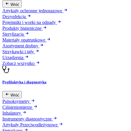
Wróć
Artykuły ochronne jednorazowe
Dezynfekcja
Pojemniki i worki na odpady
Produkty higieniczne
Sterylizacja
Materiały opatrunkowe
Asortyment drobny
Strzykawki i igły
Urządzenia
Zobacz wszystko
Profilaktyka i diagnostyka
Wróć
Pulsoksymetry
Ciśnieniomierze
Inhalatory
Instrumenty diagnostyczne
Artykuły Przeciwodleżynowe
Stetoskopy