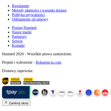
Regulamin
Metody płatności i warunki dostaw
Polityka prywatności
Odstąpienie od umowy
Poznaj Hasmed
Nasze marki
Partnerzy
Serwis
Kontakt
Hasmed 2026 - Wszelkie prawa zastrzeżone.
Projekt i wdrożenie -
Rekurencja.com
Dostawy zapewnia:
Zamknij okno