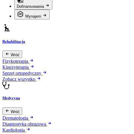
Dofinansowania
Wynajem
Rehabilitacja
Wróć
Fizykoterapia
Kinezyterapia
Sprzęt ortopedyczny
Zobacz wszystko
Medycyna
Wróć
Dermatologia
Diagnostyka obrazowa
Kardiologia