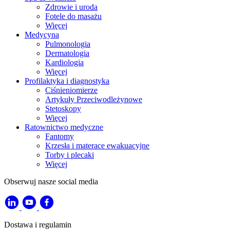
Zdrowie i uroda
Fotele do masażu
Więcej
Medycyna
Pulmonologia
Dermatologia
Kardiologia
Więcej
Profilaktyka i diagnostyka
Ciśnieniomierze
Artykuły Przeciwodleżynowe
Stetoskopy
Więcej
Ratownictwo medyczne
Fantomy
Krzesła i materace ewakuacyjne
Torby i plecaki
Więcej
Obserwuj nasze social media
Dostawa i regulamin