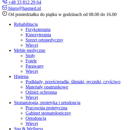
+48 33 812 29 64
biuro@hasmed.pl
Od poniedziałku do piątku w godzinach od 08.00 do 16.00
Rehabilitacja
Fizykoterapia
Kinezyterapia
Sprzęt ortopedyczny
Więcej
Meble medyczne
Stoły
Fotele
Parawany
Więcej
Higiena
Podkłady, prześcieradła, śliniaki, ręczniki, czyściwo
Materiały opatrunkowe
Odzież ochronna
Więcej
Stomatologia, protetyka i ortodoncja
Pracownia protetyczna
Gabinet stomatologiczny
Ortodoncja
Więcej
Spa & Wellness