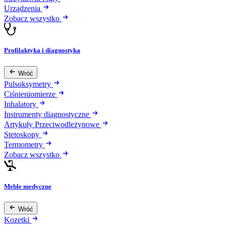
Urządzenia
Zobacz wszystko
Profilaktyka i diagnostyka
Wróć
Pulsoksymetry
Ciśnieniomierze
Inhalatory
Instrumenty diagnostyczne
Artykuły Przeciwodleżynowe
Stetoskopy
Termometry
Zobacz wszystko
Meble medyczne
Wróć
Kozetki