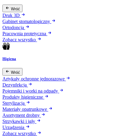
Wróć
Druk 3D
Gabinet stomatologiczny
Ortodoncja
Pracownia protetyczna
Zobacz wszystko
Higiena
Wróć
Artykuły ochronne jednorazowe
Dezynfekcja
Pojemniki i worki na odpady
Produkty higieniczne
Sterylizacja
Materiały opatrunkowe
Asortyment drobny
Strzykawki i igły
Urządzenia
Zobacz wszystko