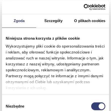
Odwiedź nasz sklep stacjonarny Hasmed w Bielsku-Białej, gdzie
znajdziesz szeroki wybór nowoczesnego sprzętu medycznego i
skorzystasz z profesjonalnego doradztwa.
Wyszukaj od nowa
Zgoda
Szczegóły
O plikach cookies
Kategorie
Niniejsza strona korzysta z plików cookie
Produkty
Wykorzystujemy pliki cookie do spersonalizowania treści
Strony
i reklam, aby oferować funkcje społecznościowe i
analizować ruch w naszej witrynie. Informacje o tym, jak
Znaleziono: 8 kategorii, 8 produktów, 8 stron
Znaleziono: 8 kategorii
korzystasz z naszej witryny, udostępniamy partnerom
Pokaż wszystkie kategorie
społecznościowym, reklamowym i analitycznym.
Znaleziono: 8 produktów
Partnerzy mogą połączyć te informacje z innymi danymi
Pokaż wszystkie produkty
Znaleziono: 8 stron
otrzymanymi od Ciebie lub uzyskanymi podczas
Pokaż wszystkie strony
korzystania z ich usług.
HAS-MED - Informacja
Wybór
Niezbędne
zgody
Jesteś na stronie, na której, między innymi produktami, znajdują się wyroby