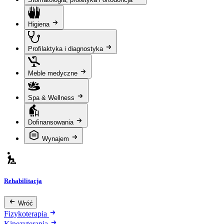
Higiena
Profilaktyka i diagnostyka
Meble medyczne
Spa & Wellness
Dofinansowania
Wynajem
Rehabilitacja
Wróć
Fizykoterapia
Kinezyterapia