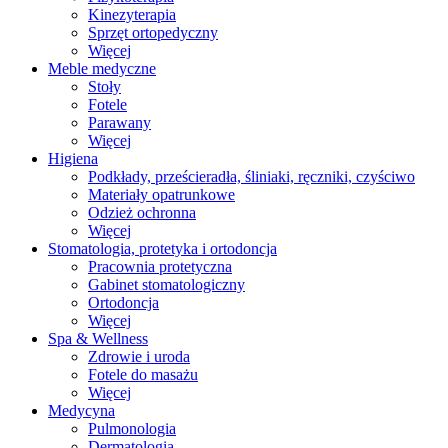
Kinezyterapia
Sprzęt ortopedyczny
Więcej
Meble medyczne
Stoły
Fotele
Parawany
Więcej
Higiena
Podkłady, prześcieradła, śliniaki, ręczniki, czyściwo
Materiały opatrunkowe
Odzież ochronna
Więcej
Stomatologia, protetyka i ortodoncja
Pracownia protetyczna
Gabinet stomatologiczny
Ortodoncja
Więcej
Spa & Wellness
Zdrowie i uroda
Fotele do masażu
Więcej
Medycyna
Pulmonologia
Dermatologia