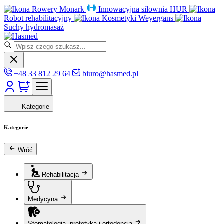
Rowery Monark
Innowacyjna siłownia HUR
Robot rehabilitacyjny
Kosmetyki Weyergans
Suchy hydromasaż
+48 33 812 29 64
biuro@hasmed.pl
Kategorie
Kategorie
Wróć
Rehabilitacja
Medycyna
Stomatologia, protetyka i ortodoncja