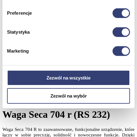
i sprzęt medyczny przeznaczony tylko dla profesjonalistów posiadających
wymagane kwalifikacje.
Preferencje
„To jest wyrób medyczny. Używaj go zgodnie z instrukcją
użytkowania lub etykietą".
Statystyka
Klikając „Wchodzę", potwierdzasz, że zapoznałeś się z powyższą
informacją i ją akceptujesz.
Marketing
Wchodzę
Wychodzę
Strona główna
›
Sklep
›
Medycyna
›
Sprzęt medyczny
›
Wagi
›
Wagi Kolumnowe
›
Waga Seca 704 r (RS 232)
Zezwól na wszystkie
EAN: 4012030010900
Marka:
Seca
Zezwól na wybór
8% VAT dla specjalistów
Waga Seca 704 r (RS 232)
Waga Seca 704 R to zaawansowane, funkcjonalne urządzenie, które
łączy w sobie precyzję, solidność i nowoczesne funkcje. Dzięki