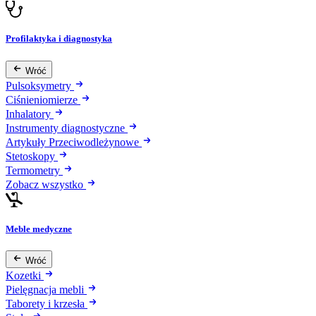
Profilaktyka i diagnostyka
Wróć
Pulsoksymetry
Ciśnieniomierze
Inhalatory
Instrumenty diagnostyczne
Artykuły Przeciwodleżynowe
Stetoskopy
Termometry
Zobacz wszystko
Meble medyczne
Wróć
Kozetki
Pielęgnacja mebli
Taborety i krzesła