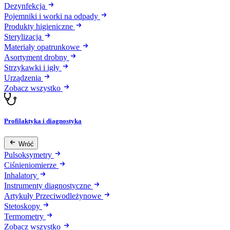
Dezynfekcja
Pojemniki i worki na odpady
Produkty higieniczne
Sterylizacja
Materiały opatrunkowe
Asortyment drobny
Strzykawki i igły
Urządzenia
Zobacz wszystko
Profilaktyka i diagnostyka
Wróć
Pulsoksymetry
Ciśnieniomierze
Inhalatory
Instrumenty diagnostyczne
Artykuły Przeciwodleżynowe
Stetoskopy
Termometry
Zobacz wszystko