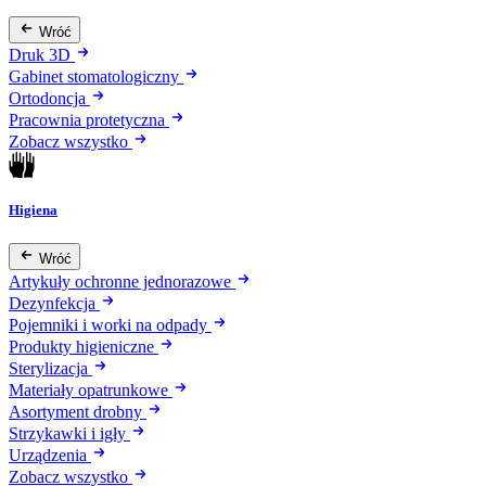
Wróć
Druk 3D
Gabinet stomatologiczny
Ortodoncja
Pracownia protetyczna
Zobacz wszystko
Higiena
Wróć
Artykuły ochronne jednorazowe
Dezynfekcja
Pojemniki i worki na odpady
Produkty higieniczne
Sterylizacja
Materiały opatrunkowe
Asortyment drobny
Strzykawki i igły
Urządzenia
Zobacz wszystko