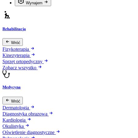
Wynajem
Rehabilitacja
Wróć
Fizykoterapia
Kinezyterapia
Sprzęt ortopedyczny
Zobacz wszystko
Medycyna
Wróć
Dermatologia
Diagnostyka obrazowa
Kardiologia
Okulistyka
Oświetlenie diagnostyczne