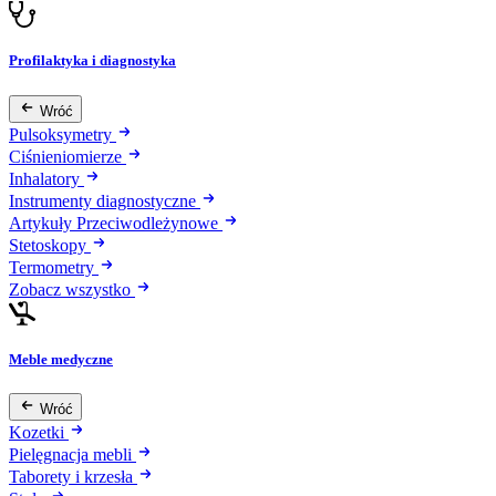
Profilaktyka i diagnostyka
Wróć
Pulsoksymetry
Ciśnieniomierze
Inhalatory
Instrumenty diagnostyczne
Artykuły Przeciwodleżynowe
Stetoskopy
Termometry
Zobacz wszystko
Meble medyczne
Wróć
Kozetki
Pielęgnacja mebli
Taborety i krzesła