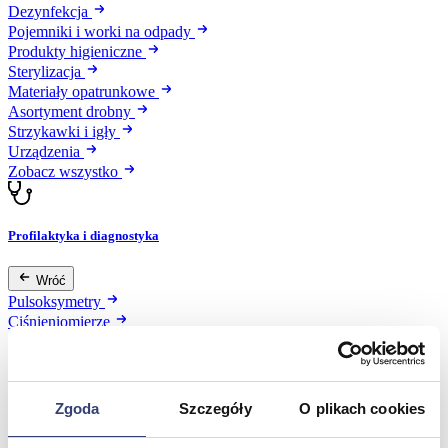
Dezynfekcja
Pojemniki i worki na odpady
Produkty higieniczne
Sterylizacja
Materiały opatrunkowe
Asortyment drobny
Strzykawki i igły
Urządzenia
Zobacz wszystko
Profilaktyka i diagnostyka
Wróć
Pulsoksymetry
Ciśnieniomierze
Inhalatory
Instrumenty diagnostyczne
Artykuły Przeciwodleżynowe
Stetoskopy
Zgoda
Szczegóły
O plikach cookies
Termometry
Zobacz wszystko