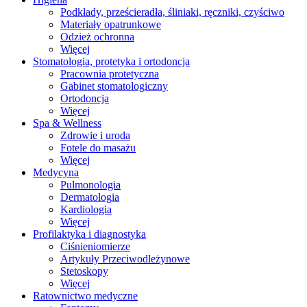
Podkłady, prześcieradła, śliniaki, ręczniki, czyściwo
Materiały opatrunkowe
Odzież ochronna
Więcej
Stomatologia, protetyka i ortodoncja
Pracownia protetyczna
Gabinet stomatologiczny
Ortodoncja
Więcej
Spa & Wellness
Zdrowie i uroda
Fotele do masażu
Więcej
Medycyna
Pulmonologia
Dermatologia
Kardiologia
Więcej
Profilaktyka i diagnostyka
Ciśnieniomierze
Artykuły Przeciwodleżynowe
Stetoskopy
Więcej
Ratownictwo medyczne