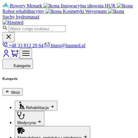
Rowery Monark
Innowacyjna siłownia HUR
Robot rehabilitacyjny
Kosmetyki Weyergans
Suchy hydromasaż
+48 33 812 29 64
biuro@hasmed.pl
Kategorie
Kategorie
Wróć
Rehabilitacja
Medycyna
Stomatologia, protetyka i ortodoncja