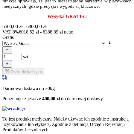
funkcje sprawiają, że jest to niezastąpione narzędzie w placówkach
medycznych, gdzie precyzja i wygoda są kluczowe.
Wysyłka GRATIS !
6500,00
zł
-
6900,00
zł
VAT 8%
6018,52
zł
-
6388,89
zł
netto
Gratis
szt.
Dodaj do koszyka
Darmowa dostawa do 30kg
Potrzebujesz jeszcze
400,00
zł
do darmowej dostawy.
To jest produkt medyczny.
Należy używać ich zgodnie z instrukcją
użytkowania lub etykietą. Zgodnie z definicją Urzędu Rejestracji
Produktów Leczniczych