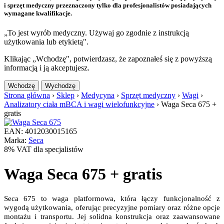
i sprzęt medyczny przeznaczony tylko dla profesjonalistów posiadających
wymagane kwalifikacje.
„To jest wyrób medyczny. Używaj go zgodnie z instrukcją
użytkowania lub etykietą".
Klikając „Wchodzę", potwierdzasz, że zapoznałeś się z powyższą
informacją i ją akceptujesz.
Wchodzę
Wychodzę
Strona główna
›
Sklep
›
Medycyna
›
Sprzęt medyczny
›
Wagi
›
Analizatory ciała mBCA i wagi wielofunkcyjne
›
Waga Seca 675 +
gratis
EAN: 4012030015165
Marka:
Seca
8% VAT dla specjalistów
Waga Seca 675 + gratis
Seca 675 to waga platformowa, która łączy funkcjonalność z
wygodą użytkowania, oferując precyzyjne pomiary oraz różne opcje
montażu i transportu. Jej solidna konstrukcja oraz zaawansowane