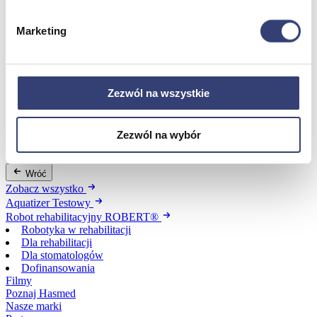
Marketing
Dofinansowania
Wróć
Dofinansowania
Zezwól na wszystkie
Zobacz wszystko
Zezwól na wybór
Wynajem
Wróć
Zobacz wszystko
Aquatizer Testowy
Robot rehabilitacyjny ROBERT®
Robotyka w rehabilitacji
Dla rehabilitacji
Dla stomatologów
Dofinansowania
Filmy
Poznaj Hasmed
Nasze marki