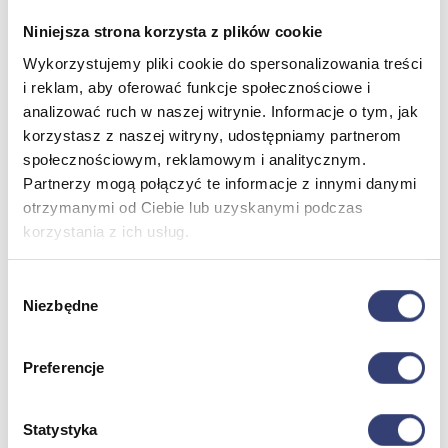
Niniejsza strona korzysta z plików cookie
Meble medyczne
Wykorzystujemy pliki cookie do spersonalizowania treści
i reklam, aby oferować funkcje społecznościowe i
Wróć
analizować ruch w naszej witrynie. Informacje o tym, jak
Kozetki
korzystasz z naszej witryny, udostępniamy partnerom
Pielęgnacja mebli
społecznościowym, reklamowym i analitycznym.
Taborety i krzesła
Stoły
Partnerzy mogą połączyć te informacje z innymi danymi
Parawany
otrzymanymi od Ciebie lub uzyskanymi podczas
Fotele
korzystania z ich usług.
Zobacz wszystko
Wybór
Niezbędne
Spa & Wellness
zgody
Wróć
Preferencje
Fotele do masażu
Urządzenia
Zdrowie i uroda
Statystyka
Zobacz wszystko