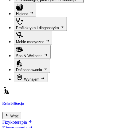
Higiena
Profilaktyka i diagnostyka
Meble medyczne
Spa & Wellness
Dofinansowania
Wynajem
Rehabilitacja
Wróć
Fizykoterapia
Kinezyterapia