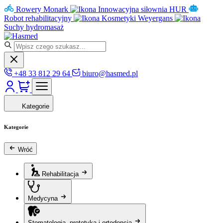
Rowery Monark
Innowacyjna siłownia HUR
Robot rehabilitacyjny
Kosmetyki Weyergans
Suchy hydromasaż
+48 33 812 29 64
biuro@hasmed.pl
Kategorie
Kategorie
Wróć
Rehabilitacja
Medycyna
Stomatologia, protetyka i ortodoncja