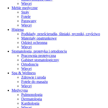
Więcej
Meble medyczne
Stoły
Fotele
Parawany
Więcej
Higiena
Podkłady, prześcieradła, śliniaki, ręczniki, czyściwo
Materiały opatrunkowe
Odzież ochronna
Więcej
Stomatologia, protetyka i ortodoncja
Pracownia protetyczna
Gabinet stomatologiczny
Ortodoncja
Więcej
Spa & Wellness
Zdrowie i uroda
Fotele do masażu
Więcej
Medycyna
Pulmonologia
Dermatologia
Kardiologia
Więcej