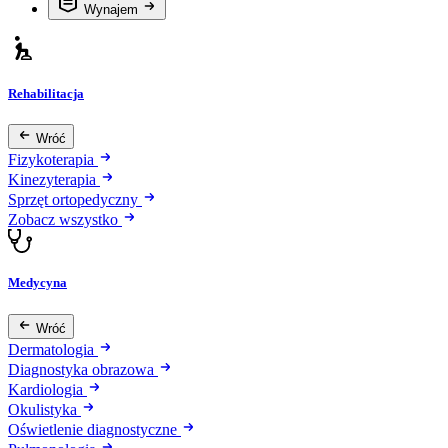
Wynajem
Rehabilitacja
Wróć
Fizykoterapia
Kinezyterapia
Sprzęt ortopedyczny
Zobacz wszystko
Medycyna
Wróć
Dermatologia
Diagnostyka obrazowa
Kardiologia
Okulistyka
Oświetlenie diagnostyczne