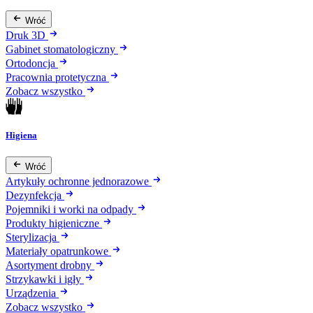
Wróć
Druk 3D
Gabinet stomatologiczny
Ortodoncja
Pracownia protetyczna
Zobacz wszystko
Higiena
Wróć
Artykuły ochronne jednorazowe
Dezynfekcja
Pojemniki i worki na odpady
Produkty higieniczne
Sterylizacja
Materiały opatrunkowe
Asortyment drobny
Strzykawki i igły
Urządzenia
Zobacz wszystko