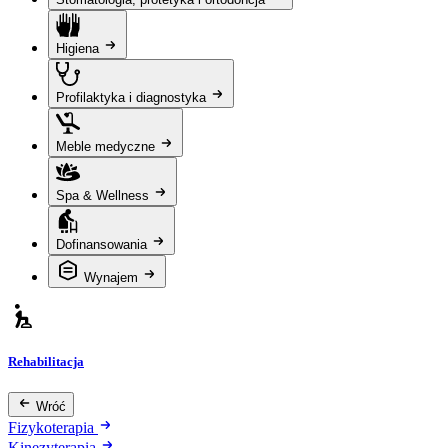
Higiena
Profilaktyka i diagnostyka
Meble medyczne
Spa & Wellness
Dofinansowania
Wynajem
Rehabilitacja
Wróć
Fizykoterapia
Kinezyterapia