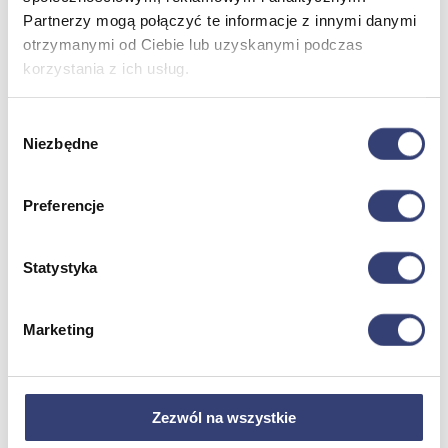
Partnerzy mogą połączyć te informacje z innymi danymi
otrzymanymi od Ciebie lub uzyskanymi podczas
Meble medyczne
korzystania z ich usług.
Wróć
Kozetki
Wybór
Pielęgnacja mebli
Niezbędne
zgody
Taborety i krzesła
Stoły
Parawany
Preferencje
Fotele
Zobacz wszystko
Statystyka
Spa & Wellness
Marketing
Wróć
Fotele do masażu
Urządzenia
Zdrowie i uroda
Zezwól na wszystkie
Zobacz wszystko