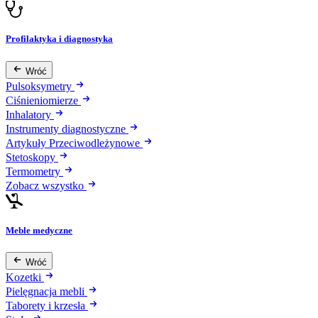
Profilaktyka i diagnostyka
Wróć
Pulsoksymetry
Ciśnieniomierze
Inhalatory
Instrumenty diagnostyczne
Artykuły Przeciwodleżynowe
Stetoskopy
Termometry
Zobacz wszystko
Meble medyczne
Wróć
Kozetki
Pielęgnacja mebli
Taborety i krzesła