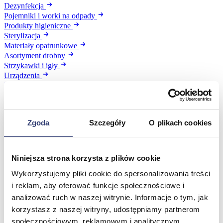
Dezynfekcja
Pojemniki i worki na odpady
Produkty higieniczne
Sterylizacja
Materiały opatrunkowe
Asortyment drobny
Strzykawki i igły
Urządzenia
Zobacz wszystko
Profilaktyka i diagnostyka
Zgoda
Szczegóły
O plikach cookies
Wróć
Pulsoksymetry
Niniejsza strona korzysta z plików cookie
Ciśnieniomierze
Inhalatory
Wykorzystujemy pliki cookie do spersonalizowania treści
Instrumenty diagnostyczne
i reklam, aby oferować funkcje społecznościowe i
Artykuły Przeciwodleżynowe
analizować ruch w naszej witrynie. Informacje o tym, jak
Stetoskopy
korzystasz z naszej witryny, udostępniamy partnerom
Termometry
Zobacz wszystko
społecznościowym, reklamowym i analitycznym.