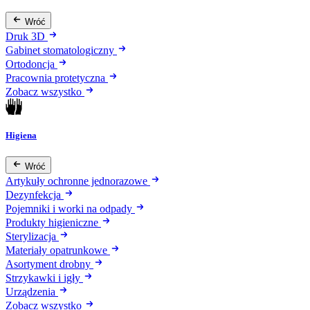
Wróć
Druk 3D
Gabinet stomatologiczny
Ortodoncja
Pracownia protetyczna
Zobacz wszystko
Higiena
Wróć
Artykuły ochronne jednorazowe
Dezynfekcja
Pojemniki i worki na odpady
Produkty higieniczne
Sterylizacja
Materiały opatrunkowe
Asortyment drobny
Strzykawki i igły
Urządzenia
Zobacz wszystko