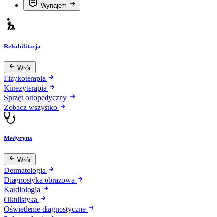
Wynajem
Rehabilitacja
Wróć
Fizykoterapia
Kinezyterapia
Sprzęt ortopedyczny
Zobacz wszystko
Medycyna
Wróć
Dermatologia
Diagnostyka obrazowa
Kardiologia
Okulistyka
Oświetlenie diagnostyczne