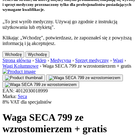
i sprzęt medyczny przeznaczony tylko dla profesjonalistów posiadających
wymagane kwalifikacje.
„To jest wyrób medyczny. Używaj go zgodnie z instrukcją
użytkowania lub etykietą".
Klikając „Wchodzę", potwierdzasz, że zapoznałeś się z powyższą
informacją i ją akceptujesz.
Wchodzę
Wychodzę
Strona główna
›
Sklep
›
Medycyna
›
Sprzęt medyczny
›
Wagi
›
Wagi Kolumnowe
›
Waga SECA 799 ze wzrostomierzem + gratis
EAN: 4012030018999
Marka:
Seca
8% VAT dla specjalistów
Waga SECA 799 ze
wzrostomierzem + gratis