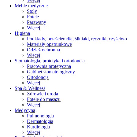
Więcej
Meble medyczne
Stoły
Fotele
Parawany
Więcej
Higiena
Podkłady, prześcieradła, śliniaki, ręczniki, czyściwo
Materiały opatrunkowe
Odzież ochronna
Więcej
Stomatologia, protetyka i ortodoncja
Pracownia protetyczna
Gabinet stomatologiczny
Ortodoncja
Więcej
Spa & Wellness
Zdrowie i uroda
Fotele do masażu
Więcej
Medycyna
Pulmonologia
Dermatologia
Kardiologia
Więcej