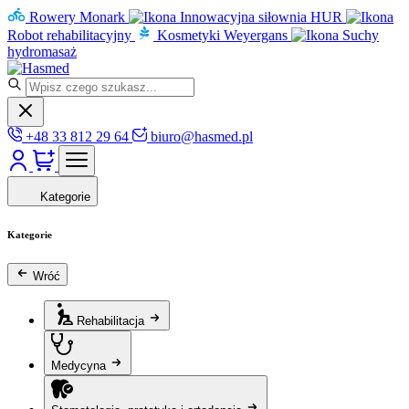
Rowery Monark
Innowacyjna siłownia HUR
Robot rehabilitacyjny
Kosmetyki Weyergans
Suchy
hydromasaż
+48 33 812 29 64
biuro@hasmed.pl
Kategorie
Kategorie
Wróć
Rehabilitacja
Medycyna