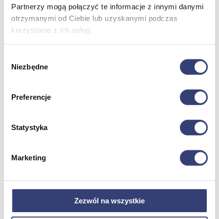
Partnerzy mogą połączyć te informacje z innymi danymi
otrzymanymi od Ciebie lub uzyskanymi podczas
Dofinansowania
korzystania z ich usług.
Wróć
Dofinansowania
Wybór
Zobacz wszystko
Niezbędne
zgody
Preferencje
Wynajem
Wróć
Statystyka
Zobacz wszystko
Aquatizer Testowy
Robot rehabilitacyjny ROBERT®
Marketing
Robotyka w rehabilitacji
Dla rehabilitacji
Dla stomatologów
Dofinansowania
Filmy
Zezwól na wszystkie
Poznaj Hasmed
Nasze marki