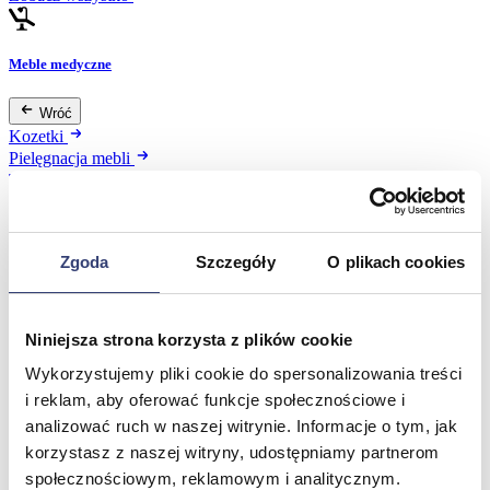
Meble medyczne
Wróć
Kozetki
Pielęgnacja mebli
Taborety i krzesła
Stoły
Parawany
Fotele
Zgoda
Szczegóły
O plikach cookies
Zobacz wszystko
Spa & Wellness
Niniejsza strona korzysta z plików cookie
Wykorzystujemy pliki cookie do spersonalizowania treści
Wróć
i reklam, aby oferować funkcje społecznościowe i
Fotele do masażu
analizować ruch w naszej witrynie. Informacje o tym, jak
Urządzenia
korzystasz z naszej witryny, udostępniamy partnerom
Zdrowie i uroda
Zobacz wszystko
społecznościowym, reklamowym i analitycznym.