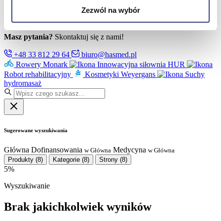
Partnerzy
Zezwól na wybór
Serwis
Kontakt
Masz pytania?
Skontaktuj się z nami!
+48 33 812 29 64
biuro@hasmed.pl
Rowery Monark
Innowacyjna siłownia HUR
Robot rehabilitacyjny
Kosmetyki Weyergans
Suchy
hydromasaż
Sugerowane wyszukiwania
Główna
Dofinansowania
Medycyna
w Główna
w Główna
Produkty
(8)
Kategorie
(8)
Strony
(8)
5%
Wyszukiwanie
Brak jakichkolwiek wyników