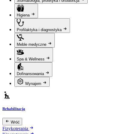
Stomatologia, protetyka i ortodoncja
Higiena
Profilaktyka i diagnostyka
Meble medyczne
Spa & Wellness
Dofinansowania
Wynajem
Rehabilitacja
Wróć
Fizykoterapia