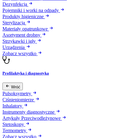
Dezynfekcja
Pojemniki i worki na odpady
Produkty higieniczne
Sterylizacja
Materiały opatrunkowe
Asortyment drobny
Strzykawki i igły
Urządzenia
Zobacz wszystko
Profilaktyka i diagnostyka
Wróć
Pulsoksymetry
Ciśnieniomierze
Inhalatory
Instrumenty diagnostyczne
Artykuły Przeciwodleżynowe
Stetoskopy
Termometry
Zobacz wszystko