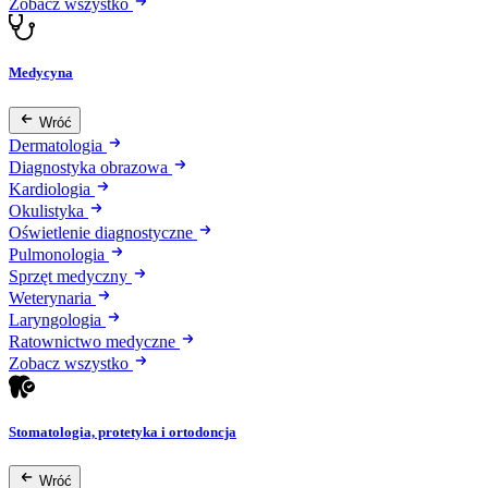
Zobacz wszystko
Medycyna
Wróć
Dermatologia
Diagnostyka obrazowa
Kardiologia
Okulistyka
Oświetlenie diagnostyczne
Pulmonologia
Sprzęt medyczny
Weterynaria
Laryngologia
Ratownictwo medyczne
Zobacz wszystko
Stomatologia, protetyka i ortodoncja
Wróć