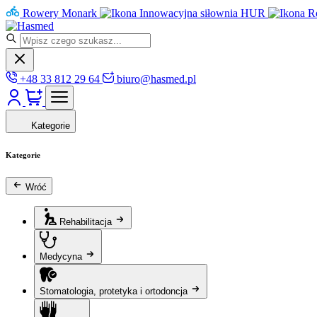
Rowery Monark
Innowacyjna siłownia HUR
R
+48 33 812 29 64
biuro@hasmed.pl
Kategorie
Kategorie
Wróć
Rehabilitacja
Medycyna
Stomatologia, protetyka i ortodoncja