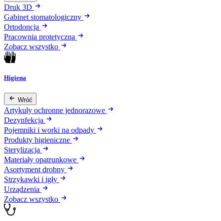
Druk 3D
Gabinet stomatologiczny
Ortodoncja
Pracownia protetyczna
Zobacz wszystko
Higiena
Wróć
Artykuły ochronne jednorazowe
Dezynfekcja
Pojemniki i worki na odpady
Produkty higieniczne
Sterylizacja
Materiały opatrunkowe
Asortyment drobny
Strzykawki i igły
Urządzenia
Zobacz wszystko