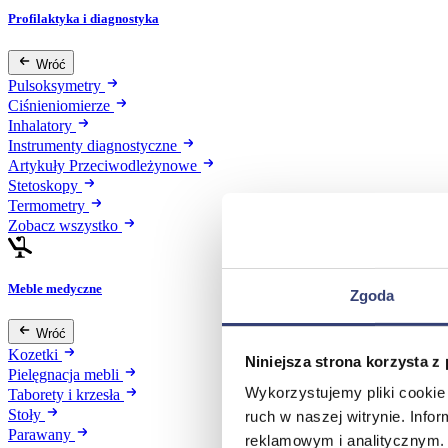
Profilaktyka i diagnostyka
Wróć
Pulsoksymetry
Ciśnieniomierze
Inhalatory
Instrumenty diagnostyczne
Artykuły Przeciwodleżynowe
Stetoskopy
Termometry
Zobacz wszystko
Meble medyczne
Zgoda
Wróć
Kozetki
Niniejsza strona korzysta z
Pielęgnacja mebli
Wykorzystujemy pliki cookie 
Taborety i krzesła
Stoły
ruch w naszej witrynie. Inf
Parawany
reklamowym i analitycznym. 