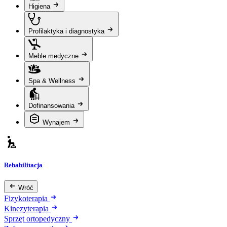
Higiena
Profilaktyka i diagnostyka
Meble medyczne
Spa & Wellness
Dofinansowania
Wynajem
Rehabilitacja
Wróć
Fizykoterapia
Kinezyterapia
Sprzęt ortopedyczny