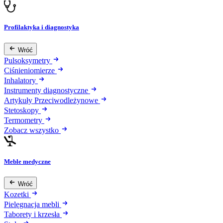
Profilaktyka i diagnostyka
Wróć
Pulsoksymetry
Ciśnieniomierze
Inhalatory
Instrumenty diagnostyczne
Artykuły Przeciwodleżynowe
Stetoskopy
Termometry
Zobacz wszystko
Meble medyczne
Wróć
Kozetki
Pielęgnacja mebli
Taborety i krzesła