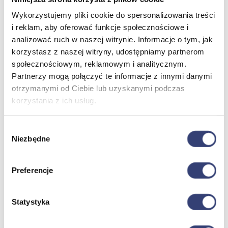
Partnerzy
Serwis
Wykorzystujemy pliki cookie do spersonalizowania treści
Kontakt
i reklam, aby oferować funkcje społecznościowe i
Masz pytania?
Skontaktuj się z nami!
analizować ruch w naszej witrynie. Informacje o tym, jak
korzystasz z naszej witryny, udostępniamy partnerom
+48 33 812 29 64
biuro@hasmed.pl
społecznościowym, reklamowym i analitycznym.
Rowery Monark
Innowacyjna siłownia HUR
Robot rehabilitacyjny
Kosmetyki Weyergans
Partnerzy mogą połączyć te informacje z innymi danymi
Suchy hydromasaż
otrzymanymi od Ciebie lub uzyskanymi podczas
korzystania z ich usług.
Wybór
Sugerowane wyszukiwania
Niezbędne
zgody
Główna
Dofinansowania
Medycyna
w Główna
w Główna
Produkty
(8)
Kategorie
(8)
Strony
(8)
Preferencje
5%
Wyszukiwanie
Statystyka
Brak jakichkolwiek wyników