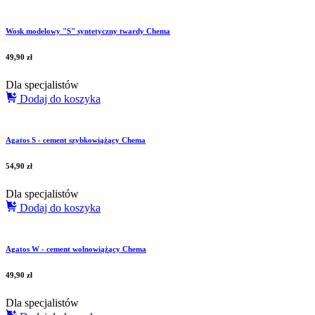
Wosk modelowy "S" syntetyczny twardy Chema
49,90
zł
Dla specjalistów
Dodaj do koszyka
Agatos S - cement szybkowiążący Chema
54,90
zł
Dla specjalistów
Dodaj do koszyka
Agatos W - cement wolnowiążący Chema
49,90
zł
Dla specjalistów