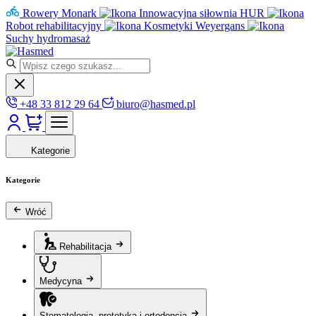
Rowery Monark
Innowacyjna siłownia HUR
Robot rehabilitacyjny
Kosmetyki Weyergans
Suchy hydromasaż
+48 33 812 29 64
biuro@hasmed.pl
Kategorie
Kategorie
Wróć
Rehabilitacja
Medycyna
Stomatologia, protetyka i ortodoncja