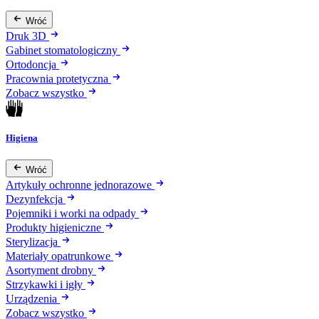
Wróć
Druk 3D
Gabinet stomatologiczny
Ortodoncja
Pracownia protetyczna
Zobacz wszystko
Higiena
Wróć
Artykuły ochronne jednorazowe
Dezynfekcja
Pojemniki i worki na odpady
Produkty higieniczne
Sterylizacja
Materiały opatrunkowe
Asortyment drobny
Strzykawki i igły
Urządzenia
Zobacz wszystko