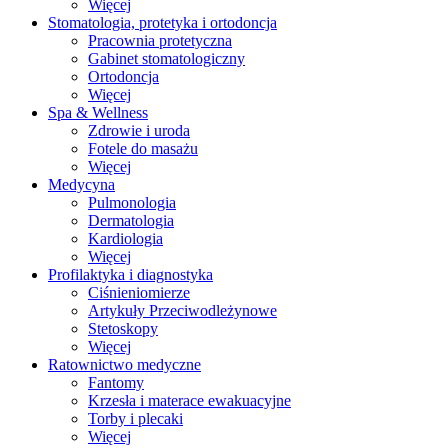
Więcej
Stomatologia, protetyka i ortodoncja
Pracownia protetyczna
Gabinet stomatologiczny
Ortodoncja
Więcej
Spa & Wellness
Zdrowie i uroda
Fotele do masażu
Więcej
Medycyna
Pulmonologia
Dermatologia
Kardiologia
Więcej
Profilaktyka i diagnostyka
Ciśnieniomierze
Artykuły Przeciwodleżynowe
Stetoskopy
Więcej
Ratownictwo medyczne
Fantomy
Krzesła i materace ewakuacyjne
Torby i plecaki
Więcej