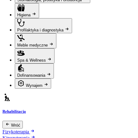
Higiena
Profilaktyka i diagnostyka
Meble medyczne
Spa & Wellness
Dofinansowania
Wynajem
Rehabilitacja
Wróć
Fizykoterapia
Kinezyterapia