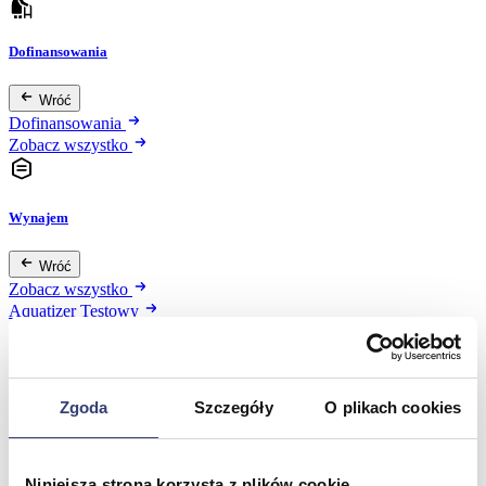
Dofinansowania
Wróć
Dofinansowania
Zobacz wszystko
Wynajem
Wróć
Zobacz wszystko
Aquatizer Testowy
Robot rehabilitacyjny ROBERT®
Robotyka w rehabilitacji
Dla rehabilitacji
Dla stomatologów
Zgoda
Szczegóły
O plikach cookies
Dofinansowania
Filmy
Poznaj Hasmed
Nasze marki
Niniejsza strona korzysta z plików cookie