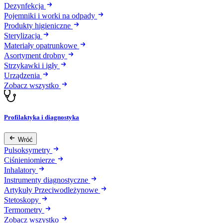
Dezynfekcja
Pojemniki i worki na odpady
Produkty higieniczne
Sterylizacja
Materiały opatrunkowe
Asortyment drobny
Strzykawki i igły
Urządzenia
Zobacz wszystko
Profilaktyka i diagnostyka
Wróć
Pulsoksymetry
Ciśnieniomierze
Inhalatory
Instrumenty diagnostyczne
Artykuły Przeciwodleżynowe
Stetoskopy
Termometry
Zobacz wszystko