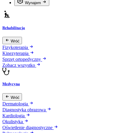
Wynajem
Rehabilitacja
Wróć
Fizykoterapia
Kinezyterapia
Sprzęt ortopedyczny
Zobacz wszystko
Medycyna
Wróć
Dermatologia
Diagnostyka obrazowa
Kardiologia
Okulistyka
Oświetlenie diagnostyczne