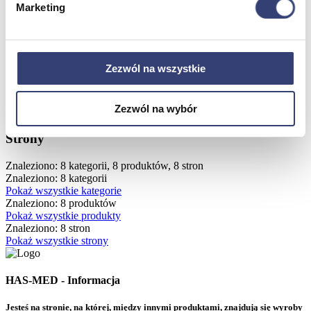
Odwiedź nasz sklep stacjonarny Hasmed w Bielsku-Białej, gdzie
Marketing
znajdziesz szeroki wybór nowoczesnego sprzętu medycznego i
skorzystasz z profesjonalnego doradztwa.
Wyszukaj od nowa
Zezwól na wszystkie
Kategorie
Zezwól na wybór
Produkty
Strony
Znaleziono: 8 kategorii, 8 produktów, 8 stron
Znaleziono: 8 kategorii
Pokaż wszystkie kategorie
Znaleziono: 8 produktów
Pokaż wszystkie produkty
Znaleziono: 8 stron
Pokaż wszystkie strony
HAS-MED - Informacja
Jesteś na stronie, na której, między innymi produktami, znajdują się wyroby