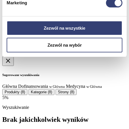
Partnerzy
Marketing
Serwis
Kontakt
Masz pytania?
Skontaktuj się z nami!
Zezwól na wszystkie
+48 33 812 29 64
biuro@hasmed.pl
Rowery Monark
Innowacyjna siłownia HUR
Robot rehabilitacyjny
Kosmetyki Weyergans
Zezwól na wybór
Suchy hydromasaż
Sugerowane wyszukiwania
Główna
Dofinansowania
Medycyna
w Główna
w Główna
Produkty
(8)
Kategorie
(8)
Strony
(8)
5%
Wyszukiwanie
Brak jakichkolwiek wyników