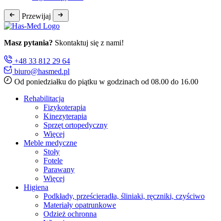
Przewijaj
Masz pytania?
Skontaktuj się z nami!
+48 33 812 29 64
biuro@hasmed.pl
Od poniedziałku do piątku w godzinach od 08.00 do 16.00
Rehabilitacja
Fizykoterapia
Kinezyterapia
Sprzęt ortopedyczny
Więcej
Meble medyczne
Stoły
Fotele
Parawany
Więcej
Higiena
Podkłady, prześcieradła, śliniaki, ręczniki, czyściwo
Materiały opatrunkowe
Odzież ochronna