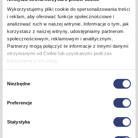
Wykorzystujemy pliki cookie do spersonalizowania treści
Dofinansowania
i reklam, aby oferować funkcje społecznościowe i
analizować ruch w naszej witrynie. Informacje o tym, jak
Wróć
korzystasz z naszej witryny, udostępniamy partnerom
Dofinansowania
społecznościowym, reklamowym i analitycznym.
Zobacz wszystko
Partnerzy mogą połączyć te informacje z innymi danymi
otrzymanymi od Ciebie lub uzyskanymi podczas
korzystania z ich usług.
Wynajem
Wróć
Wybór
Zobacz wszystko
Niezbędne
zgody
Aquatizer Testowy
Robot rehabilitacyjny ROBERT®
Robotyka w rehabilitacji
Preferencje
Dla rehabilitacji
Dla stomatologów
Dofinansowania
Statystyka
Filmy
Poznaj Hasmed
Nasze marki