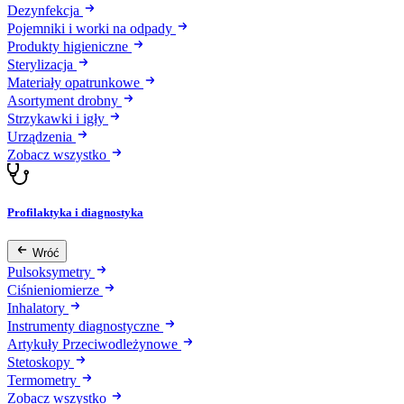
Dezynfekcja
Pojemniki i worki na odpady
Produkty higieniczne
Sterylizacja
Materiały opatrunkowe
Asortyment drobny
Strzykawki i igły
Urządzenia
Zobacz wszystko
Profilaktyka i diagnostyka
Wróć
Pulsoksymetry
Ciśnieniomierze
Inhalatory
Instrumenty diagnostyczne
Artykuły Przeciwodleżynowe
Stetoskopy
Termometry
Zobacz wszystko