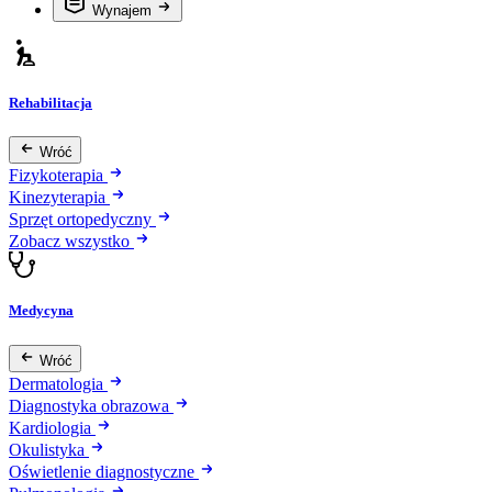
Wynajem
Rehabilitacja
Wróć
Fizykoterapia
Kinezyterapia
Sprzęt ortopedyczny
Zobacz wszystko
Medycyna
Wróć
Dermatologia
Diagnostyka obrazowa
Kardiologia
Okulistyka
Oświetlenie diagnostyczne