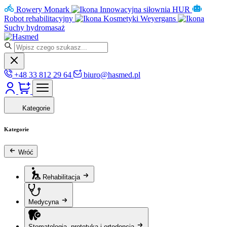
Rowery Monark
Innowacyjna siłownia HUR
Robot rehabilitacyjny
Kosmetyki Weyergans
Suchy hydromasaż
+48 33 812 29 64
biuro@hasmed.pl
Kategorie
Kategorie
Wróć
Rehabilitacja
Medycyna
Stomatologia, protetyka i ortodoncja