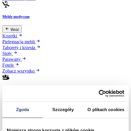
Meble medyczne
Wróć
Kozetki
Pielęgnacja mebli
Taborety i krzesła
Stoły
Parawany
Fotele
Zobacz wszystko
Spa & Wellness
Wróć
Fotele do masażu
Zgoda
Szczegóły
O plikach cookies
Urządzenia
Zdrowie i uroda
Zobacz wszystko
Niniejsza strona korzysta z plików cookie