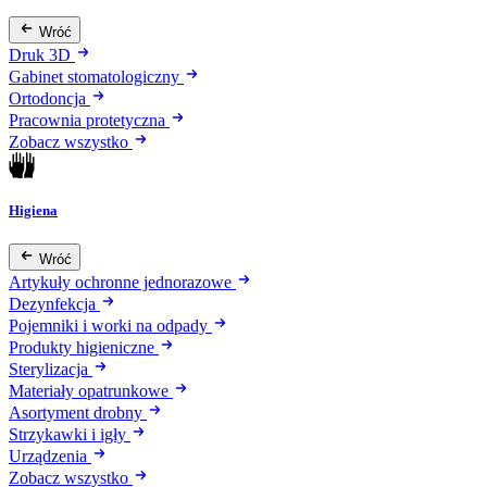
Wróć
Druk 3D
Gabinet stomatologiczny
Ortodoncja
Pracownia protetyczna
Zobacz wszystko
Higiena
Wróć
Artykuły ochronne jednorazowe
Dezynfekcja
Pojemniki i worki na odpady
Produkty higieniczne
Sterylizacja
Materiały opatrunkowe
Asortyment drobny
Strzykawki i igły
Urządzenia
Zobacz wszystko