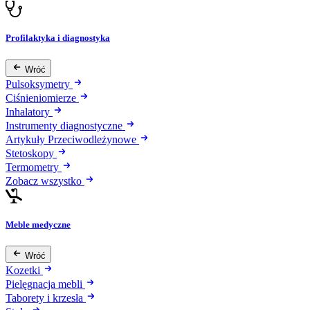
Profilaktyka i diagnostyka
Wróć
Pulsoksymetry
Ciśnieniomierze
Inhalatory
Instrumenty diagnostyczne
Artykuły Przeciwodleżynowe
Stetoskopy
Termometry
Zobacz wszystko
Meble medyczne
Wróć
Kozetki
Pielęgnacja mebli
Taborety i krzesła