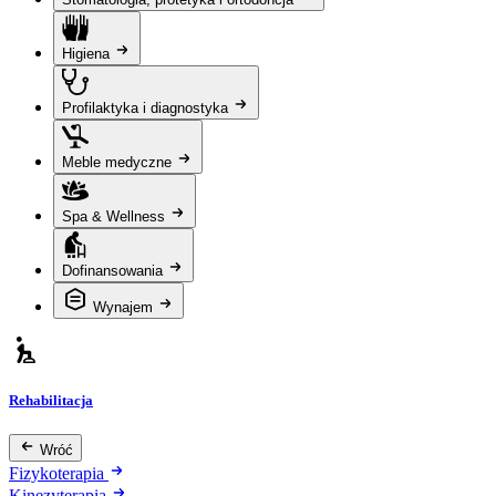
Higiena
Profilaktyka i diagnostyka
Meble medyczne
Spa & Wellness
Dofinansowania
Wynajem
Rehabilitacja
Wróć
Fizykoterapia
Kinezyterapia