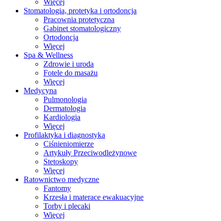
Więcej
Stomatologia, protetyka i ortodoncja
Pracownia protetyczna
Gabinet stomatologiczny
Ortodoncja
Więcej
Spa & Wellness
Zdrowie i uroda
Fotele do masażu
Więcej
Medycyna
Pulmonologia
Dermatologia
Kardiologia
Więcej
Profilaktyka i diagnostyka
Ciśnieniomierze
Artykuły Przeciwodleżynowe
Stetoskopy
Więcej
Ratownictwo medyczne
Fantomy
Krzesła i materace ewakuacyjne
Torby i plecaki
Więcej