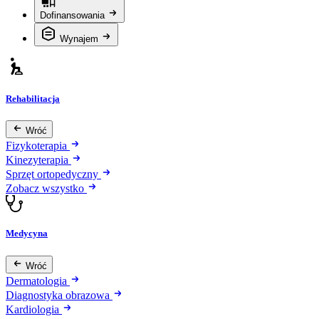
Dofinansowania
Wynajem
Rehabilitacja
Wróć
Fizykoterapia
Kinezyterapia
Sprzęt ortopedyczny
Zobacz wszystko
Medycyna
Wróć
Dermatologia
Diagnostyka obrazowa
Kardiologia