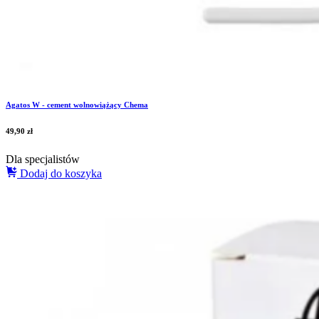
Agatos W - cement wolnowiążący Chema
49,90
zł
Dla specjalistów
Dodaj do koszyka