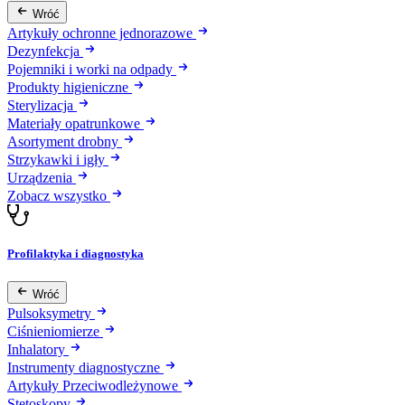
Wróć
Artykuły ochronne jednorazowe
Dezynfekcja
Pojemniki i worki na odpady
Produkty higieniczne
Sterylizacja
Materiały opatrunkowe
Asortyment drobny
Strzykawki i igły
Urządzenia
Zobacz wszystko
Profilaktyka i diagnostyka
Wróć
Pulsoksymetry
Ciśnieniomierze
Inhalatory
Instrumenty diagnostyczne
Artykuły Przeciwodleżynowe
Stetoskopy