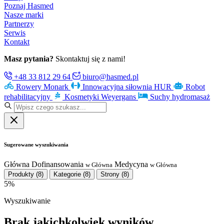
Poznaj Hasmed
Nasze marki
Partnerzy
Serwis
Kontakt
Masz pytania?
Skontaktuj się z nami!
+48 33 812 29 64
biuro@hasmed.pl
Rowery Monark
Innowacyjna siłownia HUR
Robot
rehabilitacyjny
Kosmetyki Weyergans
Suchy hydromasaż
Sugerowane wyszukiwania
Główna
Dofinansowania
Medycyna
w Główna
w Główna
Produkty
(8)
Kategorie
(8)
Strony
(8)
5%
Wyszukiwanie
Brak jakichkolwiek wyników