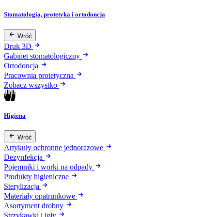
Stomatologia, protetyka i ortodoncja
Wróć
Druk 3D
Gabinet stomatologiczny
Ortodoncja
Pracownia protetyczna
Zobacz wszystko
Higiena
Wróć
Artykuły ochronne jednorazowe
Dezynfekcja
Pojemniki i worki na odpady
Produkty higieniczne
Sterylizacja
Materiały opatrunkowe
Asortyment drobny
Strzykawki i igły