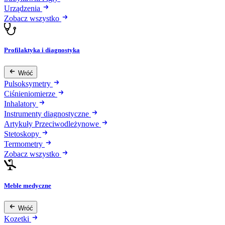
Urządzenia
Zobacz wszystko
Profilaktyka i diagnostyka
Wróć
Pulsoksymetry
Ciśnieniomierze
Inhalatory
Instrumenty diagnostyczne
Artykuły Przeciwodleżynowe
Stetoskopy
Termometry
Zobacz wszystko
Meble medyczne
Wróć
Kozetki