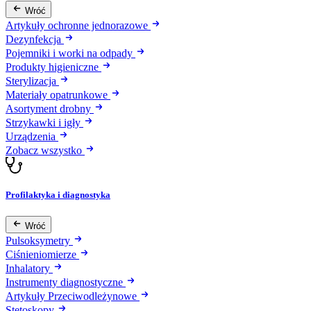
Wróć
Artykuły ochronne jednorazowe
Dezynfekcja
Pojemniki i worki na odpady
Produkty higieniczne
Sterylizacja
Materiały opatrunkowe
Asortyment drobny
Strzykawki i igły
Urządzenia
Zobacz wszystko
Profilaktyka i diagnostyka
Wróć
Pulsoksymetry
Ciśnieniomierze
Inhalatory
Instrumenty diagnostyczne
Artykuły Przeciwodleżynowe
Stetoskopy