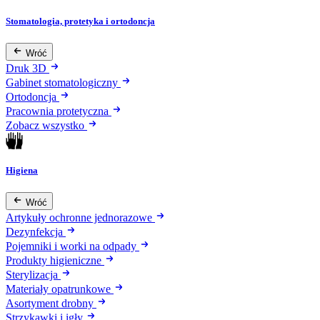
Stomatologia, protetyka i ortodoncja
Wróć
Druk 3D
Gabinet stomatologiczny
Ortodoncja
Pracownia protetyczna
Zobacz wszystko
Higiena
Wróć
Artykuły ochronne jednorazowe
Dezynfekcja
Pojemniki i worki na odpady
Produkty higieniczne
Sterylizacja
Materiały opatrunkowe
Asortyment drobny
Strzykawki i igły