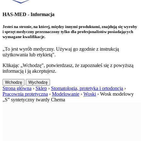
HAS-MED - Informacja
Jesteś na stronie, na której, między innymi produktami, znajdują się wyroby
i sprzęt medyczny przeznaczony tylko dla profesjonalistów posiadających
wymagane kwalifikacje.
„To jest wyrób medyczny. Używaj go zgodnie z instrukcją
użytkowania lub etykietą".
Klikając „Wchodzę", potwierdzasz, że zapoznałeś się z powyższą
informacją i ją akceptujesz.
Wchodzę
Wychodzę
Strona główna
›
Sklep
›
Stomatologia, protetyka i ortodoncja
›
Pracownia protetyczna
›
Modelowanie
›
Woski
›
Wosk modelowy
„S” syntetyczny twardy Chema