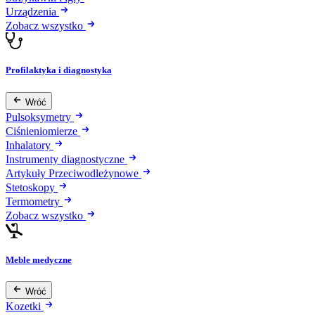
Urządzenia
Zobacz wszystko
Profilaktyka i diagnostyka
Wróć
Pulsoksymetry
Ciśnieniomierze
Inhalatory
Instrumenty diagnostyczne
Artykuły Przeciwodleżynowe
Stetoskopy
Termometry
Zobacz wszystko
Meble medyczne
Wróć
Kozetki