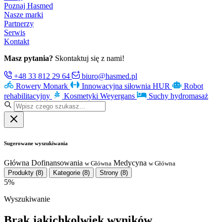
Poznaj Hasmed
Nasze marki
Partnerzy
Serwis
Kontakt
Masz pytania?
Skontaktuj się z nami!
+48 33 812 29 64
biuro@hasmed.pl
Rowery Monark
Innowacyjna siłownia HUR
Robot
rehabilitacyjny
Kosmetyki Weyergans
Suchy hydromasaż
Sugerowane wyszukiwania
Główna
Dofinansowania
Medycyna
w Główna
w Główna
Produkty
(8)
Kategorie
(8)
Strony
(8)
5%
Wyszukiwanie
Brak jakichkolwiek wyników