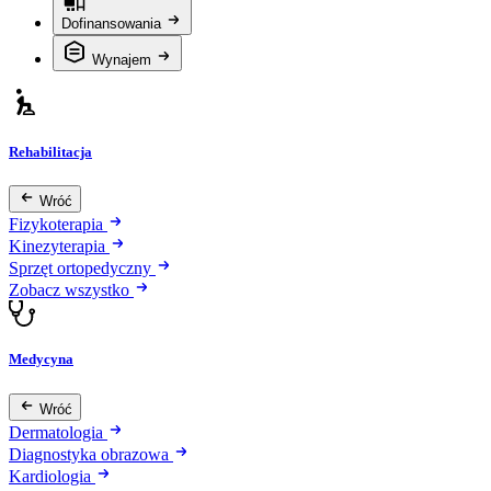
Dofinansowania
Wynajem
Rehabilitacja
Wróć
Fizykoterapia
Kinezyterapia
Sprzęt ortopedyczny
Zobacz wszystko
Medycyna
Wróć
Dermatologia
Diagnostyka obrazowa
Kardiologia