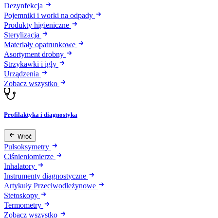
Dezynfekcja
Pojemniki i worki na odpady
Produkty higieniczne
Sterylizacja
Materiały opatrunkowe
Asortyment drobny
Strzykawki i igły
Urządzenia
Zobacz wszystko
Profilaktyka i diagnostyka
Wróć
Pulsoksymetry
Ciśnieniomierze
Inhalatory
Instrumenty diagnostyczne
Artykuły Przeciwodleżynowe
Stetoskopy
Termometry
Zobacz wszystko