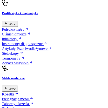
Profilaktyka i diagnostyka
Wróć
Pulsoksymetry
Ciśnieniomierze
Inhalatory
Instrumenty diagnostyczne
Artykuły Przeciwodleżynowe
Stetoskopy
Termometry
Zobacz wszystko
Meble medyczne
Wróć
Kozetki
Pielęgnacja mebli
Taborety i krzesła