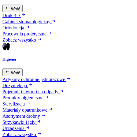
Wróć
Druk 3D
Gabinet stomatologiczny
Ortodoncja
Pracownia protetyczna
Zobacz wszystko
Higiena
Wróć
Artykuły ochronne jednorazowe
Dezynfekcja
Pojemniki i worki na odpady
Produkty higieniczne
Sterylizacja
Materiały opatrunkowe
Asortyment drobny
Strzykawki i igły
Urządzenia
Zobacz wszystko