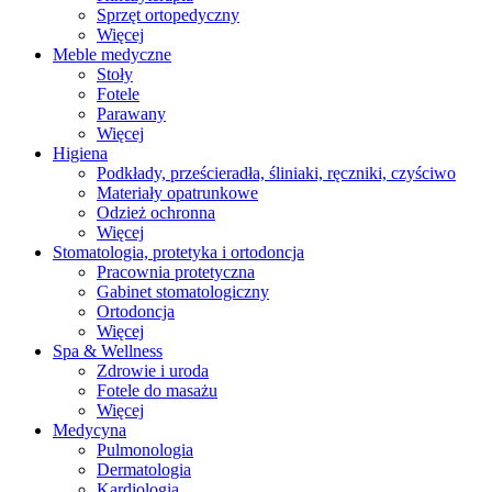
Sprzęt ortopedyczny
Więcej
Meble medyczne
Stoły
Fotele
Parawany
Więcej
Higiena
Podkłady, prześcieradła, śliniaki, ręczniki, czyściwo
Materiały opatrunkowe
Odzież ochronna
Więcej
Stomatologia, protetyka i ortodoncja
Pracownia protetyczna
Gabinet stomatologiczny
Ortodoncja
Więcej
Spa & Wellness
Zdrowie i uroda
Fotele do masażu
Więcej
Medycyna
Pulmonologia
Dermatologia
Kardiologia