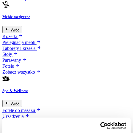
Meble medyczne
Wróć
Kozetki
Pielęgnacja mebli
Taborety i krzesła
Stoły
Parawany
Fotele
Zobacz wszystko
Spa & Wellness
Wróć
Fotele do masażu
Urządzenia
Zdrowie i uroda
Zobacz wszystko