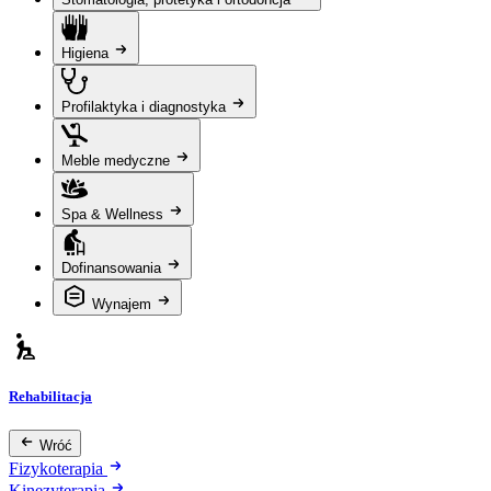
Higiena
Profilaktyka i diagnostyka
Meble medyczne
Spa & Wellness
Dofinansowania
Wynajem
Rehabilitacja
Wróć
Fizykoterapia
Kinezyterapia