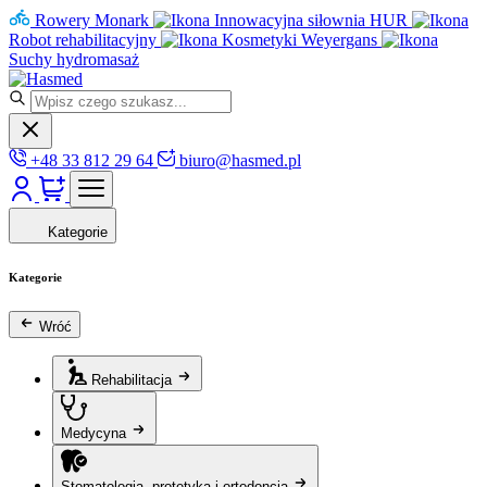
Rowery Monark
Innowacyjna siłownia HUR
Robot rehabilitacyjny
Kosmetyki Weyergans
Suchy hydromasaż
+48 33 812 29 64
biuro@hasmed.pl
Kategorie
Kategorie
Wróć
Rehabilitacja
Medycyna
Stomatologia, protetyka i ortodoncja