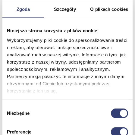
Zgoda
Szczegóły
O plikach cookies
Dofinansowania
Wróć
Niniejsza strona korzysta z plików cookie
Dofinansowania
Wykorzystujemy pliki cookie do spersonalizowania treści
Zobacz wszystko
i reklam, aby oferować funkcje społecznościowe i
analizować ruch w naszej witrynie. Informacje o tym, jak
Wynajem
korzystasz z naszej witryny, udostępniamy partnerom
społecznościowym, reklamowym i analitycznym.
Wróć
Partnerzy mogą połączyć te informacje z innymi danymi
Zobacz wszystko
otrzymanymi od Ciebie lub uzyskanymi podczas
Aquatizer Testowy
korzystania z ich usług.
Robot rehabilitacyjny ROBERT®
Robotyka w rehabilitacji
Dla rehabilitacji
Wybór
Dla stomatologów
Niezbędne
Dofinansowania
zgody
Filmy
Poznaj Hasmed
Nasze marki
Preferencje