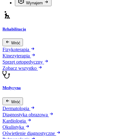
Wynajem
Rehabilitacja
Wróć
Fizykoterapia
Kinezyterapia
Sprzęt ortopedyczny
Zobacz wszystko
Medycyna
Wróć
Dermatologia
Diagnostyka obrazowa
Kardiologia
Okulistyka
Oświetlenie diagnostyczne