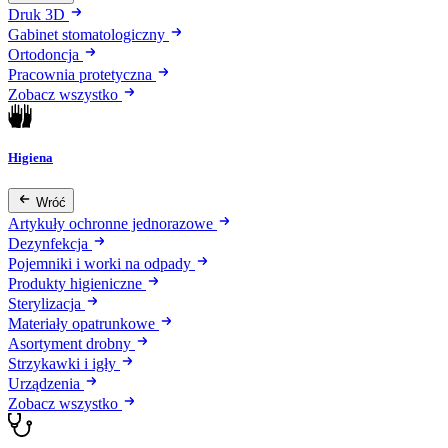
Druk 3D
Gabinet stomatologiczny
Ortodoncja
Pracownia protetyczna
Zobacz wszystko
Higiena
Wróć
Artykuły ochronne jednorazowe
Dezynfekcja
Pojemniki i worki na odpady
Produkty higieniczne
Sterylizacja
Materiały opatrunkowe
Asortyment drobny
Strzykawki i igły
Urządzenia
Zobacz wszystko