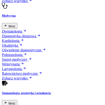
Zobacz wszystko
Medycyna
Wróć
Dermatologia
Diagnostyka obrazowa
Kardiologia
Okulistyka
Oświetlenie diagnostyczne
Pulmonologia
Sprzęt medyczny
Weterynaria
Laryngologia
Ratownictwo medyczne
Zobacz wszystko
Stomatologia, protetyka i ortodoncja
Wróć