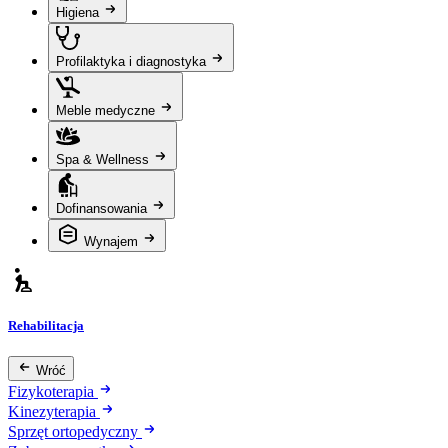
Higiena
Profilaktyka i diagnostyka
Meble medyczne
Spa & Wellness
Dofinansowania
Wynajem
Rehabilitacja
Wróć
Fizykoterapia
Kinezyterapia
Sprzęt ortopedyczny