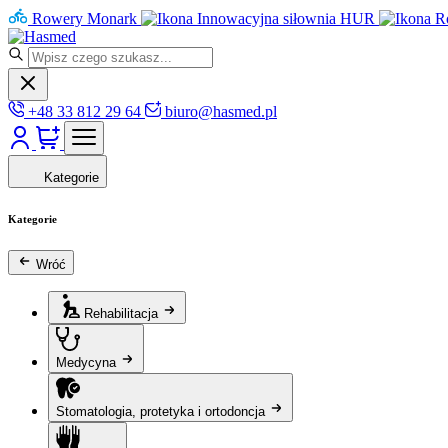
Rowery Monark
Innowacyjna siłownia HUR
R
+48 33 812 29 64
biuro@hasmed.pl
Kategorie
Kategorie
Wróć
Rehabilitacja
Medycyna
Stomatologia, protetyka i ortodoncja