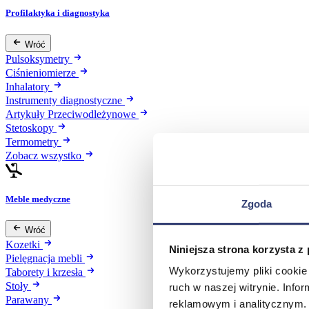
Profilaktyka i diagnostyka
Wróć
Pulsoksymetry
Ciśnieniomierze
Inhalatory
Instrumenty diagnostyczne
Artykuły Przeciwodleżynowe
Stetoskopy
Termometry
Zobacz wszystko
Meble medyczne
Zgoda
Wróć
Kozetki
Niniejsza strona korzysta z
Pielęgnacja mebli
Wykorzystujemy pliki cookie 
Taborety i krzesła
Stoły
ruch w naszej witrynie. Inf
Parawany
reklamowym i analitycznym. 