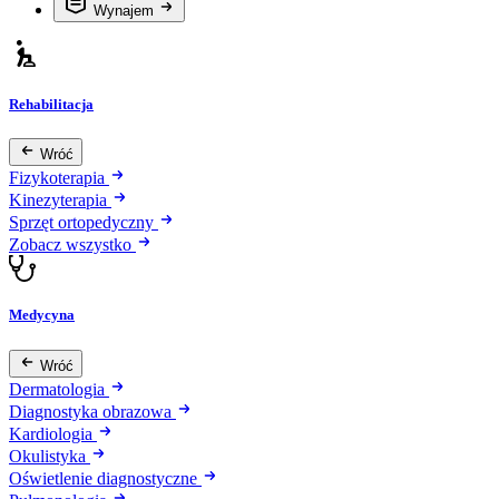
Wynajem
Rehabilitacja
Wróć
Fizykoterapia
Kinezyterapia
Sprzęt ortopedyczny
Zobacz wszystko
Medycyna
Wróć
Dermatologia
Diagnostyka obrazowa
Kardiologia
Okulistyka
Oświetlenie diagnostyczne