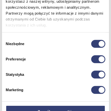
korzystasz z naszej witryny, udostępniamy partnerom
społecznościowym, reklamowym i analitycznym.
Partnerzy mogą połączyć te informacje z innymi danymi
Meble medyczne
otrzymanymi od Ciebie lub uzyskanymi podczas
korzystania z ich usług.
Wróć
Kozetki
Pielęgnacja mebli
Wybór
Taborety i krzesła
Niezbędne
zgody
Stoły
Parawany
Fotele
Preferencje
Zobacz wszystko
Statystyka
Spa & Wellness
Wróć
Marketing
Fotele do masażu
Urządzenia
Zdrowie i uroda
Zobacz wszystko