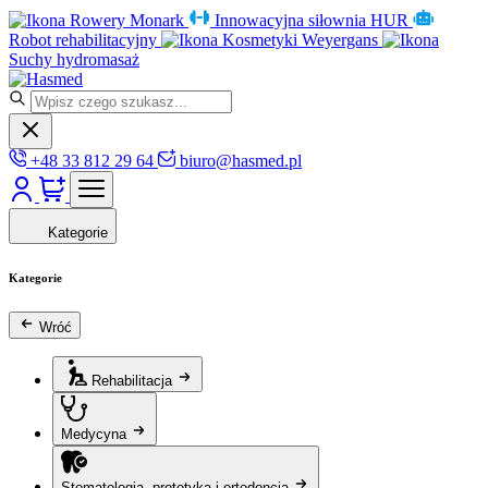
Rowery Monark
Innowacyjna siłownia HUR
Robot rehabilitacyjny
Kosmetyki Weyergans
Suchy hydromasaż
+48 33 812 29 64
biuro@hasmed.pl
Kategorie
Kategorie
Wróć
Rehabilitacja
Medycyna
Stomatologia, protetyka i ortodoncja