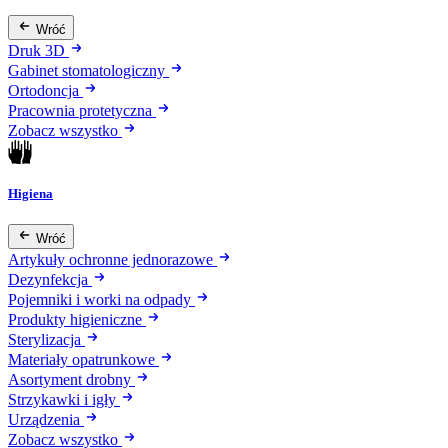
Wróć
Druk 3D
Gabinet stomatologiczny
Ortodoncja
Pracownia protetyczna
Zobacz wszystko
Higiena
Wróć
Artykuły ochronne jednorazowe
Dezynfekcja
Pojemniki i worki na odpady
Produkty higieniczne
Sterylizacja
Materiały opatrunkowe
Asortyment drobny
Strzykawki i igły
Urządzenia
Zobacz wszystko