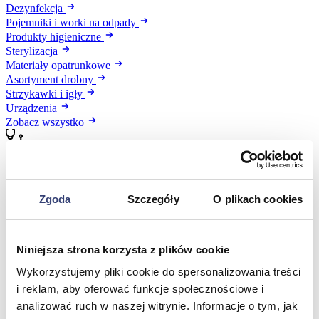
Dezynfekcja
Pojemniki i worki na odpady
Produkty higieniczne
Sterylizacja
Materiały opatrunkowe
Asortyment drobny
Strzykawki i igły
Urządzenia
Zobacz wszystko
Profilaktyka i diagnostyka
Zgoda
Szczegóły
O plikach cookies
Wróć
Pulsoksymetry
Ciśnieniomierze
Inhalatory
Niniejsza strona korzysta z plików cookie
Instrumenty diagnostyczne
Artykuły Przeciwodleżynowe
Wykorzystujemy pliki cookie do spersonalizowania treści
Stetoskopy
i reklam, aby oferować funkcje społecznościowe i
Termometry
analizować ruch w naszej witrynie. Informacje o tym, jak
Zobacz wszystko