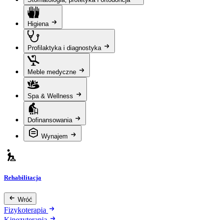
Higiena
Profilaktyka i diagnostyka
Meble medyczne
Spa & Wellness
Dofinansowania
Wynajem
Rehabilitacja
Wróć
Fizykoterapia
Kinezyterapia