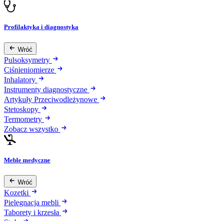
Profilaktyka i diagnostyka
Wróć
Pulsoksymetry
Ciśnieniomierze
Inhalatory
Instrumenty diagnostyczne
Artykuły Przeciwodleżynowe
Stetoskopy
Termometry
Zobacz wszystko
Meble medyczne
Wróć
Kozetki
Pielęgnacja mebli
Taborety i krzesła