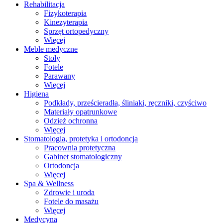
Rehabilitacja
Fizykoterapia
Kinezyterapia
Sprzęt ortopedyczny
Więcej
Meble medyczne
Stoły
Fotele
Parawany
Więcej
Higiena
Podkłady, prześcieradła, śliniaki, ręczniki, czyściwo
Materiały opatrunkowe
Odzież ochronna
Więcej
Stomatologia, protetyka i ortodoncja
Pracownia protetyczna
Gabinet stomatologiczny
Ortodoncja
Więcej
Spa & Wellness
Zdrowie i uroda
Fotele do masażu
Więcej
Medycyna