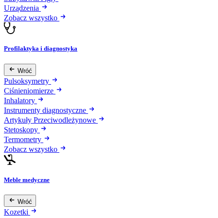
Urządzenia
Zobacz wszystko
Profilaktyka i diagnostyka
Wróć
Pulsoksymetry
Ciśnieniomierze
Inhalatory
Instrumenty diagnostyczne
Artykuły Przeciwodleżynowe
Stetoskopy
Termometry
Zobacz wszystko
Meble medyczne
Wróć
Kozetki