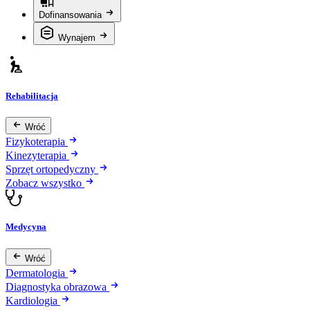
Dofinansowania
Wynajem
Rehabilitacja
Wróć
Fizykoterapia
Kinezyterapia
Sprzęt ortopedyczny
Zobacz wszystko
Medycyna
Wróć
Dermatologia
Diagnostyka obrazowa
Kardiologia