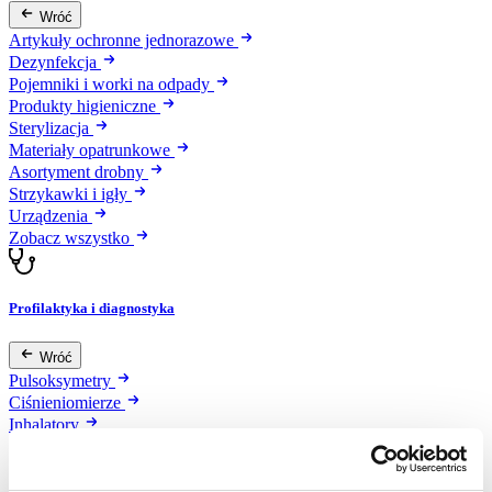
Wróć
Artykuły ochronne jednorazowe
Dezynfekcja
Pojemniki i worki na odpady
Produkty higieniczne
Sterylizacja
Materiały opatrunkowe
Asortyment drobny
Strzykawki i igły
Urządzenia
Zobacz wszystko
Profilaktyka i diagnostyka
Wróć
Pulsoksymetry
Ciśnieniomierze
Inhalatory
Instrumenty diagnostyczne
Artykuły Przeciwodleżynowe
Stetoskopy