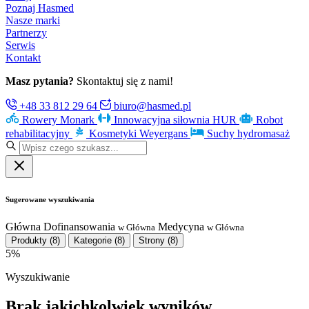
Poznaj Hasmed
Nasze marki
Partnerzy
Serwis
Kontakt
Masz pytania?
Skontaktuj się z nami!
+48 33 812 29 64
biuro@hasmed.pl
Rowery Monark
Innowacyjna siłownia HUR
Robot
rehabilitacyjny
Kosmetyki Weyergans
Suchy hydromasaż
Sugerowane wyszukiwania
Główna
Dofinansowania
Medycyna
w Główna
w Główna
Produkty
(8)
Kategorie
(8)
Strony
(8)
5%
Wyszukiwanie
Brak jakichkolwiek wyników