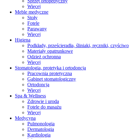
Sprzęt ortopedyczny
Więcej
Meble medyczne
Stoły
Fotele
Parawany
Więcej
Higiena
Podkłady, prześcieradła, śliniaki, ręczniki, czyściwo
Materiały opatrunkowe
Odzież ochronna
Więcej
Stomatologia, protetyka i ortodoncja
Pracownia protetyczna
Gabinet stomatologiczny
Ortodoncja
Więcej
Spa & Wellness
Zdrowie i uroda
Fotele do masażu
Więcej
Medycyna
Pulmonologia
Dermatologia
Kardiologia