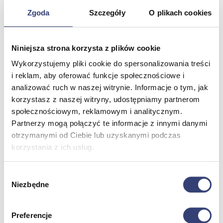
Termometry
Zgoda
Szczegóły
O plikach cookies
Zobacz wszystko
Niniejsza strona korzysta z plików cookie
Meble medyczne
Wykorzystujemy pliki cookie do spersonalizowania treści
Wróć
i reklam, aby oferować funkcje społecznościowe i
Kozetki
analizować ruch w naszej witrynie. Informacje o tym, jak
Pielęgnacja mebli
korzystasz z naszej witryny, udostępniamy partnerom
Taborety i krzesła
społecznościowym, reklamowym i analitycznym.
Stoły
Partnerzy mogą połączyć te informacje z innymi danymi
Parawany
Fotele
otrzymanymi od Ciebie lub uzyskanymi podczas
Zobacz wszystko
korzystania z ich usług.
Wybór
Spa & Wellness
Niezbędne
zgody
Wróć
Fotele do masażu
Preferencje
Urządzenia