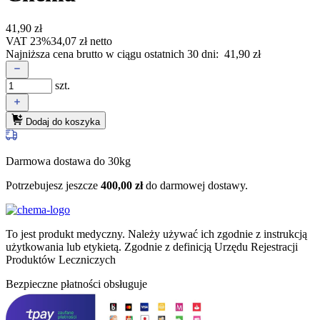
41,90
zł
VAT 23%
34,07
zł
netto
Najniższa cena brutto w ciągu ostatnich 30 dni:
41,90
zł
szt.
Dodaj do koszyka
Darmowa dostawa do 30kg
Potrzebujesz jeszcze
400,00
zł
do darmowej dostawy.
To jest produkt medyczny.
Należy używać ich zgodnie z instrukcją
użytkowania lub etykietą. Zgodnie z definicją Urzędu Rejestracji
Produktów Leczniczych
Bezpieczne płatności obsługuje