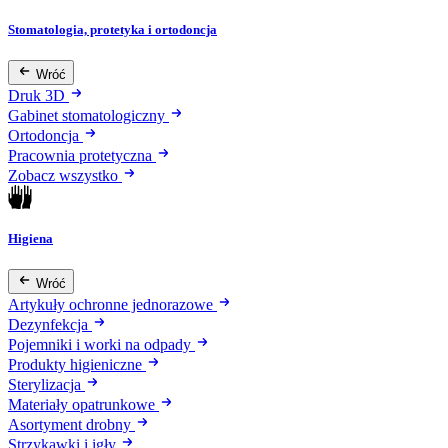
Stomatologia, protetyka i ortodoncja
Wróć
Druk 3D
Gabinet stomatologiczny
Ortodoncja
Pracownia protetyczna
Zobacz wszystko
Higiena
Wróć
Artykuły ochronne jednorazowe
Dezynfekcja
Pojemniki i worki na odpady
Produkty higieniczne
Sterylizacja
Materiały opatrunkowe
Asortyment drobny
Strzykawki i igły